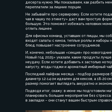
десерта нужно. Мы показываем, как разбить меню
переплатили за лишние порции.
Не забывайте про сервировку. Если хотите пода
чая в чашку по этикету» даст вам простую форму
большую. Это поможет избежать неловких момен
отлить лишнее.
Для офисных команд, уставших от пиццы, мы со
входят салаты с киноа, теплые роллы и наборы 
блюд повышает настроение сотрудников.
И, конечно, небольшая «секция» про новогодние
Новый год 2025» указали, какие продукты лучше 
неудачу. Если хотите добавить к застолью нотк
капусту, ягоды годжи и ароматный имбирный чай
Последний лайфхак месяца – подбор размеров б
диаметр 12‑14 см идеален для кексов, а 18‑20 
размер помогает выглядеть аккуратно и эконом
Подводя итог, скажу: в июне мы подготовили ма
планировать большие мероприятия без стресса 
в закладки – они станут вашим быстрым справоч