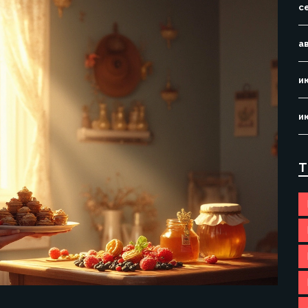
с
а
и
и
Т