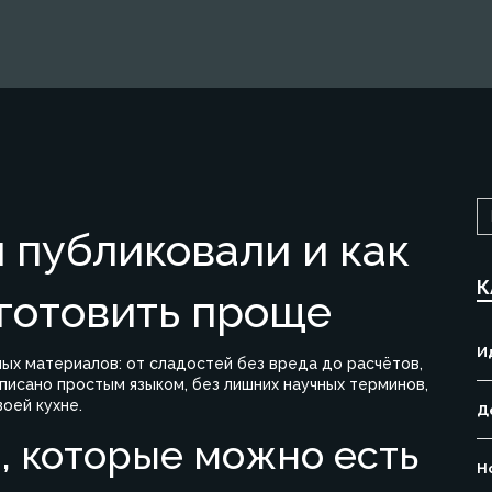
ы публиковали и как
К
готовить проще
И
ных материалов: от сладостей без вреда до расчётов,
аписано простым языком, без лишних научных терминов,
оей кухне.
Д
, которые можно есть
Н