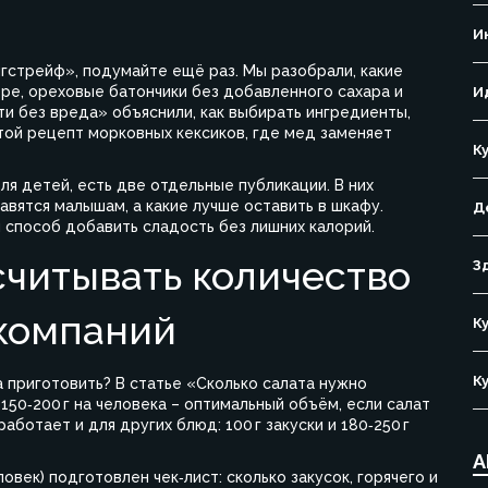
И
ангстрейф», подумайте ещё раз. Мы разобрали, какие
ре, ореховые батончики без добавленного сахара и
И
и без вреда» объяснили, как выбирать ингредиенты,
той рецепт морковных кексиков, где мед заменяет
К
я детей, есть две отдельные публикации. В них
вятся малышам, а какие лучше оставить в шкафу.
Д
 способ добавить сладость без лишних калорий.
считывать количество
З
компаний
К
К
а приготовить? В статье «Сколько салата нужно
150‑200 г на человека – оптимальный объём, если салат
отает и для других блюд: 100 г закуски и 180‑250 г
А
овек) подготовлен чек‑лист: сколько закусок, горячего и