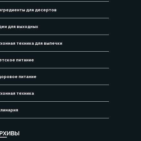
нгредиенты для десертов
деи для выходных
ухонная техника для выпечки
етское питание
доровое питание
ухонная техника
улинария
РХИВЫ