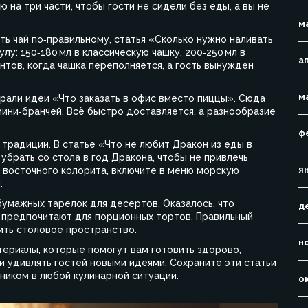
 на три части, чтобы гости не сидели без еды, а вы не
м
ть чай по‑правильному, статья «Сколько нужно наливать
лу: 150‑180 мл в классическую чашку, 200‑250 мл в
а
тов, когда чашка переполняется, а гость вынужден
м
брали идеи «Что заказать в офис вместо пиццы». Сюда
мини‑бранчей. Всё быстро доставляется, а разнообразие
ф
 традиции. В статье «Что не любит Дракон из еды в
убрать со стола в год Дракона, чтобы не привлечь
я
у восточного колорита, включите в меню морскую
.
умажных тарелок для десертов. Оказалось, что
д
см предпочитают для порционных тортов. Правильный
ить столовое пространство.
н
териалы, которые помогут вам готовить здорово,
и удивлять гостей новыми идеями. Сохраните эти статьи
ником в любой кулинарной ситуации.
о