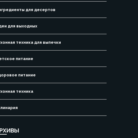
нгредиенты для десертов
деи для выходных
ухонная техника для выпечки
етское питание
доровое питание
ухонная техника
улинария
РХИВЫ