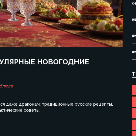
с
а
и
и
ПУЛЯРНЫЕ НОВОГОДНИЕ
Т
 блюда
тся даже драконам: традиционные русские рецепты,
актические советы.