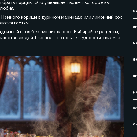
ми брать порцию. Это уменьшает время, которое вы
любия.
м
. Немного корицы в курином маринаде или лимонный сок
аются гостям.
а
здничный стол без лишних хлопот. Выбирайте рецепты,
личество людей. Главное – готовьте с удовольствием, а
м
ф
я
д
н
о