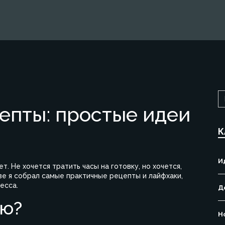
епты: простые идеи
К
И
т. Не хочется тратить часы на готовку, но хочется,
ве я собрал самые практичные рецепты и лайфхаки,
есса.
Д
ню?
Н