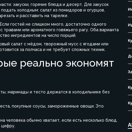
асти: закуски, горячие блюда и десерт. Для закусок
И
 подать холодным: салат из помидоров и огурцов,
резать и расставить на тарелке.
Если гостей не слишком много, достаточно одного
И
с травами или ароматного говяжьего рагу. Оба варианта
ство ингредиентов на число порций.
К
овый салат с мёдом, творожный мусс с ягодами или
отовится за полчаса и не требует сложных техник.
Д
орые реально экономят
З
К
латы, маринады и тесто держатся в холодильнике без
К
теста, покупные соусы, замороженные овощи. Это
 на человека обычно хватает, если есть несколько блюд.
А
 цифру.