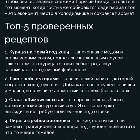
чтобы они оставались свежими. Горячие блюда готовьте в
тот момент, когда гости уже собираются садиться за стол
– это экономит место в холодильнике и сохраняет аромат.
Топ‑5 проверенных
рецептов
1. Курица на Новый год 2024
– запечённая с мёдом и
апельсиновым соком, подаётся с клюквенным соусом.
Плюс в том, что курица готовится быстро, а вкус
напоминает праздничный фейерверк.
2. Глинтвейн с ягодами
– классический напиток, который
согреет в холодную ночь. Добавьте в него сушёные вишни
и малина, и получайте ароматный коктейль без алкоголя.
3. Салат «Зимняя сказка»
– отварная свёкла, яблоко,
орехи и лёгкий йогуртовый соус. Этот салат ярко
выглядит и не требует длительной подготовки.
4. Пироги с рыбой и зеленью
– лёгкие, но сочные, они
заменят традиционный «селёдка под шубой», если хотите
что‑то менее тяжёлое.