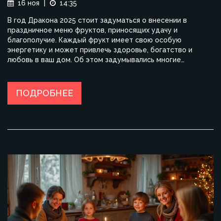
16 ноя
|
14:35
В год Дракона 2025 стоит задуматься о внесении в
праздничное меню фруктов, приносящих удачу и
благополучие. Каждый фрукт имеет свою особую
энергетику и может привлечь здоровье, богатство и
любовь в ваш дом. Об этом задумывались многие
поколения, и в статье мы исследуем, какие плоды лучше
выбрать для новогоднего стола. Это поможет
разнообразить праздничное меню и начнет год с
ПОДРОБНЕЕ
положительного настроения.