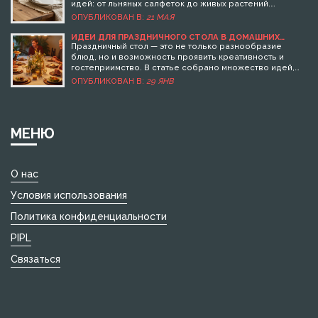
идей: от льняных салфеток до живых растений.
Создайте уникальный праздничный декор.
ОПУБЛИКОВАН В:
21 МАЯ
ИДЕИ ДЛЯ ПРАЗДНИЧНОГО СТОЛА В ДОМАШНИХ
УСЛОВИЯХ
Праздничный стол — это не только разнообразие
блюд, но и возможность проявить креативность и
гостеприимство. В статье собрано множество идей,
как сделать ваш стол привлекательным и
ОПУБЛИКОВАН В:
29 ЯНВ
запоминающимся для гостей. Особое внимание
уделено простоте приготовления и необычному
оформлению блюд. Вы узнаете, как украсить стол
подручными средствами и какие блюда приятно удивят
МЕНЮ
ваших близких. Эти советы помогут создать атмосферу
уюта и праздника на любом мероприятии.
О нас
Условия использования
Политика конфиденциальности
PIPL
Связаться