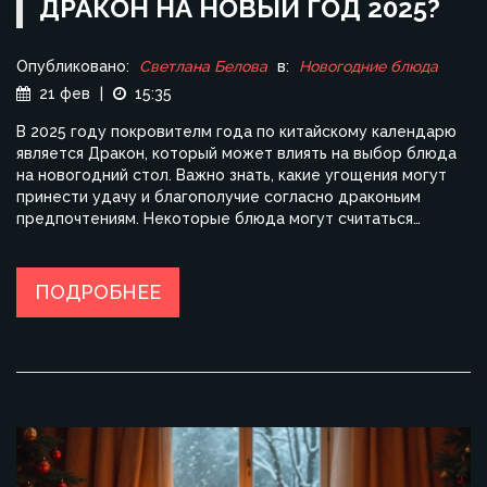
ДРАКОН НА НОВЫЙ ГОД 2025?
Опубликовано:
Светлана Белова
в:
Новогодние блюда
21 фев
|
15:35
В 2025 году покровителм года по китайскому календарю
является Дракон, который может влиять на выбор блюда
на новогодний стол. Важно знать, какие угощения могут
принести удачу и благополучие согласно драконьим
предпочтениям. Некоторые блюда могут считаться
нежелательными, и стоит проявить осторожность при их
подаче. Узнайте, как можно разнообразить праздничное
меню, чтобы угодить мифическому существу.
ПОДРОБНЕЕ