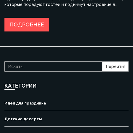
которые порадуют гостей и поднимут настроение в
праздничную ночь. Благодаря интересным фактам и
полезным советам, вы сможете создать настоящую
кулинарную мастерскую у себя на кухне. Погрузитесь в
ПОДРОБНЕЕ
мир восточной символики и вдохновляйтесь магией
Дракона для создания незабываемого праздника.
Перейти!
КАТЕГОРИИ
Идеи для праздника
Детские десерты