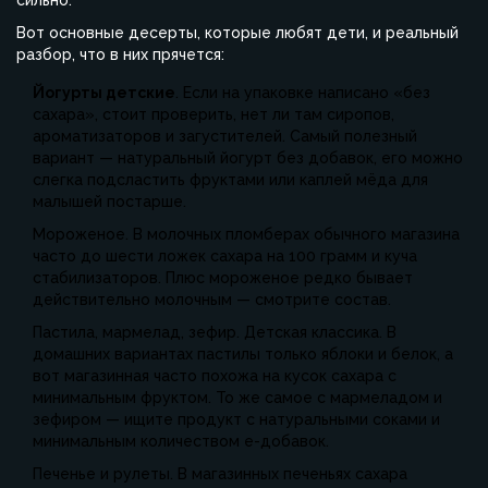
сильно.
Вот основные десерты, которые любят дети, и реальный
разбор, что в них прячется:
Йогурты детские
. Если на упаковке написано «без
сахара», стоит проверить, нет ли там сиропов,
ароматизаторов и загустителей. Самый полезный
вариант — натуральный йогурт без добавок, его можно
слегка подсластить фруктами или каплей мёда для
малышей постарше.
Мороженое. В молочных пломберах обычного магазина
часто до шести ложек сахара на 100 грамм и куча
стабилизаторов. Плюс мороженое редко бывает
действительно молочным — смотрите состав.
Пастила, мармелад, зефир. Детская классика. В
домашних вариантах пастилы только яблоки и белок, а
вот магазинная часто похожа на кусок сахара с
минимальным фруктом. То же самое с мармеладом и
зефиром — ищите продукт с натуральными соками и
минимальным количеством е-добавок.
Печенье и рулеты. В магазинных печеньях сахара