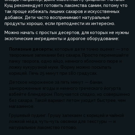
Кущ рекомендует готовить лакомства самим, потому что
так проще избежать лишних сахаров и искусственных
добавок. Дети часто воспринимают натуральные
продукты хорошо, если преподнести их интересно.
Можно начать с простых десертов, для которых не нужны
экзотические ингредиенты и дорогое оборудование:
Полезные десерты
, которые дети точно оценят — это
творожные запеканки без сахара. Просто перемешайте
пачку творога, одно яйцо, немного яблочного пюре и
ложку кукурузной муки. Форму можно посыпать
корицей. Печь 25 минут при 180 градусах.
Детское мороженое за пять минут — банан,
замороженные ягоды и немного греческого йогурта
взбейте блендером. Получается сладко, но совершенно
без сахара. Такой вариант летом уходит быстрее, чем
магазинное.
Грушевый пудинг. Грушу запекаем с корицей и чайной
ложкой мёда, чуть-чуть овсянки для текстуры — и
натуральное лакомство готово.