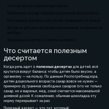
Что считается полезным десертом
Разбираем состав: опасные и полезные ингредиенты
Популярные десерты для детей: сравнение по пользе
Десерты для детсадовцев и школьников: особенности
выбора
Домашние рецепты и советы эксперта
Что считается полезным
десертом
Когда речь идет о
полезных десертах
для детей, всё
крутится вокруг баланса: чтобы детям было вкусно, а
организму — на пользу. По данным Роспотребнадзора,
детям дошкольного возраста сахар вовсе не нужен —
примерно 25 граммов свободных сахаров (это не только
сахар, но и варенье, мед, соки) считается максимальной
дневной дозой. К сожалению, обычная шоколадка эту
норму перекрывает за раз.
Полезный десерт — это тот, который: