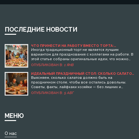
ПОСЛЕДНИЕ НОВОСТИ
ЧТО ПРИНЕСТИ НА РАБОТУ ВМЕСТО ТОРТА:
ОРИГИНАЛЬНЫЕ И ВКУСНЫЕ ИДЕИ
Иногда традиционный торт не является лучшим
вариантом для празднования с коллегами на работе. В
этой статье собраны оригинальные идеи, что можно
принести на работу вместо торта. Рассмотрены как
ОПУБЛИКОВАН В:
1 ЯНВ
легкие закуски, так и необычные десерты, которые
можно легко подготовить и поделиться с коллегами.
ИДЕАЛЬНЫЙ ПРАЗДНИЧНЫЙ СТОЛ: СКОЛЬКО САЛАТОВ
НУЖНО ГОТОВИТЬ И КАК НЕ ПЕРЕБОРЩИТЬ
Эти идеи помогут сделать рабочий праздник
Выясняем, сколько салатов должно быть на
незабываемым и приятным для всех участников.
праздничном столе, чтобы все остались довольны.
Советы, факты, лайфхаки хозяйки — без лишних и
скучных правил.
ОПУБЛИКОВАН В:
5 АВГ
МЕНЮ
О нас