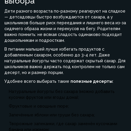
выбора
Дети разного возраста по-разному реагируют на сладкое
— детсадовцы быстро возбуждаются от сахара, а у
школьников больше риск переедания и лишнего веса из-за
сидячего образа жизни и перекусов на бегу. Родителям
важно помнить: не всякая сладость одинаково подходит
дошкольникам и подросткам.
В питании малышей лучше избегать продуктов с
добавленным сахаром, особенно до 3-4 лет. Даже
натуральные йогурты часто содержат скрытый сахар. Для
школьников важно держать под контролем не только сам
десерт, но и размер порции.
Удобнее всего выбирать такие
полезные десерты
:
Натуральные йогурты без сахара (можно добавить
кусочки фруктов или ягоды дома);
Фруктовые и овощные пюре;
Запечённые яблоки или груши без сахара;
Творожные запеканки, где сахар заменён кусочками
банана или изюмом;