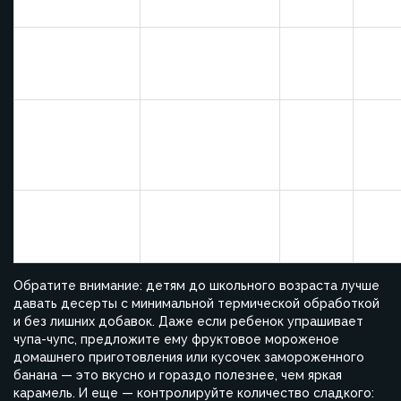
сахара
десе
Йогурт
Саха
домашний
с 1 года
0-3%
доба
натуральный
само
Домашнее
Без
овсяное
с 1,5 лет
3-4%
доба
печенье
саха
(банан+овсянка)
Готовые
Иног
мюсли-
с 6 лет
15-25%
соде
батончики
скры
Обратите внимание: детям до школьного возраста лучше
давать десерты с минимальной термической обработкой
и без лишних добавок. Даже если ребенок упрашивает
чупа-чупс, предложите ему фруктовое мороженое
домашнего приготовления или кусочек замороженного
банана — это вкусно и гораздо полезнее, чем яркая
карамель. И еще — контролируйте количество сладкого: