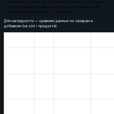
примерно столько же, сколько и в куске торта. Лучше
готовить дома: можно заменить сахар бананом или
финиками, а белую муку — овсяной.
Для наглядности — сравним данные по сахарам и
добавкам (на 100 г продукта):
Сахар
Десерт
Добавки
Польза
(г)
Белок,
Магазинный
Ароматизаторы,
кальций, н
йогурт "для
9–14
загустители
много
детей"
сахара
Молочный
Обычное
Стабилизаторы,
белок, но
мороженое-
15–20
загустители
много жир
пломбир
и сахара
Магазинная
Красители,
Минимум
60–75
пастила
ароматизаторы
фруктов