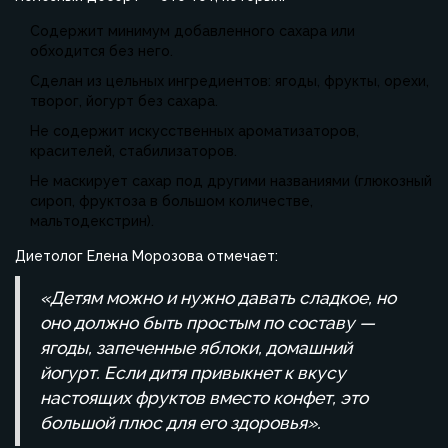
Содержит минимум добавленного сахара или
обходится без него.
Сделан из цельных ингредиентов: ягоды, фрукты, орехи,
творог, йогурт без сахара.
Не содержит искусственных ароматизаторов,
красителей, стабилизаторов.
Не маскирует сахар под другими названиями (глюкозный
сироп, фруктоза в большом количестве,
мальтодекстрин).
Диетолог Елена Морозова отмечает:
«Детям можно и нужно давать сладкое, но
оно должно быть простым по составу —
ягоды, запеченные яблоки, домашний
йогурт. Если дитя привыкнет к вкусу
настоящих фруктов вместо конфет, это
большой плюс для его здоровья».