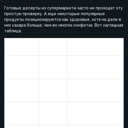
Готовые десерты из супермаркета часто не проходят эту
простую проверку. А еще некоторые популярные
продукты позиционируются как здоровые, хотя на деле в
них сахара больше, чем во многих конфетах. Вот наглядная
таблица:
Сахар (на
Десерт
Польза
100 г)
Быстрые углеводы,
Творожок
13-18 г
иногда витамины,
детский
много сахара
Домашний
4-5 г
Полноценный кальций
йогурт без
(натур.
и белок, живые
сахара
лактоза)
бактерии
Печенье
Быстрые углеводы,
"для
18-22 г
мало витаминов, много
малышей"
сахара