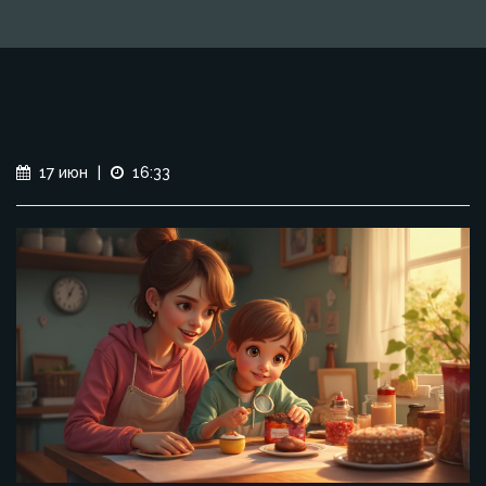
17 июн
|
16:33