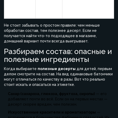
Пюре
7-10 г
Витамины, клетчатка,
фруктовое
(натур.
без домешек
без сахара
фруктоза)
Не стоит забывать о простом правиле: чем меньше
обработан состав, тем полезнее десерт. Если не
получается найти что-то подходящее в магазине,
домашний вариант почти всегда выигрывает.
Разбираем состав: опасные и
полезные ингредиенты
Когда выбираете
полезные десерты
для детей, первым
делом смотрите на состав. На вид одинаковые батончики
могут отличаться по качеству в разы. Вот что реально
стоит искать и опасаться на этикетке.
Сахар (сахароза, глюкоза, фруктоза, сиропы)
— его
добавляют почти во всё. Если он на первых местах —
десерт скорее вреден, чем полезен.
Искусственные красители и ароматизаторы
—
встречаются в большинстве фабричных сладостей. Их