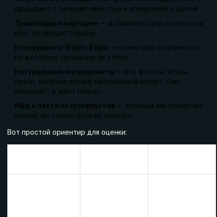
связывают с гиперактивностью и аллергиями у детей.
Трансжиры и маргарин
— добавляют срок годности и
вкус, но вредят сердцу.
Консерванты (Е200–Е299)
— нужны для сохранности,
но детскому организму ни к чему.
Натуральные ингредиенты
— это фрукты, ягоды,
орехи, овсяные хлопья, натуральный йогурт. Они
насыщают и дают пользу.
Мёд и паста из сухофруктов
— хорошая альтернатива
сахару, но только если их немного.
Вот простой ориентир для оценки:
Часто в
Риски/Польза
Ингредиент
десертах
для детей
Присутствует
Риск ожирения,
в 85%
нарушение
Сахар
магазинных
обмена
сладостей
веществ