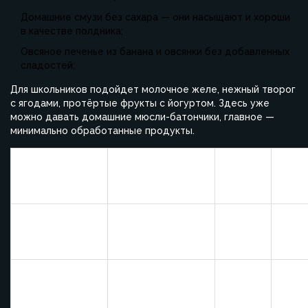
Домашние смузи без сахара — они насыщают и хороши
в качестве полдника;
Овсяное печенье из банана и овсянки без добавленных
сладостей;
Для школьников подойдет молочное желе, нежный творог
с ягодами, протёртые фрукты с йогуртом. Здесь уже
можно давать домашние мюсли-батончики, главное —
минимально обработанные продукты.
Сахар
Рекомендуемый
Десерт
(% от
Прим
возраст
массы)
Детский
Соде
творожок
с 3 лет
от 8%
аром
(магазинный)
и сах
Хоро
Фруктовое
каче
пюре без
с 6 мес.
0%
перв