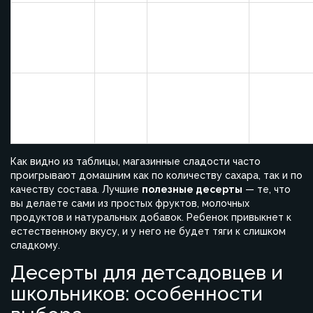
Домашнее
Клетчатка,
печенье
5–7
—
натуральн
(овсяное с
сахара
бананом)
Зефир
Пюре
домашний
фруктов и
15–25
—
(ягоды или
немного
яблоки)
сахара
Как видно из таблицы, магазинные сладости часто
проигрывают домашним как по количеству сахара, так и по
качеству состава. Лучшие
полезные десерты
— те, что
вы делаете сами из простых фруктов, молочных
продуктов и натуральных добавок. Ребенок привыкнет к
естественному вкусу, и у него не будет тяги к слишком
сладкому.
Десерты для детсадовцев и
школьников: особенности