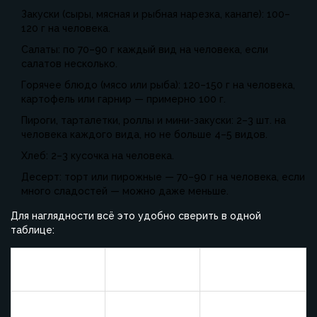
Закуски (сыры, мясная и рыбная нарезка, канапе): 100–
120 г на человека.
Салаты: по 70–90 г каждый вид на человека, если
салатов несколько.
Горячее блюдо (мясо или рыба): 120–150 г на человека,
картофель или гарнир — примерно 100 г.
Пироги, тарталетки, роллы и мини-закуски: 2–3 шт. на
человека каждого вида, но не больше 4–5 видов.
Хлеб: 2–3 кусочка на человека.
Десерт: торт или пирожные — 70–90 г на человека, если
много сладостей — можно даже меньше.
Для наглядности всё это удобно сверить в одной
таблице:
Расчёт на 1
Расчёт на 30
Тип блюда
гостя
гостей
Закуски
100–120 г
3–3,6 кг