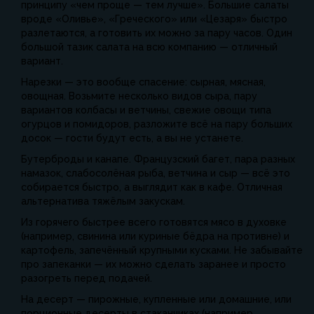
принципу «чем проще — тем лучше». Большие салаты
вроде «Оливье», «Греческого» или «Цезаря» быстро
разлетаются, а готовить их можно за пару часов. Один
большой тазик салата на всю компанию — отличный
вариант.
Нарезки — это вообще спасение: сырная, мясная,
овощная. Возьмите несколько видов сыра, пару
вариантов колбасы и ветчины, свежие овощи типа
огурцов и помидоров, разложите всё на пару больших
досок — гости будут есть, а вы не устанете.
Бутерброды и канапе. Французский багет, пара разных
намазок, слабосолёная рыба, ветчина и сыр — всё это
собирается быстро, а выглядит как в кафе. Отличная
альтернатива тяжёлым закускам.
Из горячего быстрее всего готовятся мясо в духовке
(например, свинина или куриные бёдра на противне) и
картофель, запечённый крупными кусками. Не забывайте
про запеканки — их можно сделать заранее и просто
разогреть перед подачей.
На десерт — пирожные, купленные или домашние, или
порционные десерты в стаканчиках (например,