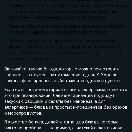
горячее берите по 130–150 г мяса или рыбы на человека.
Готовить можно и в духовке, всё сразу на большом
противне — запечённая курица, рыба в фольге.
Гарнир: лучше картофель или микс овощей — их просто
готовить «навалом», они нравятся почти всем.
Десерт: одно что-то простое (торт, пирожные или
фрукты). Оцените пример: на 30 человек обычно берут 2
больших торта по 2 кг каждый или около 4 кг фруктов,
если хочется полегче.
Включайте в меню блюда, которые можно приготовить
заранее — это уменьшит утомление в день Х. Хорошо
заходят фаршированные яйца, мини-сендвичи и рулеты.
Если есть гости-вегетарианцы или с аллергиями, отметьте
это при планировании. Для вегетарианцев подойдут
закуски с овощами и салаты без майонеза, а для
аллергиков — блюда из простых ингредиентов без орехов
и морепродуктов.
В качестве бонуса: делайте одно-два блюда, которые
никто не пробовал — например, азиатский салат с киноа