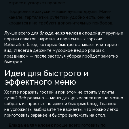
стресс и ускоряет процесс.
Порционные закуски — ваши лучшие друзья. Мини-
канапе, тарталетки, рулетики удобно есть, они не
крошатся и не требуют дополнительных приборов.
Лучше всего для
блюда на 30 человек
подойдут крупные
порции салатов, нарезка, и пара сытных горячих.
Избегайте блюд, которые быстро остывают или теряют
вид. И всегда держите мусорное ведро рядом с
праздником — после застолья уборка пройдет заметно
быстрее.
Идеи для быстрого и
эффектного меню
Хотите поразить гостей и при этом не стоять у плиты
сутки? Всё реально — меню для 30 человек вполне можно
собрать из простых, но ярких и быстрых блюд. Главное —
не усложнять: выбирайте те варианты, что можно легко
приготовить заранее и быстро выложить на стол.
Блюда на 30 человек
проще всего готовить по