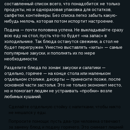
составленный список всего, что понадобится: не только
продукты, но и одноразовая упаковка для остатков,
салфетки, контейнеры. Без списка легко забыть какую-
нибудь мелочь, которая потом испортит настроение.
Подача — почти половина успеха. Не выкладывайте сразу
всю еду на стол, пусть что-то будет «на запас» в
холодильнике. Так блюда останутся свежими, а стол не
будет перегружен. Уместно выставлять «хиты» — самые
популярные закуски, и пополнять их по мере
необходимости.
Разделите блюда по зонам: закуски и салатики —
отдельно, горячее — на конце стола или маленьком
отдельном столике, десерты — принесите позже, после
основной части застолья. Это не только экономит место,
но и помогает людям не устраивать «пробки» возле
любимых кушаний.
Сделайте отдельную стойку с напитками, чтобы никто
не мешался у еды.
Попросите помощи: пусть два-три человека отвечают
за замену блюд и подачу горячего. Это снимает лишний