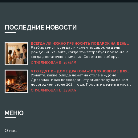
ПОСЛЕДНИЕ НОВОСТИ
ВСЕГДА ЛИ НУЖНО ПРИНОСИТЬ ПОДАРОК НА ДЕНЬ
РОЖДЕНИЯ: ПРАВИЛА ЭТИКЕТА И БЮДЖЕТНЫЕ ИДЕИ
Разбираемся, всегда ли нужен подарок на день
рождения. Узнайте, когда этикет требует презента, а
когда достаточно внимания. Советы по выбору
недорогих, но душевных подарков и альтернативы
ОПУБЛИКОВАН В:
15 МАЯ
вещам.
ЧТО ЕДЯТ В «ДОМЕ ДРАКОНА»: ВДОХНОВЕНИЕ ДЛЯ
НОВОГОДНЕГО СТОЛА 2025
Узнайте, какие блюда лежат на столе в «Доме
Дракона», и как воссоздать эту атмосферу на вашем
новогоднем столе 2025 года. Простые рецепты мяса,
хлеба и напитков в стиле Вестероса.
ОПУБЛИКОВАН В:
24 МАЯ
МЕНЮ
О нас