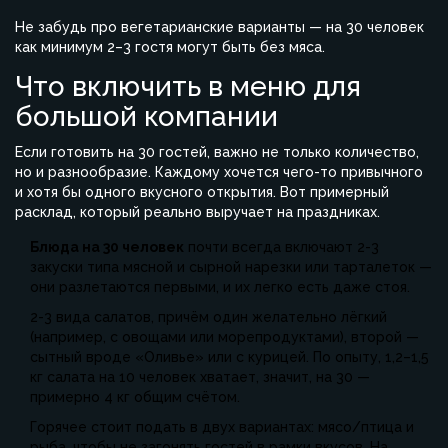
Не забудь про вегетарианские варианты — на 30 человек
как минимум 2–3 гостя могут быть без мяса.
Что включить в меню для
большой компании
Если готовить на 30 гостей, важно не только количество,
но и разнообразие. Каждому хочется чего-то привычного
и хотя бы одного вкусного открытия. Вот примерный
расклад, который реально выручает на праздниках.
Блюда на 30 человек
почти всегда включают 2-3
закуски типа мясной и сырной нарезки или тарталеток —
они разлетаются первыми, и их легко есть даже стоя.
2-3 вида салатов, причём один желательно лёгкий
(например, с овощами или морепродуктами), второй —
сытный вроде «Оливье» или с курицей. По опыту, 1,2–1,5
кг салата на 10 человек хватает, значит, на 30 —
примерно 4 кг общим счётом.
Горячее стоит подать в двух вариантах: мясо/птица и
рыба, чтобы не загонять гостей в рамки вкусов. На