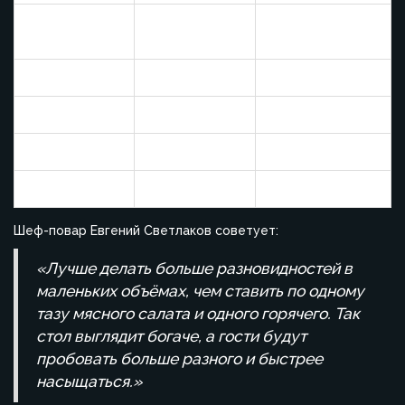
Салаты (один
80 г
2,4 кг
вид)
Горячее
140 г
4,2 кг
Гарнир
100 г
3 кг
Хлеб
2 ломтика
60 ломтиков
Десерт
80 г
2,4 кг
Шеф-повар Евгений Светлаков советует:
«Лучше делать больше разновидностей в
маленьких объёмах, чем ставить по одному
тазу мясного салата и одного горячего. Так
стол выглядит богаче, а гости будут
пробовать больше разного и быстрее
насыщаться.»