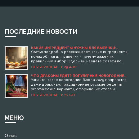
ПОСЛЕДНИЕ НОВОСТИ
КАКИЕ ИНГРЕДИЕНТЫ НУЖНЫ ДЛЯ ВЫПЕЧКИ:
ПРАКТИЧЕСКИЙ СПИСОК И СОВЕТЫ
Статья подробно рассказывает, какие ингредиенты
понадобятся для выпечки и почему важен их
правильный выбор. Здесь вы найдете советы по
подбору муки, сахара, жиров, яиц и дополнительных
ОПУБЛИКОВАН В:
25 АПР
компонентов. Узнаете, как отличить продукты
подходящего качества и на что обратить внимание,
ЧТО ДРАКОНЫ ЕДЯТ? ПОПУЛЯРНЫЕ НОВОГОДНИЕ
БЛЮДА 2025
чтобы выпечка всегда удавалась. Включены лайфхаки
Узнайте, какие новогодние блюда 2025 понравятся
по замене ингредиентов и короткие пояснения,
даже драконам: традиционные русские рецепты,
почему иногда разница даже в одном продукте меняет
экзотические варианты, оформление стола и
результат на выходе. Статья особенно пригодится тем,
практические советы.
ОПУБЛИКОВАН В:
16 ОКТ
кто только начинает печь дома.
МЕНЮ
О нас