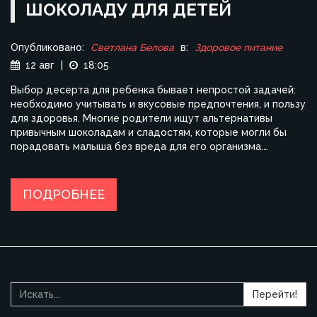
ШОКОЛАДУ ДЛЯ ДЕТЕЙ
Опубликовано:
Светлана Белова
в:
Здоровое питание
12 авг
|
18:05
Выбор десерта для ребенка бывает непростой задачей:
необходимо учитывать и вкусовые предпочтения, и пользу
для здоровья. Многие родители ищут альтернативы
привычным шоколадам и сладостям, которые могли бы
порадовать малыша без вреда для его организма.
Рассмотрим разнообразные варианты полезных
десертов, которые станут отличным подарком на любой
праздник. Узнайте, как приготовить вкусные и полезные
ПОДРОБНЕЕ
сладости, которые ваш ребенок полюбит с первого укуса.
Перейти!