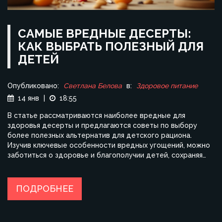
САМЫЕ ВРЕДНЫЕ ДЕСЕРТЫ:
КАК ВЫБРАТЬ ПОЛЕЗНЫЙ ДЛЯ
ДЕТЕЙ
Опубликовано:
Светлана Белова
в:
Здоровое питание
14 янв
|
18:55
В статье рассматриваются наиболее вредные для
здоровья десерты и предлагаются советы по выбору
более полезных альтернатив для детского рациона.
Изучив ключевые особенности вредных угощений, можно
заботиться о здоровье и благополучии детей, сохраняя
радость от сладкого удовольствия. Важно научиться
распознавать скрытые угрозы в составе десертов и
помогать детям принимать осознанные решения в выборе
ПОДРОБНЕЕ
пищи. Этому служат практические рекомендации и
жизненные примеры. Это знание поможет родителям
создать более здоровые привычки питания в семье.