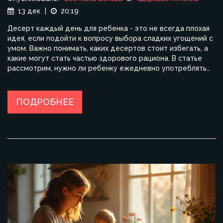
13 дек
|
20:19
Десерт каждый день для ребенка - это не всегда плохая
идея, если подойти к вопросу выбора сладких угощений с
умом. Важно понимать, каких десертов стоит избегать, а
какие могут стать частью здорового рациона. В статье
рассмотрим, нужно ли ребенку ежедневно употреблять
сладости и как выбирать полезные варианты. Также
предложим несколько рецептов, которые можно легко
приготовить дома. Подходящий подход к десертам
ПОДРОБНЕЕ
может порадовать сладкоежек малышей, сохраняя их
здоровье.