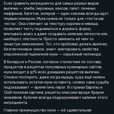
Если сравнить ингредиенты для самых разных видов
выпечки — хлеба, пирожных, кексов, галет, печенья,
маффинов, багетов, эклеров — один союзник всегда идет
первым номером. Мука нужна не только для «теста как
теста». Она отвечает за текстуру корочки и мякиша,
позволяет тесту подниматься и держать форму,
впитывать влагу и даже создавать иллюзию лёгкости или,
наоборот, плотности. Просто заменить её чем-то
зачастую невозможно. Тот, кто пробовал делать выпечку
безглютеновые смеси, знает: имитировать свойства
классической пшеничной муки — серьёзный челлендж.
В Беларуси и России, согласно статистике по составу
продуктов в рецептах популярных кулинарных сайтов,
мука входит в 97% всех домашних рецептов выпечки.
Сложно поспорить: даже когда ищешь, куда ещё можно
использовать остатки муки из пакета, словно сама судьба
подсказывает — время печь пирог. В странах Европы и
США похожая картина: рецепты классики вроде брауни,
чизкейков, булочек всегда подразумевают наличие этого
ингредиента.
Главное преимущество муки — её удивительная