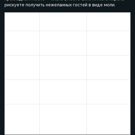
рискуете получить нежеланных гостей в виде моли.
Тип
Рекомендуемый
Преимущества
выпечки
вид муки
Пышный мякиш,
Дрожжевой
Пшеничная,
насыщенный
хлеб
ржаная
вкус
Пшеничная
Песочное
Рассыпчатость,
низкобелковая,
печенье
богатый аромат
овсяная
Пшеничная,
Нежность,
Маффины
овсяная,
интересное
миндальная
послевкусие
Тонкая
Пшеничная,
текстура,
Блины
гречневая
выраженный
вкус