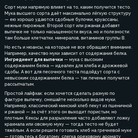
Сорт муки напрямую влияет на то, каким получится тесто.
Мука высшего сорта даёт максимально лёгкую структуру
— ею хорошо удаются сдобные булочки, круассаны,
нежные пирожные. Второй сорт или ржаная добавят
выпечке не только насыщенности вкуса, но и полезности:
там больше клетчатки, минералов, витаминов группы B.
Но есть и нюансы, на которые не все обращают внимание.
Например, качество муки зависит от содержания белка.
Ингредиент для выпечки
— мука с высоким
содержанием белка — идеален для хлеба и дрожжевой
сдобы. А вот для песочного теста подойдут сорта с
невысоким содержанием белка — так печенье получится
рассыпчатым.
Простой лайфхак: если хочется сделать разную по
фактуре выпечку, смешайте несколько видов муки.
Например, классический минский хлеб пекут из пшеничной
и ржаной — за счёт этого он выходит пористым, но
плотным. Кексы для разрыхления часто добавляют ложку
крахмала или овсяную муку — тогда тесто не будет
тяжёлым. А если решите готовить хлеб на гречневой муке
— готовьтесь к богатому, слегка ореховому аромату