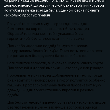
На рынке каждую неделю появляются новые виды муки: от
цельнозерновой до экзотической банановой или нутовой.
Но чтобы выпечка всегда была удачной, стоит помнить
несколько простых правил.
Покупайте свежую муку — срок годности для
большинства сортов составляет 6–12 месяцев.
Обращайте внимание, чтобы упаковка была
герметичной, без следов влаги или плесени.
Для хлеба идеально подойдёт мука с высоким
содержанием белка (11–14%). Такая есть почти во всех
рецептах для белорусских батонов и багетов.
Если хочется легкости, выбирайте муку высшего сорта.
Для плотной и долгой выпечки — столовую или ржаную.
Просеивайте муку перед добавлением в тесто: тогда
она насытится кислородом, а пирог получится особенно
пышным. Профессиональные пекари просеивают муку
дважды — для торжественных пирогов и разовой
сдобы.
Для безглютеновой выпечки сочетайте несколько видов
безглютеновой муки — так лучше воспроизводится