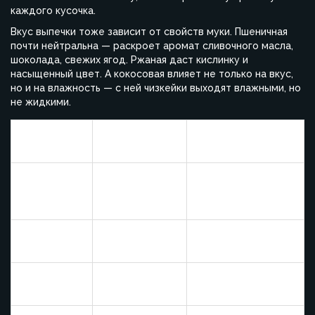
каждого кусочка.
Вкус выпечки тоже зависит от свойств муки. Пшеничная
почти нейтральна — раскроет аромат сливочного масла,
шоколада, свежих ягод. Ржаная даст кислинку и
насыщенный цвет. А кокосовая влияет не только на вкус,
но и на влажность — с ней чизкейки выходят влажными, но
не жидкими.
Оптимальное
Вид муки
Вкус и текстура
применение
Высший
Торты,
Мягкая, эластичная,
сорт
маффины,
с лёгким вкусом
пшеничной
круассаны
Плотная, с легкой
Ржаная
Хлеб, пироги
кислинкой
Печенье,
Нежная, чуть
Овсяная
маффины
сладковатая