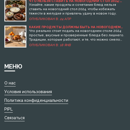
ЧТО НЕЛЬЗЯ СТАВИТЬ НА НОВОГОДНИЙ СТОЛ 2024:
ЗАПРЕЩЕННЫЕ БЛЮДА И ПРИМЕТЫ
Узнайте, какие продукты и сочетания блюд нельзя
ставить на новогодний стол 2024, чтобы избежать
тяжести в желудке и привлечь удачу в новом году.
ОПУБЛИКОВАН В:
24 АПР
КАКИЕ ПРОДУКТЫ ДОЛЖНЫ БЫТЬ НА НОВОГОДНЕМ
СТОЛЕ 2024: ТРАДИЦИИ И РЕАЛЬНЫЕ БЛЮДА БЕЗ
Что реально стоит подать на новогоднем столе 2024:
ЛИШНЕГО
простые, вкусные и проверенные блюда без лишнего.
Традиции, которые работают, и те, что можно смело
убрать.
ОПУБЛИКОВАН В:
18 ЯНВ
МЕНЮ
О нас
Условия использования
Политика конфиденциальности
PIPL
Связаться