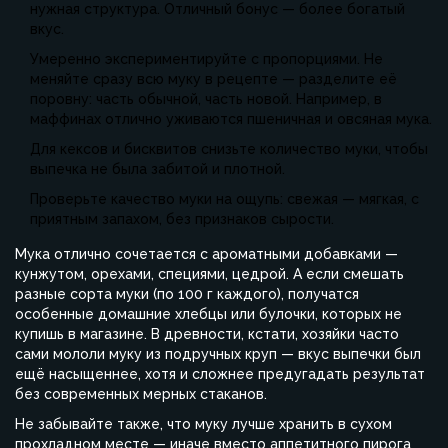
нужная структура. Отличный бонус — более богатый
вкус.
Умеренно экспериментируйте с пропорциями. Не
меняйте сразу всю муку в рецепте — разделите её
поровну: часть обычной, часть новой. Например, в
маффинах отлично уживаются пшеничная и овсяная мука.
Для кексов и бисквитов снизьте количество муки, чтобы
выпечка не была забитой и плотной.
Проверьте качество муки на ощупь: свежая — мягкая, с
приятным запахом, без признаков сырости.
Мука отлично сочетается с ароматными добавками —
кунжутом, орехами, специями, цедрой. А если смешать
разные сорта муки (по 100 г каждого), получатся
особенные домашние хлебцы или булочки, которых не
купишь в магазине. В древности, кстати, хозяйки часто
сами мололи муку из подручных круп — вкус выпечки был
ещё насыщеннее, хотя и сложнее предугадать результат
без современных мерных стаканов.
Не забывайте также, что муку лучше хранить в сухом
прохладном месте — иначе вместо аппетитного пирога