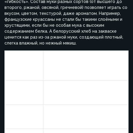
«гибкость». Состав муки разных сортов (от высшего до
второго, ржаной, овсяной, гречневой) позволяет играть со
вкусом, цветом, текстурой, даже ароматом. Например,
французские круассаны не стали бы такими слоёными и
хрустящими, если бы не особая мука с высоким
содержанием белка. А белорусский хлеб на закваске
ценится как раз из-за ржаной муки, создающей плотный,
слегка влажный, но нежный мякиш.
Самые
популярные
Кулинарные особенности
виды муки в
выпечке
Золотой стандарт для хлеба,
Пшеничная
булочек, маффинов, пирогов —
придаёт пышность и эластичность
Используется для хлеба, блинов,
Ржаная
пирогов — даёт легкую кислинку и
плотную структуру