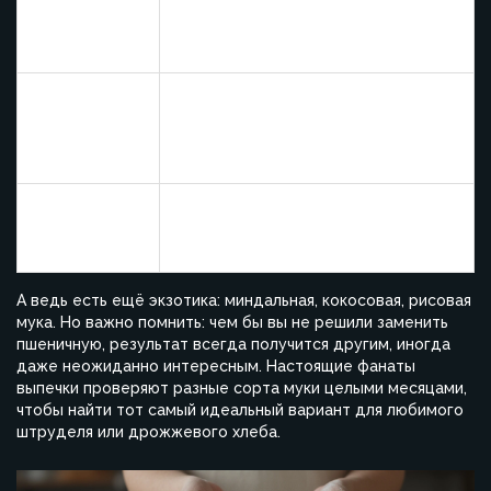
Создает рыхлую, рассыпчатую
Кукурузная
текстуру — часто добавляется в
брауни, маффины, галеты
Делает выпечку нежной и слегка
сладковатой — популярна в
Овсяная
печенье и диетических видах
выпечки
Используют для безглютеновой
Гречневая
выпечки и блинов — добавляет
выразительный вкус
А ведь есть ещё экзотика: миндальная, кокосовая, рисовая
мука. Но важно помнить: чем бы вы не решили заменить
пшеничную, результат всегда получится другим, иногда
даже неожиданно интересным. Настоящие фанаты
выпечки проверяют разные сорта муки целыми месяцами,
чтобы найти тот самый идеальный вариант для любимого
штруделя или дрожжевого хлеба.