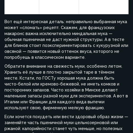
Пористая, сильный
Гречневая
Блины, хлеб
выраженный вкус
Вот ещё интересная деталь: неправильно выбранная мука
может «сломать» рецепт. Скажем, для французских
макаронс важна исключительно миндальная мука —
обычная пшеничная не даст нужной структуры. А в тесте
для блинов стоит поэкспериментировать с кукурузной или
овсяной — появится новый оттенок вкуса, которого не
попробуешь в классическом варианте.
Обратите внимание на свежесть муки, особенно летом.
Хранить её лучше в плотно закрытой таре в тёмном
месте. Кстати, по ГОСТу хорошая мука должна быть
чисто-белой или кремово-бежевой, не иметь комков и
посторонних запахов. Часто хозяйки в Минске делают
маленькие запасы разной муки для экспериментов. А вот в
Италии или Франции для каждого вида выпечки
используют свою, фирменную мелкую фракцию.
Если хочется похудеть или вести здоровый образ жизни —
заменяйте часть пшеничной муки цельнозерновой или
ржаной: калорийности станет чуть меньше, но полезных