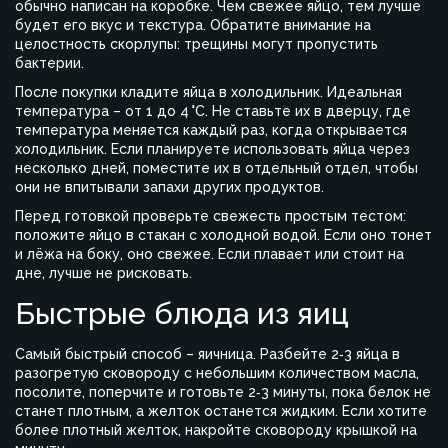
обычно написан на коробке. Чем свежее яйцо, тем лучше
будет его вкус и текстура. Обратите внимание на
целостность скорлупы: трещины могут пропустить
бактерии.
После покупки кладите яйца в холодильник. Идеальная
температура – от 1 до 4 °C. Не ставьте их в дверцу, где
температура меняется каждый раз, когда открывается
холодильник. Если планируете использовать яйца через
несколько дней, поместите их в отдельный отдел, чтобы
они не впитывали запахи других продуктов.
Перед готовкой проверьте свежесть простым тестом:
положите яйцо в стакан с холодной водой. Если оно тонет
и лёжа на боку, оно свежее. Если плавает или стоит на
дне, лучше не рисковать.
Быстрые блюда из яиц
Самый быстрый способ – яичница. Разбейте 2‑3 яйца в
разогретую сковороду с небольшим количеством масла,
посолите, поперчите и готовьте 2‑3 минуты, пока белок не
станет плотным, а желток останется жидким. Если хотите
более плотный желток, накройте сковороду крышкой на