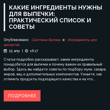
КАКИЕ ИНГРЕДИЕНТЫ НУЖНЫ
ДЛЯ ВЫПЕЧКИ:
ПРАКТИЧЕСКИЙ СПИСОК И
СОВЕТЫ
Опубликовано:
Светлана Белова
в:
Ингредиенты для
десертов
25 апр
|
16:17
Статья подробно рассказывает, какие ингредиенты
понадобятся для выпечки и почему важен их правильный
выбор. Здесь вы найдете советы по подбору муки, сахара,
жиров, яиц и дополнительных компонентов. Узнаете, как
отличить продукты подходящего качества и на что
обратить внимание, чтобы выпечка всегда удавалась.
Включены лайфхаки по замене ингредиентов и короткие
пояснения, почему иногда разница даже в одном
ПОДРОБНЕЕ
продукте меняет результат на выходе. Статья особенно
пригодится тем, кто только начинает печь дома.