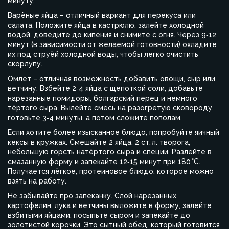
минуту.
Варёные яйца – отличный вариант для перекуса или
салата. Положите яйца в кастрюлю, залейте холодной
водой, доведите до кипения и снимите с огня. Через 9‑12
минут (в зависимости от желаемой готовности) охладите
их под струёй холодной воды, чтобы легко очистить
скорлупу.
Омлет – отличная возможность добавить овощи, сыр или
ветчину. Взбейте 2‑4 яйца с щепоткой соли, добавьте
нарезанные помидоры, болгарский перец и немного
тёртого сыра. Вылейте смесь на разогретую сковороду,
готовьте 3‑4 минуты, а потом сложите пополам.
Если хотите более изысканное блюдо, попробуйте яичный
кексы в кружках. Смешайте 2 яйца, 2 ст. л. творога,
небольшую горсть натёртого сыра и специи. Разлейте в
смазанную форму и запекайте 12‑15 минут при 180 °C.
Получается лёгкое, протеиновое блюдо, которое можно
взять на работу.
Не забывайте про запеканку. Слой нарезанных
картофелин, лука и ветчины выложите в форму, залейте
взбитыми яйцами, посыпьте сыром и запекайте до
золотистой корочки. Это сытный обед, который готовится