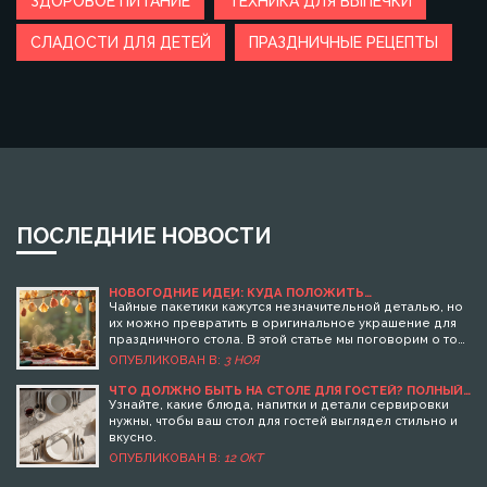
ЗДОРОВОЕ ПИТАНИЕ
ТЕХНИКА ДЛЯ ВЫПЕЧКИ
СЛАДОСТИ ДЛЯ ДЕТЕЙ
ПРАЗДНИЧНЫЕ РЕЦЕПТЫ
ПОСЛЕДНИЕ НОВОСТИ
НОВОГОДНИЕ ИДЕИ: КУДА ПОЛОЖИТЬ
ИСПОЛЬЗОВАННЫЙ ПАКЕТИК ОТ ЧАЯ
Чайные пакетики кажутся незначительной деталью, но
их можно превратить в оригинальное украшение для
праздничного стола. В этой статье мы поговорим о том,
как дать вторую жизнь использованным чайным
ОПУБЛИКОВАН В:
3 НОЯ
пакетикам, превратив их в интересные детали для
вашего стола. Вы узнаете о некоторых креативных
ЧТО ДОЛЖНО БЫТЬ НА СТОЛЕ ДЛЯ ГОСТЕЙ? ПОЛНЫЙ
ГИД ПО СЕРВИРОВКЕ
способах использования чайных пакетиков, которые
Узнайте, какие блюда, напитки и детали сервировки
дополнят праздничное настроение. Важно подходить
нужны, чтобы ваш стол для гостей выглядел стильно и
к делу творчески, и тогда ваш стол станет еще более
вкусно.
уютным и атмосферным.
ОПУБЛИКОВАН В:
12 ОКТ