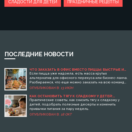
СЛАДОСТИ ДЛЯ ДЕТЕЙ
ПРАЗДНИЧНЫЕ РЕЦЕПТЫ
ПОСЛЕДНИЕ НОВОСТИ
ЧТО ЗАКАЗАТЬ В ОФИС ВМЕСТО ПИЦЦЫ: БЫСТРЫЕ И
ВКУСНЫЕ ИДЕИ
Если пицца уже надоела, есть масса крутых
альтернатив для офисного перекуса или бизнес-ланча.
Разбираемся, что еще можно заказать на всю команду,
чтобы всем понравилось, было сытно и удобно. В
ОПУБЛИКОВАН В:
13 ИЮН
статье реальные примеры, лайфхаки для разного
бюджета и непривычные решения. Вы узнаете, как
КАК ОСТАНОВИТЬ ТЯГУ К СЛАДКОМУ У ДЕТЕЙ:
ПРАКТИЧЕСКИЕ СОВЕТЫ И ПОЛЕЗНЫЕ ДЕСЕРТЫ
сделать обед в офисе интереснее и даже полезнее.
Практические советы, как снизить тягу к сладкому у
Несколько советов помогут избежать типичных ошибок
детей, подобрать полезные десерты и изменить
при выборе еды для коллектива.
привычки питания за пару недель.
ОПУБЛИКОВАН В:
18 ОКТ