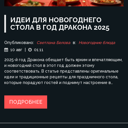
ИДЕИ ДЛЯ НОВОГОДНЕГО
СТОЛА В ГОД ДРАКОНА 2025
Опубликовано:
Светлана Белова
в:
Новогодние блюда
10 авг
|
01:11
2025-й год Дракона обещает быть ярким и впечатляющим,
и новогодний стол в этот год должен этому
соответствовать. В статье представлены оригинальные
идеи и традиционные рецепты для праздничного стола,
которые порадуют гостей и поднимут настроение в
праздничную ночь. Благодаря интересным фактам и
полезным советам, вы сможете создать настоящую
кулинарную мастерскую у себя на кухне. Погрузитесь в
ПОДРОБНЕЕ
мир восточной символики и вдохновляйтесь магией
Дракона для создания незабываемого праздника.