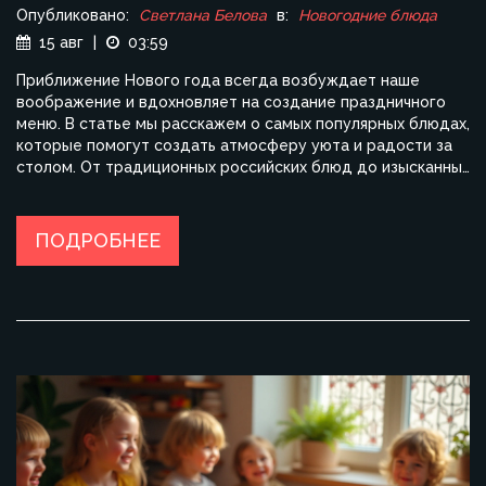
Опубликовано:
Светлана Белова
в:
Новогодние блюда
15 авг
|
03:59
Приближение Нового года всегда возбуждает наше
воображение и вдохновляет на создание праздничного
меню. В статье мы расскажем о самых популярных блюдах,
которые помогут создать атмосферу уюта и радости за
столом. От традиционных российских блюд до изысканных
закусок — каждый найдет что-то по душе. Также мы
предложим советы по украшению стола, чтобы праздник
стал еще более запоминающимся. Присоединяйтесь к
ПОДРОБНЕЕ
нашему кулинарному путешествию и сделайте свой
Новый год незабываемым.