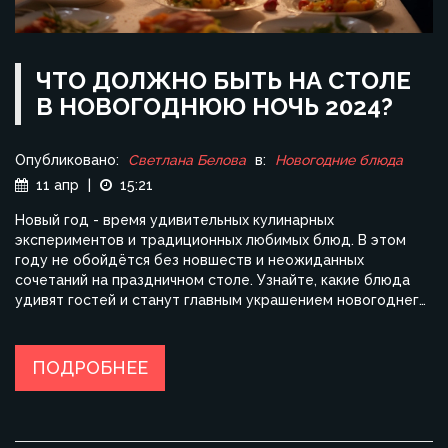
ЧТО ДОЛЖНО БЫТЬ НА СТОЛЕ
В НОВОГОДНЮЮ НОЧЬ 2024?
Опубликовано:
Светлана Белова
в:
Новогодние блюда
11 апр
|
15:21
Новый год - время удивительных кулинарных
экспериментов и традиционных любимых блюд. В этом
году не обойдётся без новшеств и неожиданных
сочетаний на праздничном столе. Узнайте, какие блюда
удивят гостей и станут главным украшением новогоднего
вечера. Поделимся идеями для закусок, основных блюд и
напитков, чтобы ваш стол выглядел великолепно.
Убедитесь, что ваши рецепты действительно удивят всех
ПОДРОБНЕЕ
собравшихся в эту ночь.