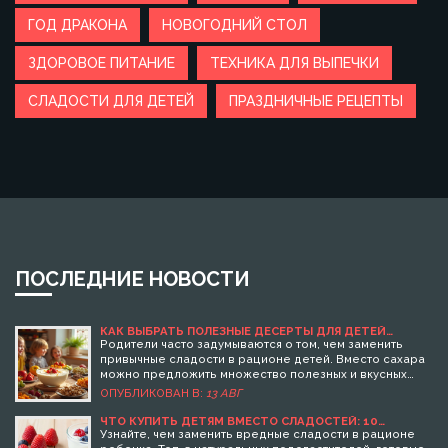
ГОД ДРАКОНА
НОВОГОДНИЙ СТОЛ
ЗДОРОВОЕ ПИТАНИЕ
ТЕХНИКА ДЛЯ ВЫПЕЧКИ
СЛАДОСТИ ДЛЯ ДЕТЕЙ
ПРАЗДНИЧНЫЕ РЕЦЕПТЫ
ПОСЛЕДНИЕ НОВОСТИ
КАК ВЫБРАТЬ ПОЛЕЗНЫЕ ДЕСЕРТЫ ДЛЯ ДЕТЕЙ
ВМЕСТО СЛАДКОГО
Родители часто задумываются о том, чем заменить
привычные сладости в рационе детей. Вместо сахара
можно предложить множество полезных и вкусных
альтернатив. В статье мы рассмотрим различные
ОПУБЛИКОВАН В:
13 АВГ
варианты десертов для детей, которые не только
понравятся малышам, но и поддержат их здоровье.
ЧТО КУПИТЬ ДЕТЯМ ВМЕСТО СЛАДОСТЕЙ: 10
ВКУСНЫХ И ПОЛЕЗНЫХ АЛЬТЕРНАТИВ
Включая в детский рацион фрукты, орехи и
Узнайте, чем заменить вредные сладости в рационе