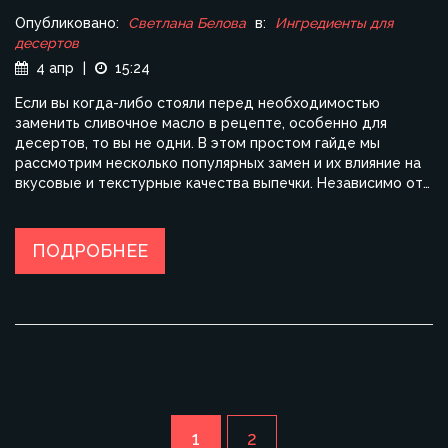
Опубликовано:
Светлана Белова
в:
Ингредиенты для
десертов
4 апр
|
15:24
Если вы когда-либо стояли перед необходимостью
заменить сливочное масло в рецепте, особенно для
десертов, то вы не одни. В этом простом гайде мы
рассмотрим несколько популярных замен и их влияние на
вкусовые и текстурные качества выпечки. Независимо от
того, хотите ли вы сделать свое блюдо более здоровым
или просто избежать молочных продуктов, вам доступны
многочисленные альтернативы. Эти советы помогут вам
ПОДРОБНЕЕ
адаптировать ваш любимый десерт, не теряя в качестве и
вкусе.
1
2