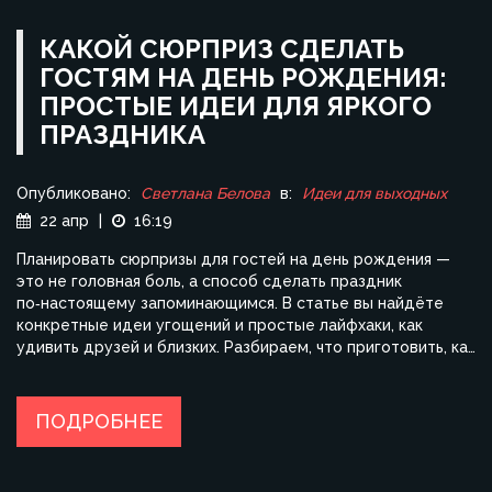
КАКОЙ СЮРПРИЗ СДЕЛАТЬ
ГОСТЯМ НА ДЕНЬ РОЖДЕНИЯ:
ПРОСТЫЕ ИДЕИ ДЛЯ ЯРКОГО
ПРАЗДНИКА
Опубликовано:
Светлана Белова
в:
Идеи для выходных
22 апр
|
16:19
Планировать сюрпризы для гостей на день рождения —
это не головная боль, а способ сделать праздник
по‑настоящему запоминающимся. В статье вы найдёте
конкретные идеи угощений и простые лайфхаки, как
удивить друзей и близких. Разбираем, что приготовить, как
подать и чем развлечь гостей, чтобы они вспоминали ваш
праздник ещё долго. Будет много советов для любого
бюджета, с учётом времени и желания не нянчиться на
ПОДРОБНЕЕ
кухне целый день. Всё просто и по‑домашнему, без
лишних сложностей.