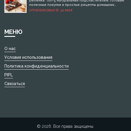
натуральные йогурты, вы существенно улучшите их
ребенка. Топ-5 натуральных подсластителей, готовые
общее состояние. Эти советы помогут родителям
полезные покупки и простые рецепты домашних
сделать правильный выбор и порадовать своих детей
десертов для здоровья и хорошего настроения.
ОПУБЛИКОВАН В:
22 МАЯ
чем-то полезным и вкусным.
МЕНЮ
О нас
Условия использования
Политика конфиденциальности
PIPL
Связаться
© 2026. Все права защищены.