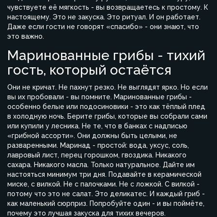
чувствуете её мягкость - вы возвращаетесь к простому. К
настоящему. Это не закуска. Это ритуал. И он работает.
Даже если гости не говорят «спасибо» - они знают, что
это важно.
Маринованные грибы - тихий
гость, который остаётся
Они не кричат. Не пахнут резко. Не выглядят ярко. Но если
вы их пробовали - вы помните. Маринованные грибы -
особенно белые или подосиновики - это как тёплый плед
в холодную ночь. Берите грибы, которые вы собрали сами
или купили у лесника. Не те, что в банках с надписью
«грибной ассорти». Они должны быть целыми, не
разваренными. Маринад - простой: вода, уксус, соль,
лавровый лист, перец горошком, гвоздика. Никакого
сахара. Никакого масла. Только натуральное. Дайте им
настояться минимум три дня. Подавайте в керамической
миске, с вилкой. Не с палочками. Не с ложкой. С вилкой -
потому что это не салат. Это деликатес. И каждый гриб -
как маленький сюрприз. Попробуйте один - и вы поймёте,
почему это лучшая закуска для тихих вечеров.