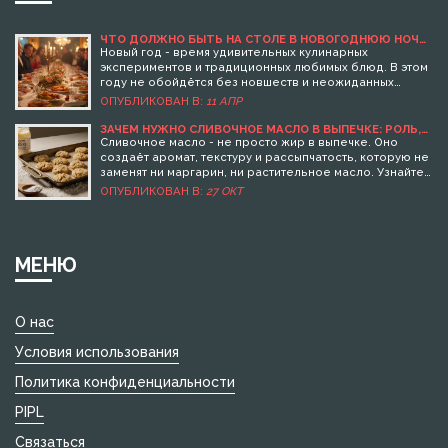
ЧТО ДОЛЖНО БЫТЬ НА СТОЛЕ В НОВОГОДНЮЮ НОЧЬ
2024?
Новый год - время удивительных кулинарных
экспериментов и традиционных любимых блюд. В этом
году не обойдётся без новшеств и неожиданных
сочетаний на праздничном столе. Узнайте, какие
ОПУБЛИКОВАН В:
11 АПР
блюда удивят гостей и станут главным украшением
новогоднего вечера. Поделимся идеями для закусок,
ЗАЧЕМ НУЖНО СЛИВОЧНОЕ МАСЛО В ВЫПЕЧКЕ: РОЛЬ,
ЭФФЕКТ И КАК ОНО МЕНЯЕТ ДЕСЕРТ
основных блюд и напитков, чтобы ваш стол выглядел
Сливочное масло - не просто жир в выпечке. Оно
великолепно. Убедитесь, что ваши рецепты
создаёт аромат, текстуру и рассыпчатость, которую не
действительно удивят всех собравшихся в эту ночь.
заменят ни маргарин, ни растительное масло. Узнайте,
как оно работает и как выбрать настоящее масло для
ОПУБЛИКОВАН В:
27 ОКТ
идеального десерта.
МЕНЮ
О нас
Условия использования
Политика конфиденциальности
PIPL
Связаться