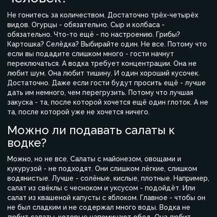
Не гонитесь за количеством. Достаточно трёх-четырёх
видов. Огурцы - обязательно. Сыр и колбаса -
обязательно. Что-то ещё - по настроению. Грибы?
Картошка? Селёдка? Выбирайте один. Не все. Потому что
если вы подадите слишком много - гости начнут
переключаться. А водка требует концентрации. Она не
любит шум. Она любит тишину. И один хороший кусочек.
Достаточно. Даже если гости будут просить ещё - лучше
дать им немного, чем перегрузить. Потому что лучшая
закуска - та, после которой хочется ещё один глоток. А не
та, после которой уже не хочется ничего.
Можно ли подавать салаты к
водке?
Можно, но не все. Салаты с майонезом, овощами и
кукурузой - не подходят. Они слишком лёгкие, слишком
водянистые. Лучше - солёные, кислые, плотные. Например,
салат из свёклы с чесноком и уксусом - подойдёт. Или
салат из квашеной капусты с яблоком. Главное - чтобы он
не был сладким и не содержал много воды. Водка не