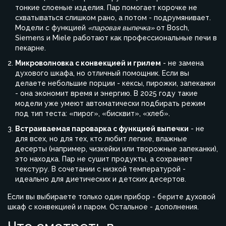
тонкие слоеные изделия. Пар помогает корочке не
схватываться слишком рано, а потом - подрумянивает.
Модели с функцией
«паровая выпечка»
от Bosch,
Siemens и Miele работают как профессиональные печи в
пекарне.
Микроволновка с конвекцией и грилем
- не замена
духового шкафа, но отличный помощник. Если вы
делаете небольшие порции - кексы, пирожки, запеканки
- она экономит время и энергию. В 2025 году такие
модели уже умеют автоматически подбирать режим
под тип теста: «пирог», «бисквит», «хлеб».
Встраиваемая пароварка с функцией выпечки
- не
для всех, но для тех, кто любит легкие, влажные
десерты (например, чизкейки или творожные запеканки),
это находка. Пар не сушит продукты, а сохраняет
текстуру. В сочетании с низкой температурой -
идеально для диетических и детских десертов.
Если вы выбираете только один прибор - берите духовой
шкаф с конвекцией и паром. Остальное - дополнения.