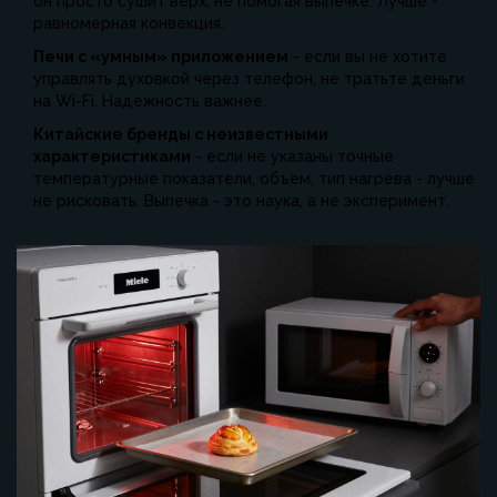
он просто сушит верх, не помогая выпечке. Лучше -
равномерная конвекция.
Печи с «умным» приложением
- если вы не хотите
управлять духовкой через телефон, не тратьте деньги
на Wi-Fi. Надежность важнее.
Китайские бренды с неизвестными
характеристиками
- если не указаны точные
температурные показатели, объем, тип нагрева - лучше
не рисковать. Выпечка - это наука, а не эксперимент.