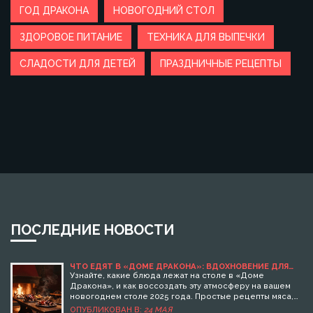
ГОД ДРАКОНА
НОВОГОДНИЙ СТОЛ
ЗДОРОВОЕ ПИТАНИЕ
ТЕХНИКА ДЛЯ ВЫПЕЧКИ
СЛАДОСТИ ДЛЯ ДЕТЕЙ
ПРАЗДНИЧНЫЕ РЕЦЕПТЫ
ПОСЛЕДНИЕ НОВОСТИ
ЧТО ЕДЯТ В «ДОМЕ ДРАКОНА»: ВДОХНОВЕНИЕ ДЛЯ
НОВОГОДНЕГО СТОЛА 2025
Узнайте, какие блюда лежат на столе в «Доме
Дракона», и как воссоздать эту атмосферу на вашем
новогоднем столе 2025 года. Простые рецепты мяса,
хлеба и напитков в стиле Вестероса.
ОПУБЛИКОВАН В:
24 МАЯ