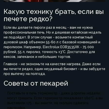
Какую технику брать, если вы
печете редко?
Если вы делаете пироги раз в месяц - вам не нужна
профессиональная печь. Но и дешевая китайская модель
не подойдет. В этом случае - возьмите компактный
духовой шкаф объемом 55-60 л с базовой конвекцией и
пиролизом. Например,
Electrolux EOB3535XK
- 75 000
рублей, 55 л, пиролиз, точность ±3°C. Достаточно для
кексов, запеканок и небольших тортов.
Главное - не экономьте на качестве нагрева. Даже если
вы печете редко, один неудачный бисквит - и вы забудете
про выпечку на полгода.
Советы от пекарей
Поставьте в печь термометр - даже дорогие модели
могут грешить. Если термометр показывает 180°C, а вы
выставили 175 - вы знаете, на сколько сдвигать
настройки.