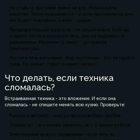
Не ставьте противни прямо на дно. Используйте
решетки. Тепло поднимается - и если противень на дне,
низ будет подгорать, а верх - сырым.
Предварительный разогрев - не опционально. Если вы
ставите тесто в холодную печь, оно не поднимется
равномерно. Минимум 15 минут - до нужной
температуры.
Чистите печь регулярно. Жир на стенках - это не просто
грязь. Он пахнет, горит и влияет на вкус.
Что делать, если техника
сломалась?
Встраиваемая техника - это вложение. И если она
сломалась - не спешите менять всю кухню. Проверьте:
Разъем и автомат - иногда просто выбило пробки.
Термостат - его можно заменить за 2-3 тысячи рублей.
Электронный модуль управления - если печь не