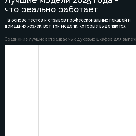
Лучшие модели 2025 года -
что реально работает
На основе тестов и отзывов профессиональных пекарей и
домашних хозяек, вот три модели, которые выделяются:
Сравнение лучших встраиваемых духовых шкафов для выпечк
Конвекция
Модель
Объем
Очистка
+ пар
Bosch
71 л
Да
Пиролиз
HBA534BS0
Siemens
iQ700
71 л
Да
Пиролиз
HB674GBS1