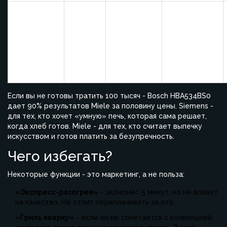
Пиролиз +
Miele H
71 л
Да
самоочистка
6780 BP
двери
Если вы не готовы тратить 100 тысяч - Bosch HBA534BS0
дает 90% результатов Miele за половину цены. Siemens -
для тех, кто хочет «умную» печь, которая сама решает,
когда хлеб готов. Miele - для тех, кто считает выпечку
искусством и готов платить за безупречность.
Чего избегать?
Некоторые функции - это маркетинг, а не польза:
«Экспресс-разогрев»
- экономит 5 минут, но не влияет
на качество. Не стоит переплачивать за это.
«Гриль вверху»
- если он не сочетается с конвекцией,