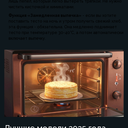
лишь пепел, который легко вытереть тряпкой. Не нужно
чистить кисточкой и химикатами.
Функция «Замедленная выпечка»
- если вы хотите
поставить тесто на ночь и утром получить свежий хлеб,
эта функция - обязательна. Она медленно поднимает
тесто при температуре 30-40°C, а потом автоматически
включает выпечку.