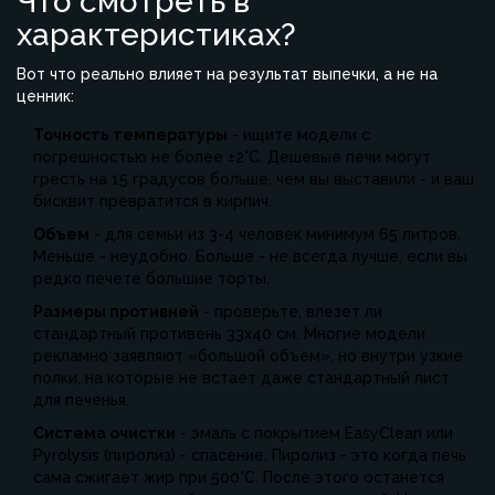
Что смотреть в
характеристиках?
Вот что реально влияет на результат выпечки, а не на
ценник:
Точность температуры
- ищите модели с
погрешностью не более ±2°C. Дешевые печи могут
гресть на 15 градусов больше, чем вы выставили - и ваш
бисквит превратится в кирпич.
Объем
- для семьи из 3-4 человек минимум 65 литров.
Меньше - неудобно. Больше - не всегда лучше, если вы
редко печете большие торты.
Размеры противней
- проверьте, влезет ли
стандартный противень 33x40 см. Многие модели
рекламно заявляют «большой объем», но внутри узкие
полки, на которые не встает даже стандартный лист
для печенья.
Система очистки
- эмаль с покрытием EasyClean или
Pyrolysis (пиролиз) - спасение. Пиролиз - это когда печь
сама сжигает жир при 500°C. После этого останется