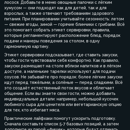
лосося. Добавьте в меню овощные палочки с лёгким
хумусом — они подходят как для детей, так и для
взрослых, а также отвечают требованиям здорового
питания. При планировании учитывайте сезонность: летом
— свежие ягоды, зимой — горячие блинчики с грибами. Всё
это помогает собрать
этикет сервировки
,
правила,
которые регламентируют расположение блюд, порядок
подачи и манеры поведения за столом
, в одну
гармоничную картину.
Этикет сервировки подсказывает, где ставить закуски,
чтобы гости чувствовали себя комфортно. Как правило,
закуски размещают на столе вблизи напитков и в лёгком
доступе, а маленькие тарелки используют для подачи
соусов. Не забывайте про порядок: более лёгкие закуски
идут перед тяжёлыми, а солёные — перед сладкими. Всё
это создаёт естественный поток вкусов и облегчает
общение. Если вы знаете свои гости, можно добавить
индивидуальные детали: например, небольшой кусочек
любимого сыра для ценителя или вегетарианскую опцию
для тех, кто избегает мяса.
Практические лайфхаки помогут ускорить подготовку.
Сначала составьте список 5‑7 базовых позиций, а затем
дополните их парой «фишек», которые будут отличать