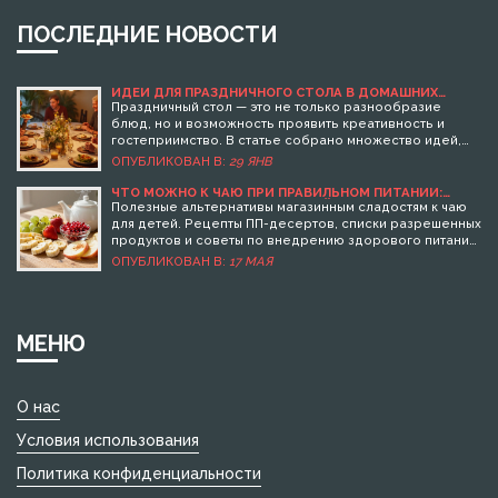
ПОСЛЕДНИЕ НОВОСТИ
ИДЕИ ДЛЯ ПРАЗДНИЧНОГО СТОЛА В ДОМАШНИХ
УСЛОВИЯХ
Праздничный стол — это не только разнообразие
блюд, но и возможность проявить креативность и
гостеприимство. В статье собрано множество идей,
как сделать ваш стол привлекательным и
ОПУБЛИКОВАН В:
29 ЯНВ
запоминающимся для гостей. Особое внимание
уделено простоте приготовления и необычному
ЧТО МОЖНО К ЧАЮ ПРИ ПРАВИЛЬНОМ ПИТАНИИ:
ПОЛЕЗНЫЕ ДЕСЕРТЫ ДЛЯ ДЕТЕЙ БЕЗ САХАРА
оформлению блюд. Вы узнаете, как украсить стол
Полезные альтернативы магазинным сладостям к чаю
подручными средствами и какие блюда приятно удивят
для детей. Рецепты ПП-десертов, списки разрешенных
ваших близких. Эти советы помогут создать атмосферу
продуктов и советы по внедрению здорового питания
уюта и праздника на любом мероприятии.
без стресса.
ОПУБЛИКОВАН В:
17 МАЯ
МЕНЮ
О нас
Условия использования
Политика конфиденциальности