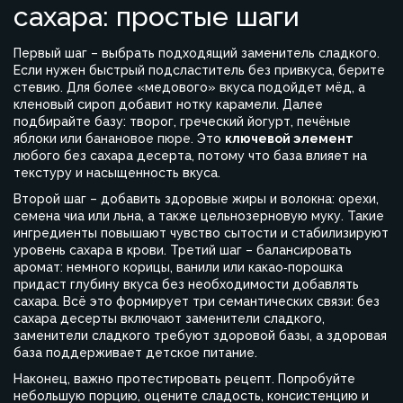
сахара: простые шаги
Первый шаг – выбрать подходящий заменитель сладкого.
Если нужен быстрый подсластитель без привкуса, берите
стевию. Для более «медового» вкуса подойдет мёд, а
кленовый сироп добавит нотку карамели. Далее
подбирайте базу: творог, греческий йогурт, печёные
яблоки или банановое пюре. Это
ключевой элемент
любого без сахара десерта, потому что база влияет на
текстуру и насыщенность вкуса.
Второй шаг – добавить здоровые жиры и волокна: орехи,
семена чиа или льна, а также цельнозерновую муку. Такие
ингредиенты повышают чувство сытости и стабилизируют
уровень сахара в крови. Третий шаг – балансировать
аромат: немного корицы, ванили или какао‑порошка
придаст глубину вкуса без необходимости добавлять
сахара. Всё это формирует три семантических связи: без
сахара десерты включают заменители сладкого,
заменители сладкого требуют здоровой базы, а здоровая
база поддерживает детское питание.
Наконец, важно протестировать рецепт. Попробуйте
небольшую порцию, оцените сладость, консистенцию и