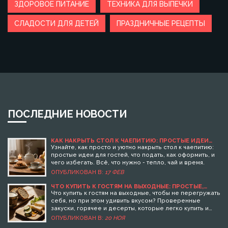
ЗДОРОВОЕ ПИТАНИЕ
ТЕХНИКА ДЛЯ ВЫПЕЧКИ
СЛАДОСТИ ДЛЯ ДЕТЕЙ
ПРАЗДНИЧНЫЕ РЕЦЕПТЫ
ПОСЛЕДНИЕ НОВОСТИ
КАК НАКРЫТЬ СТОЛ К ЧАЕПИТИЮ: ПРОСТЫЕ ИДЕИ
ДЛЯ УЮТНОГО ВЕЧЕРА С ГОСТЯМИ
Узнайте, как просто и уютно накрыть стол к чаепитию:
простые идеи для гостей, что подать, как оформить, и
чего избегать. Всё, что нужно - тепло, чай и время.
ОПУБЛИКОВАН В:
17 ФЕВ
ЧТО КУПИТЬ К ГОСТЯМ НА ВЫХОДНЫЕ: ПРОСТЫЕ,
ВКУСНЫЕ И ПРОВЕРЕННЫЕ ВАРИАНТЫ
Что купить к гостям на выходные, чтобы не перегружать
себя, но при этом удивить вкусом? Проверенные
закуски, горячее и десерты, которые легко купить и
красиво подать - без стресса и лишних трат.
ОПУБЛИКОВАН В:
20 НОЯ