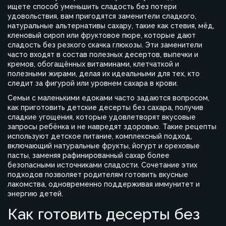
ищете способ уменьшить сладость без потери
удовольствия, вам пригодятся
заменители сладкого
,
натуральные альтернативы сахару, такие как стевия, мёд,
кленовый сироп или фруктовое пюре, которые дают
сладость без резкого скачка глюкозы
. Эти заменители
часто входят в состав
полезных десертов
,
выпечки и
кремов, обогащённых витаминами, клетчаткой и
полезными жирами
, делая их идеальными для тех, кто
следит за фигурой или уровнем сахара в крови.
Семьи с маленькими едоками часто задаются вопросом,
как приготовить
детские десерты без сахара
,
получив
сладкие угощения, которые удовлетворят вкусовые
запросы ребёнка и не навредят здоровью
. Такие рецепты
используют
детское питание
,
комплексный подход,
включающий натуральные фрукты, йогурт и ореховые
пасты, заменяя рафинированный сахар более
безопасными источниками сладости
. Сочетание этих
подходов позволяет родителям готовить вкусные
лакомства, одновременно поддерживая иммунитет и
энергию детей.
Как готовить десерты без