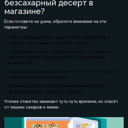
безсахарный десерт в
магазине?
Если готовите не дома, обратите внимание на эти
параметры:
Список ингредиентов - ищите «без добавленного
сахара», «без сахара» в начале списка.
Тип подсластителя - предпочтительно стевия или
эритрит; ксилит тоже допустим, но проверяйте
количество.
Содержание углеводов - менее 5 г на 100 г продукта
считается низкоуглеводным.
Наличие добавок, искусственных красителей и
ароматизаторов - лучше их избегать.
Чтение этикетки занимает чуть‑чуть времени, но спасёт
от лишних сахаров и химии.