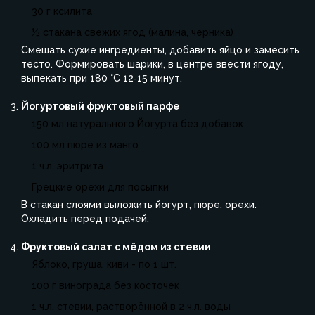
30 г ксилита
½ стакана свежих ягод (малина, черника)
Смешать сухие ингредиенты, добавить яйцо и замесить
тесто. Формировать шарики, в центре ввести ягоду,
выпекать при 180 °C 12‑15 минут.
Йогуртовый фруктовый парфе
150 мл натурального
Йогурта
без добавок
100 мл пюре из манго
1 ч.л. эритрита
Грецкие орехи для посыпки
В стакан слоями выложить йогурт, пюре, орехи.
Охладить перед подачей.
Фруктовый салат с мёдом из стевии
Яблоко, груша, киви - по 1 шт.
100 г винограда без косточек
1 ч.л. стевии, растворённой в 2 ч.л. воды