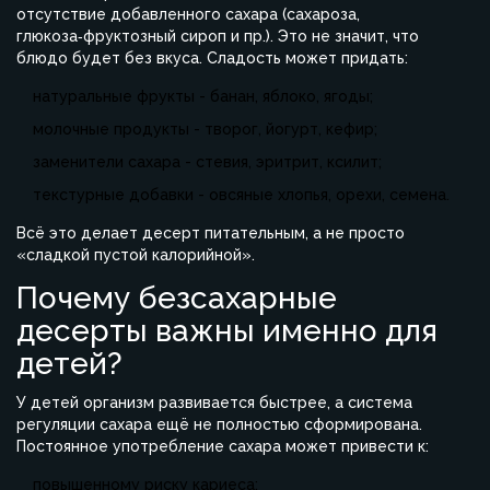
отсутствие добавленного сахара (сахароза,
глюкоза‑фруктозный сироп и пр.). Это не значит, что
блюдо будет без вкуса. Сладость может придать:
натуральные фрукты - банан, яблоко, ягоды;
молочные продукты - творог, йогурт, кефир;
заменители сахара - стевия, эритрит, ксилит;
текстурные добавки - овсяные хлопья, орехи, семена.
Всё это делает десерт питательным, а не просто
«сладкой пустой калорийной».
Почему безсахарные
десерты важны именно для
детей?
У детей организм развивается быстрее, а система
регуляции сахара ещё не полностью сформирована.
Постоянное употребление сахара может привести к:
повышенному риску кариеса;