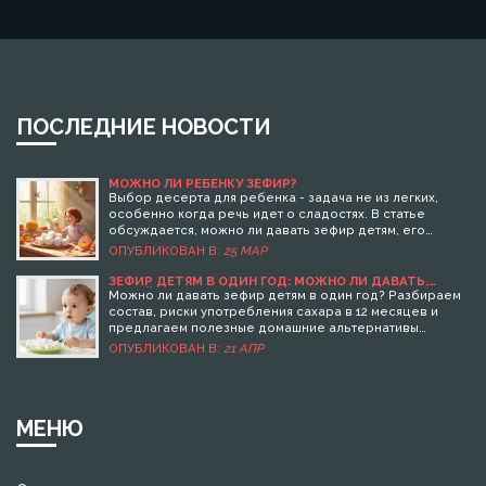
ПОСЛЕДНИЕ НОВОСТИ
МОЖНО ЛИ РЕБЕНКУ ЗЕФИР?
Выбор десерта для ребенка - задача не из легких,
особенно когда речь идет о сладостях. В статье
обсуждается, можно ли давать зефир детям, его
польза и вред. Узнайте, как выбрать подходящий
ОПУБЛИКОВАН В:
25 МАР
зефир, что стоит учитывать в его составе, и какие
альтернативные десерты можно предложить ребенку.
ЗЕФИР ДЕТЯМ В ОДИН ГОД: МОЖНО ЛИ ДАВАТЬ,
КАКОЙ ВЫБРАТЬ И ЧЕМ ЗАМЕНИТЬ
Разберемся, как зефир может вписаться в здоровый
Можно ли давать зефир детям в один год? Разбираем
рацион детей.
состав, риски употребления сахара в 12 месяцев и
предлагаем полезные домашние альтернативы
десертам.
ОПУБЛИКОВАН В:
21 АПР
МЕНЮ