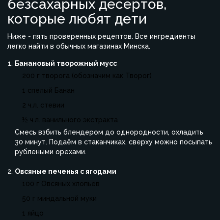
безсахарных десертов,
которые любят дети
Ниже - пять проверенных рецептов. Все ингредиенты
легко найти в обычных магазинах Минска.
Банановый творожный мусс
200 г творога (обозначим как
Творог
)
1 спелый
Банан
2 ч.л. стевии
½ ч.л. ванильного экстракта
Смесь взбить блендером до однородности, охладить
30 минут. Подаём в стаканчиках, сверху можно посыпать
рублеными орехами.
Овсяные печенья с ягодами
100 г
Овсяных хлопьев
50 г миндальной муки
1 яйцо