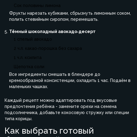
Сок половины лимона
Фрукты нарезать кубиками, сбрызнуть лимонным соком,
полить стевийным сиропом, перемешать.
Тёмный шоколадный авокадо‑десерт
1 спелый авокадо
2 ч.л. какао‑порошка без сахара
1 ч.л. ксилита
Щепотка соли
Все ингредиенты смешать в блендере до
кремообразной консистенции, охладить 1 час. Подаём в
маленьких чашках.
Каждый рецепт можно адаптировать под вкусовые
предпочтения ребёнка - замените орехи на семена
подсолнечника, добавьте кокосовую стружку или специи
типа корицы.
Как выбрать готовый