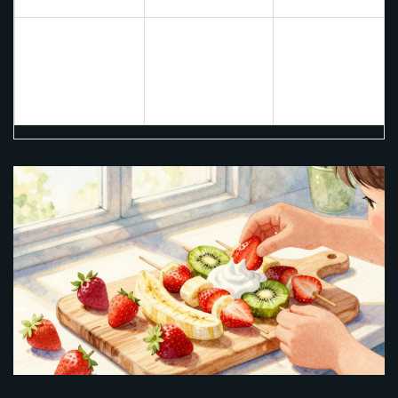
Омега-3
Замочить в
семена чиа
в
жирные
йогурте на ночь,
сочетании с
кислоты,
добавить киви и
фруктами
клетчатка,
малину
белок