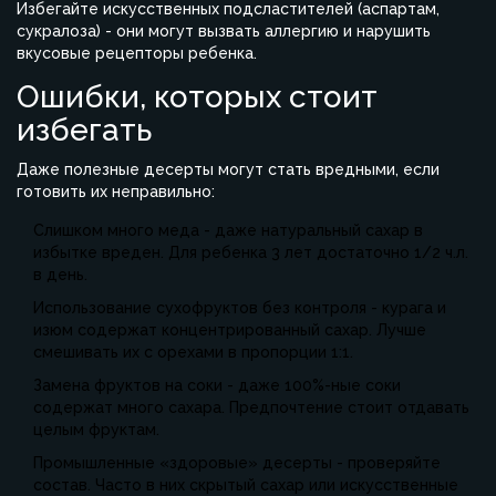
Избегайте искусственных подсластителей (аспартам,
сукралоза) - они могут вызвать аллергию и нарушить
вкусовые рецепторы ребенка.
Ошибки, которых стоит
избегать
Даже полезные десерты могут стать вредными, если
готовить их неправильно:
Слишком много меда - даже натуральный сахар в
избытке вреден. Для ребенка 3 лет достаточно 1/2 ч.л.
в день.
Использование сухофруктов без контроля - курага и
изюм содержат концентрированный сахар. Лучше
смешивать их с орехами в пропорции 1:1.
Замена фруктов на соки - даже 100%-ные соки
содержат много сахара. Предпочтение стоит отдавать
целым фруктам.
Промышленные «здоровые» десерты - проверяйте
состав. Часто в них скрытый сахар или искусственные