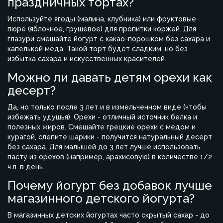
праздничных тортах?
Используйте ягоды (малина, клубника) или фруктовые
пюре (яблочное, грушевое) для пропитки коржей. Для
глазури смешайте йогурт с какао-порошком без сахара и
капелькой меда. Такой торт будет сладким, но без
избытка сахара и искусственных красителей.
Можно ли давать детям орехи как
десерт?
Да, но только после 3 лет и в измельченном виде (чтобы
избежать удушья). Орехи - отличный источник белка и
полезных жиров. Смешайте грецкие орехи с медом и
курагой, слепите шарики - получится натуральный десерт
без сахара. Для малышей до 3 лет лучше использовать
пасту из орехов (например, арахисовую) в количестве 1/2
ч.л. в день.
Почему йогурт без добавок лучше
магазинного детского йогурта?
В магазинных детских йогуртах часто скрытый сахар - до