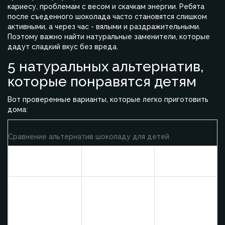
кариесу, проблемам с весом и скачкам энергии. Ребята
после съеденного шоколада часто становятся слишком
активными, а через час - вялыми и раздражительными.
Поэтому важно найти натуральные заменители, которые
дадут сладкий вкус без вреда.
5 натуральных альтернатив,
которые понравятся детям
Вот проверенные варианты, которые легко приготовить
дома:
Сравнение альтернатив шоколаду для детей
Советы по
Альтернатива
Преимущества
использованию
Витамин С в
Нарезать ярко,
клубнике
фрукты
сделать
укрепляет
натуральные
фруктовые
иммунитет,
источники
шпажки или