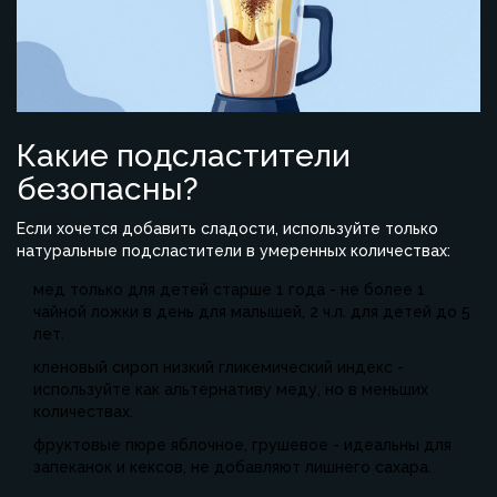
Какие подсластители
безопасны?
Если хочется добавить сладости, используйте только
натуральные подсластители в умеренных количествах:
мед
только для детей старше 1 года
- не более 1
чайной ложки в день для малышей, 2 ч.л. для детей до 5
лет.
кленовый сироп
низкий гликемический индекс
-
используйте как альтернативу меду, но в меньших
количествах.
фруктовые пюре
яблочное, грушевое
- идеальны для
запеканок и кексов, не добавляют лишнего сахара.