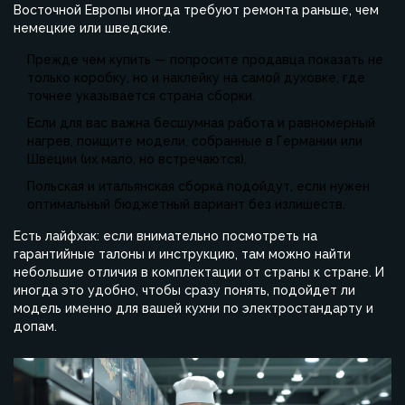
Восточной Европы иногда требуют ремонта раньше, чем
немецкие или шведские.
Прежде чем купить — попросите продавца показать не
только коробку, но и наклейку на самой духовке, где
точнее указывается страна сборки.
Если для вас важна бесшумная работа и равномерный
нагрев, поищите модели, собранные в Германии или
Швеции (их мало, но встречаются).
Польская и итальянская сборка подойдут, если нужен
оптимальный бюджетный вариант без излишеств.
Есть лайфхак: если внимательно посмотреть на
гарантийные талоны и инструкцию, там можно найти
небольшие отличия в комплектации от страны к стране. И
иногда это удобно, чтобы сразу понять, подойдет ли
модель именно для вашей кухни по электростандарту и
допам.