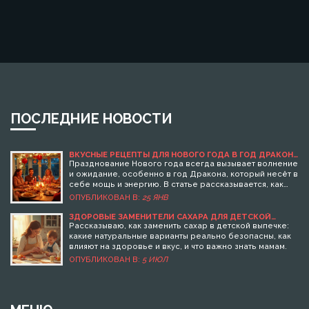
ПОСЛЕДНИЕ НОВОСТИ
ВКУСНЫЕ РЕЦЕПТЫ ДЛЯ НОВОГО ГОДА В ГОД ДРАКОНА
2025
Празднование Нового года всегда вызывает волнение
и ожидание, особенно в год Дракона, который несёт в
себе мощь и энергию. В статье рассказывается, как
встретить 2025 с яркими и вкусными блюдами, которые
ОПУБЛИКОВАН В:
25 ЯНВ
соответствуют символу года. Включены рецепты,
которые подчеркнут атмосферу праздника, от
ЗДОРОВЫЕ ЗАМЕНИТЕЛИ САХАРА ДЛЯ ДЕТСКОЙ
ВЫПЕЧКИ: ЛУЧШИЕ НАТУРАЛЬНЫЕ ВАРИАНТЫ
традиционных до современных блюд. Светлана,
Рассказываю, как заменить сахар в детской выпечке:
увлечённая кулинарией, делится своими советами и
какие натуральные варианты реально безопасны, как
идеями, чтобы этот Новый год стал незабываемым.
влияют на здоровье и вкус, и что важно знать мамам.
ОПУБЛИКОВАН В:
5 ИЮЛ