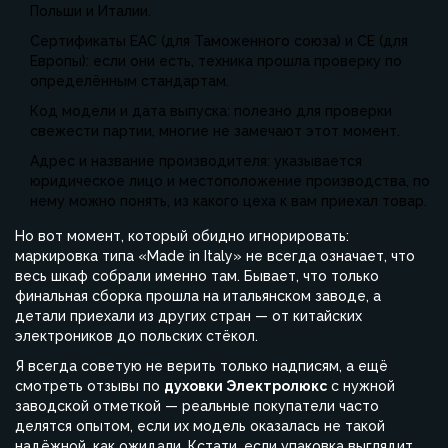
Польши и Италии.
Сертификаты EAC (для Таможенного союза) и CE (для
Европы): если они есть, техника прошла проверку по
определённым стандартам.
Код модели и дата выпуска: полезно для проверки
свежести партии, многие не замечают этот момент.
Адрес и название производителя: указывается
юридическое лицо и местоположение производства, по
нему можно понять, из какого цеха к вам приехал товар.
Но вот момент, который обидно игнорировать:
маркировка типа «Made in Italy» не всегда означает, что
весь шкаф собрали именно там. Бывает, что только
финальная сборка прошла на итальянском заводе, а
детали приехали из других стран — от китайских
электроников до польских стёкол.
Я всегда советую не верить только надписям, а ещё
смотреть отзывы по
духовки Электролюкс
с нужной
заводской отметкой — реальные покупатели часто
делятся опытом, если их модель оказалась не такой
надёжной, как ожидали. Кстати, если упаковка выглядит