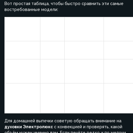
Вот простая таблица, чтобы быстро сравнить эти самые
востребованные модели:
Объём
Тип
Модель
Функции
(л)
управления
Конвекция,
EOF3H40X
57
Механическое
гриль
Конвекция,
OEF5C50X
58
Механическое
подсветка
камеры
Автоматиче
программы,
EOB8857AOX
72
Сенсорное
пиролитиче
очистка
Для домашней выпечки советую обращать внимание на
духовки Электролюкс
с конвекцией и проверять, какой
объём нужен именно вам. Если печёте редко и по мелочи