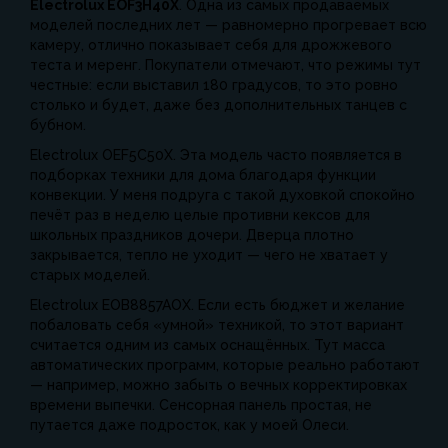
Electrolux EOF3H40X
. Одна из самых продаваемых
моделей последних лет — равномерно прогревает всю
камеру, отлично показывает себя для дрожжевого
теста и меренг. Покупатели отмечают, что режимы тут
честные: если выставил 180 градусов, то это ровно
столько и будет, даже без дополнительных танцев с
бубном.
Electrolux OEF5C50X. Эта модель часто появляется в
подборках техники для дома благодаря функции
конвекции. У меня подруга с такой духовкой спокойно
печёт раз в неделю целые противни кексов для
школьных праздников дочери. Дверца плотно
закрывается, тепло не уходит — чего не хватает у
старых моделей.
Electrolux EOB8857AOX. Если есть бюджет и желание
побаловать себя «умной» техникой, то этот вариант
считается одним из самых оснащённых. Тут масса
автоматических программ, которые реально работают
— например, можно забыть о вечных корректировках
времени выпечки. Сенсорная панель простая, не
путается даже подросток, как у моей Олеси.