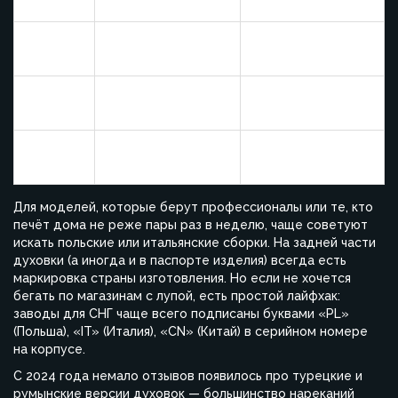
премиум-класс
Восточная Европа
Бюджетные
Китай
Азия, СНГ
модели
Отдельностоящие
Ближний Восток,
Турция
духовки
СНГ
Бюджетная
Румыния
Восточная Европа
техника
Для моделей, которые берут профессионалы или те, кто
печёт дома не реже пары раз в неделю, чаще советуют
искать польские или итальянские сборки. На задней части
духовки (а иногда и в паспорте изделия) всегда есть
маркировка страны изготовления. Но если не хочется
бегать по магазинам с лупой, есть простой лайфхак:
заводы для СНГ чаще всего подписаны буквами «PL»
(Польша), «IT» (Италия), «CN» (Китай) в серийном номере
на корпусе.
С 2024 года немало отзывов появилось про турецкие и
румынские версии духовок — большинство нареканий