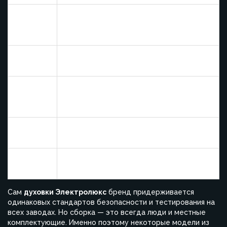
Чаще всего встречаются в России,
Италия
качество стабильное, но иногда были
жалобы на терморегуляторы
Сборка аккуратная, детали среднего
Польша
уровня, для массового сегмента
Очень хорошие отзывы по
Германия
долговечности, но встречаются нечасто
и стоят дороже
Контроль уже лучше, чем 10 лет назад,
Китай
но иногда экономят на мелких деталях
Швеция
Почти эталон, но новые модели тут
(редко)
практически не делают
Сам
духовки Электролюкс
бренд придерживается
одинаковых стандартов безопасности и тестирования на
всех заводах. Но сборка — это всегда люди и местные
комплектующие. Именно поэтому некоторые модели из