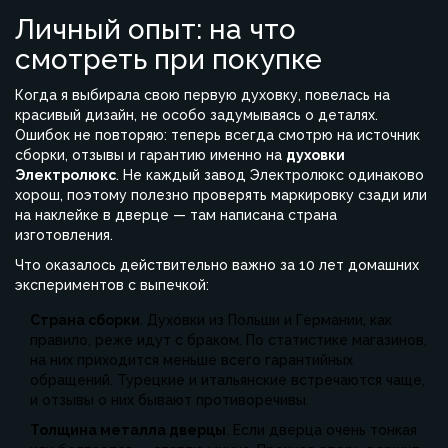
Личный опыт: на что
смотреть при покупке
Когда я выбирала свою первую духовку, повелась на
красивый дизайн, не особо задумываясь о деталях.
Ошибок не повторяю: теперь всегда смотрю на источник
сборки, отзывы и гарантию именно на
духовки
Электролюкс
. Не каждый завод Электролюкс одинаково
хорош, поэтому полезно проверять маркировку сзади или
на наклейке в дверце — там написана страна
изготовления.
Что оказалось действительно важно за 10 лет домашних
экспериментов с выпечкой:
Страна сборки
. Духовки из Польши и Германии, как
правило, реже идут с браком. По статистике магазинов,
на них приходится меньше всего гарантийных
обращений. Турецкие и итальянские встречаются чаще,
и отзывы о них бывают противоречивы.
Толщина металла дверцы
. Если дверца очень тонкая