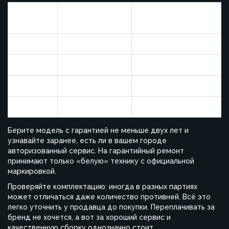
Страна
Средний срок
Жалобы на сервис
сборки
службы (лет)
— % от продаж
Польша
13
3%
Германия
12
4%
Турция
10
7%
Италия
10
8%
Берите модель с гарантией не меньше двух лет и
узнавайте заранее, есть ли в вашем городе
авторизованный сервис. На гарантийный ремонт
принимают только «белую» технику с официальной
маркировкой.
Проверяйте комплектацию: иногда в разных партиях
может отличаться даже количество противней. Всё это
легко уточнить у продавца до покупки. Переплачивать за
бренд не хочется, а вот за хороший сервис и
качественную сборку однозначно стоит.