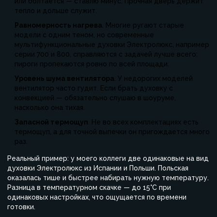
или болтается — ставлю минус. Прочная дверь держит
тепло и дольше служит.
Равномерность нагрева
. Многие ругают старые
модели с одним теном, но современные
мультифункциональные духовки Электролюкс, например
серии 700 и 800, справляются с задачей лучше всего:
пироги пропекаются ровно по всей площади.
Уровень шума вентилятора
. У недорогих моделей
вентилятор часто гудит. Если брать духовку с
конвекцией — обязательно слушаю в шоуруме,
насколько она тихая.
Запасной термощуп
. Не во всех комплектациях есть
термощуп, а для точной выпечки он пригождается много
раз.
Реальный пример: у моего коллеги две одинаковые на вид
духовки Электролюкс из Испании и Польши. Польская
оказалась тише и быстрее набирать нужную температуру.
Разница в температурном скачке — до 15°С при
одинаковых настройках, что ощущается по времени
готовки.