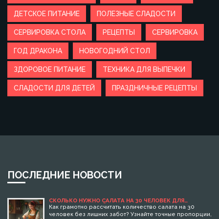
ДЕТСКОЕ ПИТАНИЕ
ПОЛЕЗНЫЕ СЛАДОСТИ
СЕРВИРОВКА СТОЛА
РЕЦЕПТЫ
СЕРВИРОВКА
ГОД ДРАКОНА
НОВОГОДНИЙ СТОЛ
ЗДОРОВОЕ ПИТАНИЕ
ТЕХНИКА ДЛЯ ВЫПЕЧКИ
СЛАДОСТИ ДЛЯ ДЕТЕЙ
ПРАЗДНИЧНЫЕ РЕЦЕПТЫ
ПОСЛЕДНИЕ НОВОСТИ
СКОЛЬКО НУЖНО САЛАТА НА 30 ЧЕЛОВЕК ДЛЯ
ПРАЗДНИКА: РАСЧЁТЫ И ПОЛЕЗНЫЕ СОВЕТЫ
Как грамотно рассчитать количество салата на 30
человек без лишних забот? Узнайте точные пропорции,