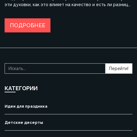
эти духовки, как это влияет на качество и есть ли разница
между моделями из разных регионов. Поделюсь личными
наблюдениями и советами по поиску модели, которая
прослужит долго. Поговорим об особенностях сборки и
ПОДРОБНЕЕ
регулярных лайфхаках для тех, кто ждёт от кухни больше
простых обещаний.
Перейти!
КАТЕГОРИИ
Идеи для праздника
Детские десерты