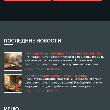
ПОСЛЕДНИЕ НОВОСТИ
ЧТО ПОДАРИТЬ ЧЕЛОВЕКУ, У КОТОРОГО ВСЁ ЕСТЬ:
ИДЕАЛЬНЫЕ СЮРПРИЗЫ БЕЗ ДЕНЕГ
Что подарить человеку, у которого всё есть? Не вещь,
а внимание. Не покупка, а момент. Идеальные
сюрпризы - это те, что нельзя купить: письма, опыт,
время и искренние слова. Вот как сделать подарок,
ОПУБЛИКОВАН В:
10 ФЕВ
который останется в сердце.
СКОЛЬКО НУЖНО САЛАТА НА 10 ЧЕЛОВЕК?
Планируете устроить праздник и не знаете, сколько
салата приготовить на 10 гостей? Разберёмся, какие
ингредиенты лучше добавить, какие интересные
варианты подходят для застолья и на что стоит
ОПУБЛИКОВАН В:
1 АПР
обратить внимание, чтобы всё прошло идеально.
Поделюсь практическими советами, которые помогут
избежать лишних хлопот и обеспечат всех вкусной
едой.
МЕНЮ