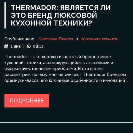
THERMADOR: ЯВЛЯЕТСЯ ЛИ
ЭТО БРЕНД ЛЮКСОВОЙ
КУХОННОЙ ТЕХНИКИ?
Опубликовано:
Светлана Белова
в:
Кухонная техника
1 янв
|
08:12
Thermador — это хорошо известный бренд в мире
кухонной техники, ассоциирующийся с люксовыми и
высококачественными приборами. В статье мы
рассмотрим, почему многие считают Thermador брендом
премиум-класса, его ключевые особенности и инновации в
области кухонной техники для выпечки. Также мы
исследуем, оправдывает ли качество продукции
Thermador её высокую цену. Узнайте об интересных
ПОДРОБНЕЕ
фактах и советах по выбору идеальной техники для вашей
кухни.