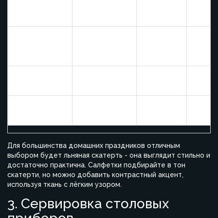
Мягкий, легко
Может
Хлопок
и сем
стирается
сминаться
ужины
Элегантный,
Дороже,
Празд
Лён
естественный
требует
торже
вид
глажки
Водостойкий,
Менее
Уличн
Полипропилен
не мойдет
дышащий
мероп
Блеск,
Хрупкий,
Экскл
Шелк
роскошь
дорогой
вечери
Для большинства домашних праздников отличным
выбором будет льняная скатерть - она выглядит стильно и
достаточно практична. Салфетки подбирайте в тон
скатерти, но можно добавить контрастный акцент,
используя ткань с лёгким узором.
3. Сервировка столовых