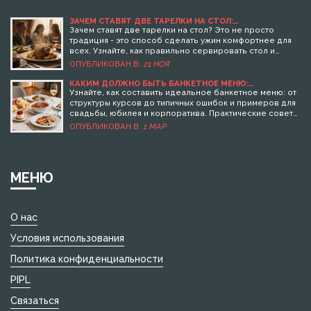
ЗАЧЕМ СТАВЯТ ДВЕ ТАРЕЛКИ НА СТОЛ:
ПРАКТИЧЕСКИЕ ПРИЧИНЫ И ТРАДИЦИИ
Зачем ставят две тарелки на стол? Это не просто
традиция - это способ сделать ужин комфортнее для
всех. Узнайте, как правильно сервировать стол и
почему это работает даже в 2025 году.
ОПУБЛИКОВАН В:
21 НОЯ
КАКИМ ДОЛЖНО БЫТЬ БАНКЕТНОЕ МЕНЮ:
ПРАКТИЧЕСКИЕ СОВЕТЫ ДЛЯ ИДЕАЛЬНОГО
Узнайте, как составить идеальное банкетное меню: от
ПРАЗДНИЧНОГО СТОЛА
структуры курсов до типичных ошибок и примеров для
свадьбы, юбилея и корпоратива. Практические советы
для праздничного стола в Беларуси.
ОПУБЛИКОВАН В:
1 МАР
МЕНЮ
О нас
Условия использования
Политика конфиденциальности
PIPL
Связаться