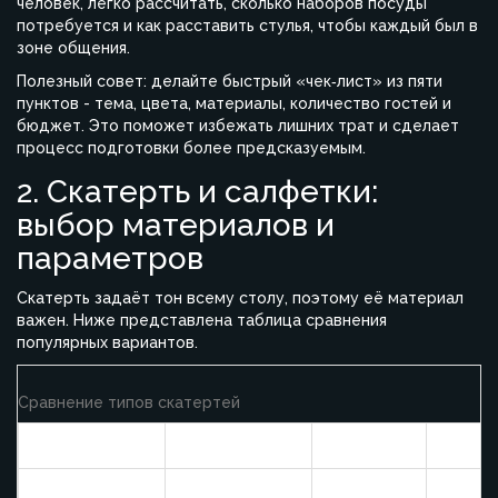
человек, легко рассчитать, сколько наборов посуды
потребуется и как расставить стулья, чтобы каждый был в
зоне общения.
Полезный совет: делайте быстрый «чек‑лист» из пяти
пунктов - тема, цвета, материалы, количество гостей и
бюджет. Это поможет избежать лишних трат и сделает
процесс подготовки более предсказуемым.
2. Скатерть и салфетки:
выбор материалов и
параметров
Скатерть задаёт тон всему столу, поэтому её материал
важен. Ниже представлена таблица сравнения
популярных вариантов.
Сравнение типов скатертей
Материал
Плюсы
Минусы
Подхо
Повсе