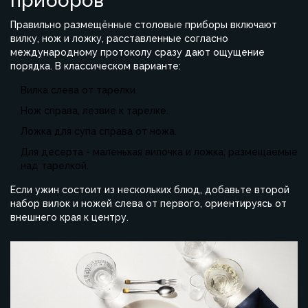
приборов
Правильно размещённые
столовые приборы
включают
вилку, нож и ложку, расставленные согласно
международному протоколу
сразу дают ощущение
порядка. В классическом варианте:
Вилка слева от тарелки.
Нож справа, лезвие к тарелке.
Ложка для супа справа от ножа.
Для десерта - маленькая вилочка и ложка, размещаемые
над тарелкой.
Если ужин состоит из нескольких блюд, добавьте второй
набор вилок и ножей слева от первого, ориентируясь от
внешнего края к центру.