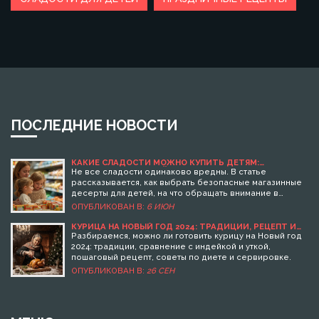
ПОСЛЕДНИЕ НОВОСТИ
КАКИЕ СЛАДОСТИ МОЖНО КУПИТЬ ДЕТЯМ:
ВЫБИРАЕМ ПОЛЕЗНЫЙ ДЕСЕРТ
Не все сладости одинаково вредны. В статье
рассказывается, как выбрать безопасные магазинные
десерты для детей, на что обращать внимание в
составе, и какие продукты могут стать достойной
ОПУБЛИКОВАН В:
6 ИЮН
заменой привычным конфетам. Читатель узнает
интересные факты о сахаре и скрытых добавках. Даны
КУРИЦА НА НОВЫЙ ГОД 2024: ТРАДИЦИИ, РЕЦЕПТ И
СРАВНЕНИЕ С ДРУГИМИ ПТИЦАМИ
примеры конкретных сладостей, которые можно
Разбираемся, можно ли готовить курицу на Новый год
купить, и советы по чтению этикеток. Материал
2024: традиции, сравнение с индейкой и уткой,
основан на личном опыте и последних рекомендациях
пошаговый рецепт, советы по диете и сервировке.
специалистов по питанию.
ОПУБЛИКОВАН В:
26 СЕН