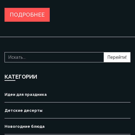
решения. Вы узнаете, как сделать обед в офисе
интереснее и даже полезнее. Несколько советов помогут
избежать типичных ошибок при выборе еды для
ПОДРОБНЕЕ
коллектива.
Перейти!
КАТЕГОРИИ
Идеи для праздника
Детские десерты
Новогодние блюда