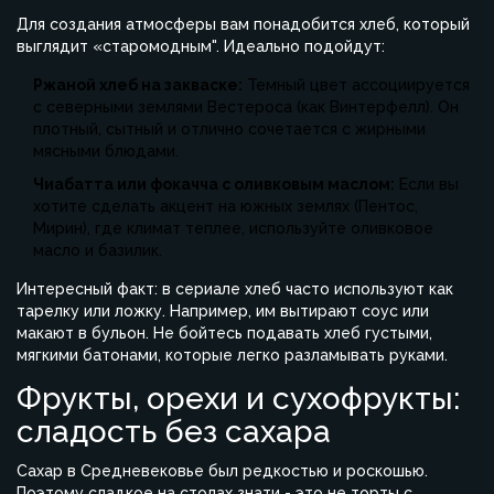
Для создания атмосферы вам понадобится хлеб, который
выглядит «старомодным". Идеально подойдут:
Ржаной хлеб на закваске:
Темный цвет ассоциируется
с северными землями Вестероса (как Винтерфелл). Он
плотный, сытный и отлично сочетается с жирными
мясными блюдами.
Чиабатта или фокачча с оливковым маслом:
Если вы
хотите сделать акцент на южных землях (Пентос,
Мирин), где климат теплее, используйте оливковое
масло и базилик.
Интересный факт: в сериале хлеб часто используют как
тарелку или ложку. Например, им вытирают соус или
макают в бульон. Не бойтесь подавать хлеб густыми,
мягкими батонами, которые легко разламывать руками.
Фрукты, орехи и сухофрукты:
сладость без сахара
Сахар в Средневековье был редкостью и роскошью.
Поэтому сладкое на столах знати - это не торты с