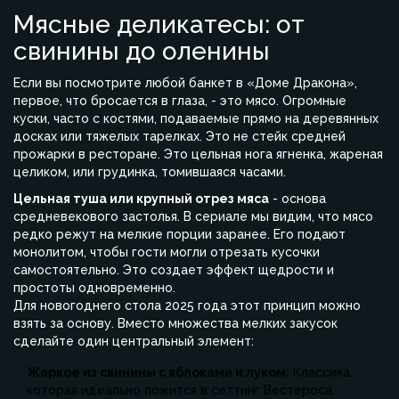
Мясные деликатесы: от
свинины до оленины
Если вы посмотрите любой банкет в «Доме Дракона»,
первое, что бросается в глаза, - это мясо. Огромные
куски, часто с костями, подаваемые прямо на деревянных
досках или тяжелых тарелках. Это не стейк средней
прожарки в ресторане. Это цельная нога ягненка, жареная
целиком, или грудинка, томившаяся часами.
Цельная туша или крупный отрез мяса
- основа
средневекового застолья. В сериале мы видим, что мясо
редко режут на мелкие порции заранее. Его подают
монолитом, чтобы гости могли отрезать кусочки
самостоятельно. Это создает эффект щедрости и
простоты одновременно.
Для новогоднего стола 2025 года этот принцип можно
взять за основу. Вместо множества мелких закусок
сделайте один центральный элемент:
Жаркое из свинины с яблоками и луком:
Классика,
которая идеально ложится в сеттинг Вестероса.