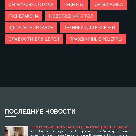
СЕРВИРОВКА СТОЛА
РЕЦЕПТЫ
СЕРВИРОВКА
ГОД ДРАКОНА
НОВОГОДНИЙ СТОЛ
ЗДОРОВОЕ ПИТАНИЕ
ТЕХНИКА ДЛЯ ВЫПЕЧКИ
СЛАДОСТИ ДЛЯ ДЕТЕЙ
ПРАЗДНИЧНЫЕ РЕЦЕПТЫ
ПОСЛЕДНИЕ НОВОСТИ
КТО ПЕРВЫМ ПОЛУЧАЕТ ЧАЙ НА ПРАЗДНИКЕ: ПРАВИЛА
ЧАЙНОГО ЭТИКЕТА
Узнайте, кто получает чай первым на любом празднике,
какие традиции соблюдаются в России и Беларуси и