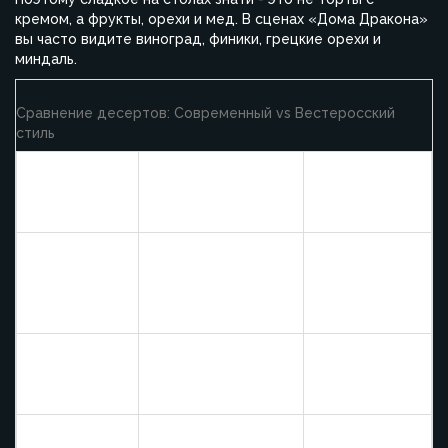
кремом, а фрукты, орехи и мед. В сценах «Дома Дракона»
вы часто видите виноград, финики, грецкие орехи и
миндаль.
Сравнение десертов: Современный vs Вестеросский
стиль
Стол в стиле
Обычный
Категория
«Дом
новогодний стол
Дракона»
Рафинированный
Мед,
Источник
сахар,
сухофрукты,
сладости
кондитерские
свежие
изделия
ягоды
Корзина с
Торт в центре
Презентация
орехами и
стола
фруктами
Натуральный,
Сладкий,