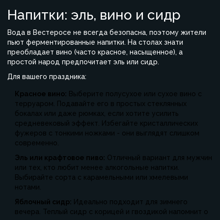
Напитки: эль, вино и сидр
Вода в Вестеросе не всегда безопасна, поэтому жители
пьют ферментированные напитки. На столах знати
преобладает вино (часто красное, насыщенное), а
простой народ предпочитает эль или сидр.
Для вашего праздника:
Красное вино:
Выберите полусухое или сухое вино с
терруаром. Подавайте его в простых стеклянных
бокалах или даже рюмках, если хотите усилить
средневековый эффект. Избегайте кристаллических
фужеров с тонкими ножками - они выглядят слишком
современно.
Эль или крафтовое пиво:
Отличный вариант для мужчин
или тех, кто любит менее алкогольные напитки.
Выбирайте сорта с карамельными или хмелевыми
нотами.
Яблочный сидр:
Идеально подходит для зимнего
вечера. Теплый сидр с корицей и гвоздикой напомнит о