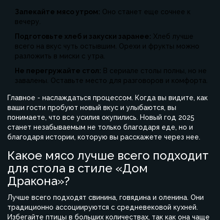
Запекайте мясо утром:
Оно станет еще сочнее к
вечеру.
Подготовьте хлеб и закуски заранее:
Хлеб лучше
всего на вкус чуть остывшим. Орехи и фрукты можно
разложить в миски с утра.
Не перегружайте стол:
В сериале столы полны, но не
завалены. Оставьте место для разговоров и комфорта.
Главное - наслаждаться процессом. Когда вы видите, как
ваши гости пробуют новый вкус и улыбаются, вы
понимаете, что все усилия окупились. Новый год 2025
станет незабываемым не только благодаря еде, но и
благодаря истории, которую вы расскажете через нее.
Какое мясо лучше всего подходит
для стола в стиле «Дом
Дракона»?
Лучше всего подходят свинина, говядина и оленина. Они
традиционно ассоциируются с средневековой кухней.
Избегайте птицы в больших количествах, так как она чаще