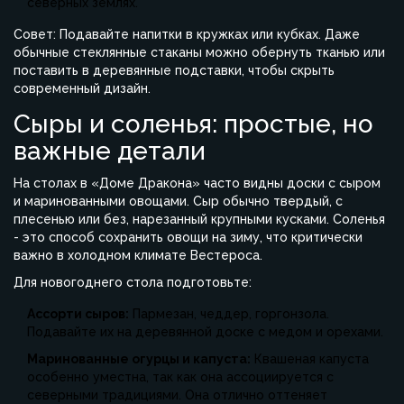
северных землях.
Совет: Подавайте напитки в кружках или кубках. Даже
обычные стеклянные стаканы можно обернуть тканью или
поставить в деревянные подставки, чтобы скрыть
современный дизайн.
Сыры и соленья: простые, но
важные детали
На столах в «Доме Дракона» часто видны доски с сыром
и маринованными овощами. Сыр обычно твердый, с
плесенью или без, нарезанный крупными кусками. Соленья
- это способ сохранить овощи на зиму, что критически
важно в холодном климате Вестероса.
Для новогоднего стола подготовьте:
Ассорти сыров:
Пармезан, чеддер, горгонзола.
Подавайте их на деревянной доске с медом и орехами.
Маринованные огурцы и капуста:
Квашеная капуста
особенно уместна, так как она ассоциируется с
северными традициями. Она отлично оттеняет