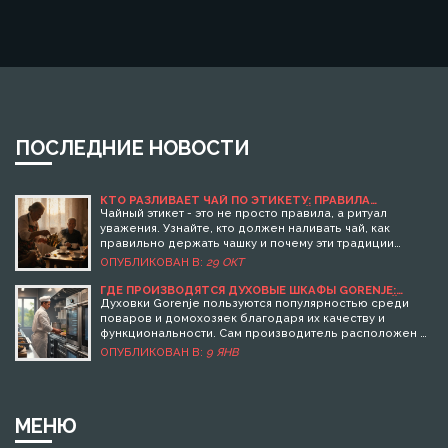
ПОСЛЕДНИЕ НОВОСТИ
КТО РАЗЛИВАЕТ ЧАЙ ПО ЭТИКЕТУ: ПРАВИЛА
СЕРВИРОВКИ И ТРАДИЦИИ ЗА ЧАЙНЫМ СТОЛОМ
Чайный этикет - это не просто правила, а ритуал
уважения. Узнайте, кто должен наливать чай, как
правильно держать чашку и почему эти традиции
важны даже сегодня.
ОПУБЛИКОВАН В:
29 ОКТ
ГДЕ ПРОИЗВОДЯТСЯ ДУХОВЫЕ ШКАФЫ GORENJE:
ИССЛЕДОВАНИЕ ПРОИЗВОДСТВА И ТЕХНОЛОГИЙ
Духовки Gorenje пользуются популярностью среди
поваров и домохозяек благодаря их качеству и
функциональности. Сам производитель расположен в
Словении и использует передовые технологии в
ОПУБЛИКОВАН В:
9 ЯНВ
производственном процессе. В статье рассмотрим,
где именно производятся духовки бренда, обсуждая
их системы качества, популярные модели на рынке и
особенности функционирования. Вы также узнаете
МЕНЮ
интересные факты о компании и советы по выбору и
уходу за духовками.