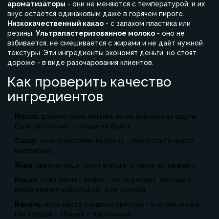
ароматизаторы
- они не меняются с температурой, и их
вкус остаётся одинаковым даже в горячем пироге.
Низкокачественный какао
- с запахом пластика или
резины.
Ультрапастеризованное молоко
- оно не
взбивается, не смешивается с жирами и не даёт нужной
текстуры. Эти ингредиенты экономят деньги, но стоят
дороже - в виде разочарования клиентов.
Как проверить качество
ингредиентов
Масло
: должно быть мягким, но не жирным на ощупь.
Если оно липнет - лучше не брать.
Сахар
: если кристаллы крупные - пропустите через
кофемолку.
Яйца
: свежие яйца тонут в воде, старые всплывают.
Какао
: если пахнет пылью - не подходит. Хорошее
какао пахнет шоколадом, а не землёй.
Ваниль
: если паста слишком светлая - это синтетика.
Настоящая - тёмная, с частичками.