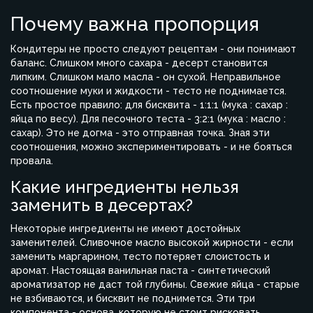
Почему важна пропорция
Кондитеры не просто следуют рецептам - они понимают
баланс. Слишком много сахара - десерт становится
липким. Слишком мало масла - он сухой. Неправильное
соотношение муки и жидкости - тесто не поднимается.
Есть простое правило: для бисквита - 1:1:1 (мука : сахар :
яйца по весу). Для песочного теста - 3:2:1 (мука : масло :
сахар). Это не догма - это отправная точка. Зная эти
соотношения, можно экспериментировать - и не бояться
провала.
Какие ингредиенты нельзя
заменить в десертах?
Некоторые ингредиенты не имеют достойных
заменителей. Сливочное масло высокой жирности - если
заменить маргарином, тесто потеряет слоистость и
аромат. Настоящая ванильная паста - синтетический
ароматизатор не даст той глубины. Свежие яйца - старые
не взбиваются, и бисквит не поднимется. Эти три
компонента - основа, которую не стоит рисковать.