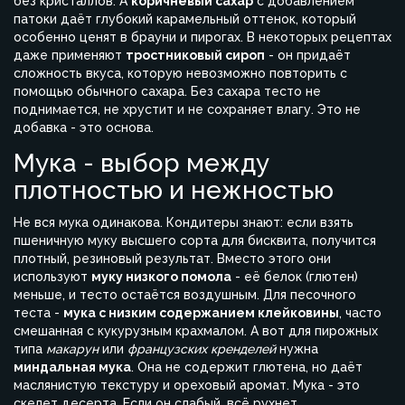
без кристаллов. А
коричневый сахар
с добавлением
патоки даёт глубокий карамельный оттенок, который
особенно ценят в брауни и пирогах. В некоторых рецептах
даже применяют
тростниковый сироп
- он придаёт
сложность вкуса, которую невозможно повторить с
помощью обычного сахара. Без сахара тесто не
поднимается, не хрустит и не сохраняет влагу. Это не
добавка - это основа.
Мука - выбор между
плотностью и нежностью
Не вся мука одинакова. Кондитеры знают: если взять
пшеничную муку высшего сорта для бисквита, получится
плотный, резиновый результат. Вместо этого они
используют
муку низкого помола
- её белок (глютен)
меньше, и тесто остаётся воздушным. Для песочного
теста -
мука с низким содержанием клейковины
, часто
смешанная с кукурузным крахмалом. А вот для пирожных
типа
макарун
или
французских кренделей
нужна
миндальная мука
. Она не содержит глютена, но даёт
маслянистую текстуру и ореховый аромат. Мука - это
скелет десерта. Если он слабый, всё рухнет.