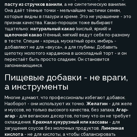
пасту из стручков ванили
, а не синтетическую ванилин.
Она даёт тёмные точки - мельчайшие частички семян,
которые видны в глазури и креме. Это не украшение - это
признак качества. Какао-порошок тоже выбирают
тщательно:
натуральный какао
(кислый, яркий) и
щелочной какао
(тёмный, мягкий) ведут себя по-разному
в тесте. Специи - корица, мускатный орех, имбирь -
добавляют не для «вкуса», а для глубины. Добавить
щепотку молотого кардамона в шоколадный торт - и он
перестаёт быть просто сладким. Он становится
запоминающимся.
Пищевые добавки - не враги,
а инструменты
Многие думают, что профессионалы избегают добавок.
Наоборот - они используют их точно.
Желатин
- для желе
и муссов, но только высокого качества, без запаха.
Агар-
агар
- для веганских десертов, потому что он не требует
охлаждения.
Крахмал кукурузный или кассавы
- для
загущения соусов без молочных продуктов.
Лимонная
кислота
- не для кислоты, а чтобы сбалансировать