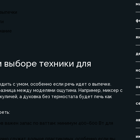
м
 выпечки
ф
ти
мание
я
д
и выборе техники для
н
дить с умом, особенно если речь идет о выпечке.
о
 разница между моделями ощутима. Например, миксер с
куличей, а духовка без термостата будет печь как
с
реть:
а
ов важен запас по ваттам: минимум 400–600 Вт для
и
ычно служат дольше пластиковых, особенно если вы