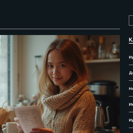
К
И
Д
Н
И
И