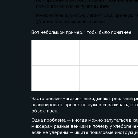
прямо домой или на пункт выдачи.
Многие площадки предлагают расширенную га
30 дней без объяснения причин.
Вот небольшой пример, чтобы было понятнее:
Магазин
Средняя цена миксера,
Ozon
3400
Wildberries
3200
Яндекс.Маркет
3350
Часто онлайн-магазины выкидывают реальный
р
анализировать проще: не нужно спрашивать, сто
объективен.
Одна проблема — иногда можно запутаться в ха
миксерам разные венчики и почему у хлебопечек
если не уверены — ищите пошаговые инструкции