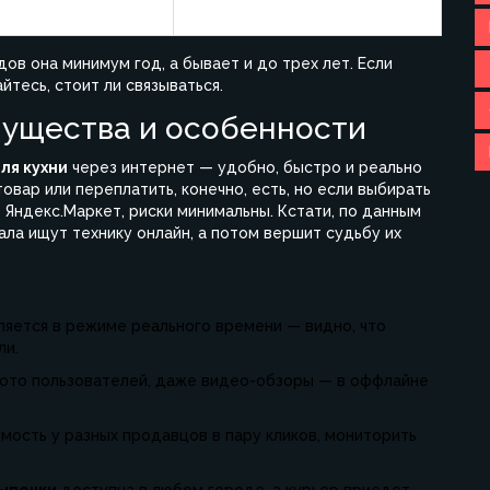
8 500
ов она минимум год, а бывает и до трех лет. Если
тесь, стоит ли связываться.
мущества и особенности
ля кухни
через интернет — удобно, быстро и реально
овар или переплатить, конечно, есть, но если выбирать
 Яндекс.Маркет, риски минимальны. Кстати, по данным
ала ищут технику онлайн, а потом вершит судьбу их
яется в режиме реального времени — видно, что
ли.
фото пользователей, даже видео-обзоры — в оффлайне
имость у разных продавцов в пару кликов, мониторить
выпечки
доступна в любом городе, а курьер приедет