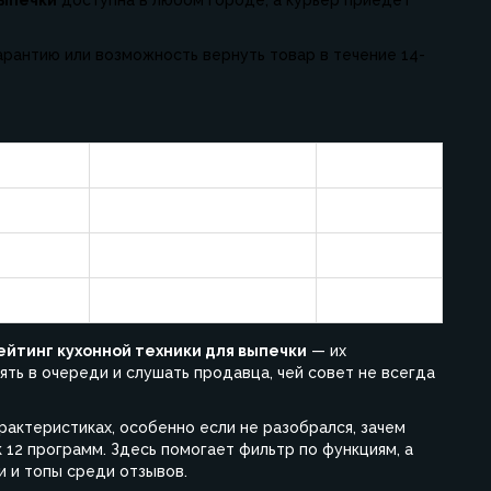
рантию или возможность вернуть товар в течение 14-
 руб.
Варианты доставки
Гарантия
Курьер, пункт выдачи
12 мес.
Пункт выдачи
12 мес.
Курьер, самовывоз
12 мес.
ейтинг кухонной техники для выпечки
— их
ять в очереди и слушать продавца, чей совет не всегда
рактеристиках, особенно если не разобрался, зачем
 12 программ. Здесь помогает фильтр по функциям, а
 и топы среди отзывов.