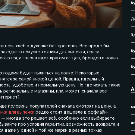
К
Д
З
ак печь хлеб в духовке без противня. Все вроде бы
К
 заходит о покупке техники для выпечки, сразу
егаются, а голова идет кругом от цен, брендов и новых
К
то годами будет пылиться на полке. Некоторые
нятся за самой низкой ценой. Правда, идеальный
ость, удобство и нормальную цену. Но где искать такие
А
 региональные магазины, или, может, сначала все
интернет?
ьше половины покупателей сначала смотрят на цену, а
м
ика для выпечки
редко стоит дешевле в оффлайн-
ь — иногда это решает всё, особенно если выбираете
а
абывайте про условия гарантии, возможность возврата и
 даже у одной и той же марки в разных точках