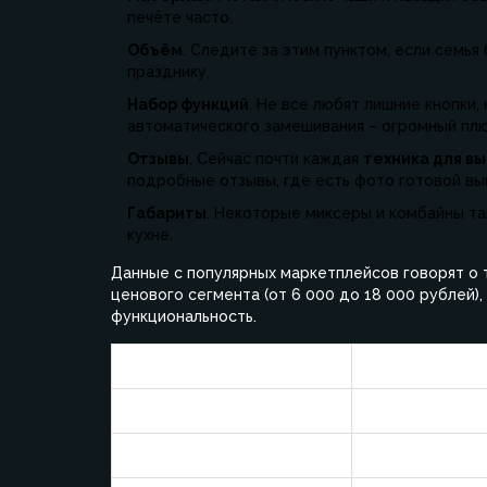
печёте часто.
Объём
. Следите за этим пунктом, если семья 
празднику.
Набор функций
. Не все любят лишние кнопки
автоматического замешивания – огромный плю
Отзывы
. Сейчас почти каждая
техника для в
подробные отзывы, где есть фото готовой вы
Габариты
. Некоторые миксеры и комбайны так
кухне.
Данные с популярных маркетплейсов говорят о 
ценового сегмента (от 6 000 до 18 000 рублей)
функциональность.
Тип техники
Средняя мощно
Миксер
300-500
Кухонный комбайн
500-1000