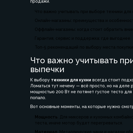
продажи.
Что важно учитывать при выборе техники для
Онлайн-магазины: преимущества и особеннос
Оффлайн-магазины: когда стоит обратить вни
Гарантия, сервис и поддержка: где выгоднее
Топ-5 рекомендаций по выбору места покупки
Что важно учитывать пр
выпечки
К выбору
техники для кухни
всегда стоит подхо
Ломаться тут нечему — всё просто, но на деле
мощностью 200 Вт не потянет густое тесто для 
попало.
Вот основные моменты, на которые нужно смот
Мощность
. Для миксеров и кухонных комбайн
теста, иначе мотор будет перегреваться.
Материал
. Металлические чаши и насадки об