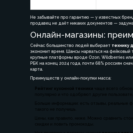
Хлебопечка
500-800
Не забывайте про гарантию — у известных бренд
продавец не даёт никаких документов — задумай
Онлайн-магазины: преи
Сейчас большинство людей выбирает
технику д
экономит время. Шансы нарваться на фейковый т
крупные платформы вроде Ozon, Wildberries или
РБК на конец 2024 года, почти 68% россиян снач
карта.
Преимуществ у онлайн-покупки масса:
Рейтинг кухонной техники
чаще всего обновл
популярно и что одобряют другие пользовате
Больше информации: есть отзывы, реальные 
такого не получишь.
Цены, как правило, ниже. Можно сравнить сто
скидки и ловить промокоды.
Нет привязки к региону: нужная
техника для 