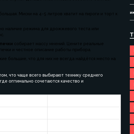
и
большая. Миски на 4–5 литров хватит на пироги и торт к
, но наличие режима для дрожжевого теста или
Т
с.
ыпечки
собирает массу мнений. Цените реальные
печки и честное описание работы прибора.
ие большие, что для них не всегда найдётся место на
том, что чаще всего выбирают технику среднего
, где оптимально сочетаются качество и
сть (Вт)
Средняя цена (руб.)
4 500
10 000