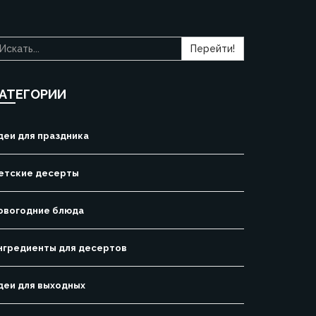
Перейти!
АТЕГОРИИ
деи для праздника
етские десерты
овогодние блюда
нгредиенты для десертов
деи для выходных