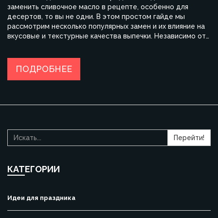
заменить сливочное масло в рецепте, особенно для
десертов, то вы не одни. В этом простом гайде мы
рассмотрим несколько популярных замен и их влияние на
вкусовые и текстурные качества выпечки. Независимо от
того, хотите ли вы сделать свое блюдо более здоровым
или просто избежать молочных продуктов, вам доступны
многочисленные альтернативы. Эти советы помогут вам
ПОДРОБНЕЕ
адаптировать ваш любимый десерт, не теряя в качестве и
вкусе.
Перейти!
КАТЕГОРИИ
Идеи для праздника