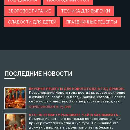
ГОД ДРАКОНА
НОВОГОДНИЙ СТОЛ
ЗДОРОВОЕ ПИТАНИЕ
ТЕХНИКА ДЛЯ ВЫПЕЧКИ
СЛАДОСТИ ДЛЯ ДЕТЕЙ
ПРАЗДНИЧНЫЕ РЕЦЕПТЫ
ПОСЛЕДНИЕ НОВОСТИ
ВКУСНЫЕ РЕЦЕПТЫ ДЛЯ НОВОГО ГОДА В ГОД ДРАКОНА
2025
Празднование Нового года всегда вызывает волнение
и ожидание, особенно в год Дракона, который несёт в
себе мощь и энергию. В статье рассказывается, как
встретить 2025 с яркими и вкусными блюдами, которые
ОПУБЛИКОВАН В:
25 ЯНВ
соответствуют символу года. Включены рецепты,
которые подчеркнут атмосферу праздника, от
КТО ПО ЭТИКЕТУ РАЗЛИВАЕТ ЧАЙ И КАК ВЫБРАТЬ
УГОЩЕНИЯ ДЛЯ ГОСТЕЙ
традиционных до современных блюд. Светлана,
Разливание чая — это не только вопрос этикета, но и
увлечённая кулинарией, делится своими советами и
пример гостеприимства и культуры. Понимание, кто
идеями, чтобы этот Новый год стал незабываемым.
должен выполнять эту роль помогает избежать