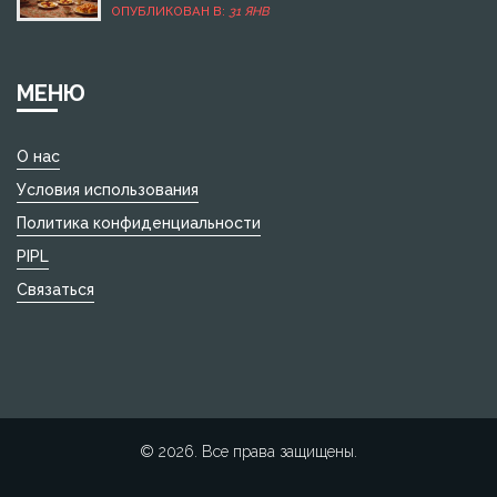
неловких моментов. Готовка вкусных угощений для
ОПУБЛИКОВАН В:
31 ЯНВ
выходных ещё более углубляет дружеские отношения.
В статье рассмотрены традиции и советы по
приготовлению чая и угощений для гостей.
МЕНЮ
О нас
Условия использования
Политика конфиденциальности
PIPL
Связаться
© 2026. Все права защищены.