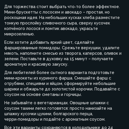
Для торжества стоит выбрать что‑то более эффектное.
Мини‑брускетты с лососем и авокадо – простая, но
роскошная идея. На небольших кусках хлеба разместите
тонкую прослойку сливочного сыра, сверху кусочек
копчёного лосося и ломтик авокадо, украсьте
микрозеленью.
Если хотите добавить яркий цвет, сделайте
фаршированные помидоры. Срежьте верхушки, удалите
мякоть, наполните смесью из творога, каперсов, оливок и
зелени. Поставьте в духовку на 15 минут – получаете
ароматную и красивую закуску.
Для любителей более сытного варианта подготовьте
мини‑крокеты из куриного фарша. Смешайте фарш с
отрубями, специями и яйцом, сформируйте небольшие
шарики и обжарьте до золотистой корочки. Подавайте с
соусом на основе сметаны и горчицы.
Не забывайте о вегетарианцах. Овощные шпажки с
соусом тахини легко готовятся: просто нанизайте на
шпажку кусочки цукини, болгарского перца,
черри‑помидоры и подайте с ароматным соусом.
Все эти варианты сохраняются в холодильнике до 24