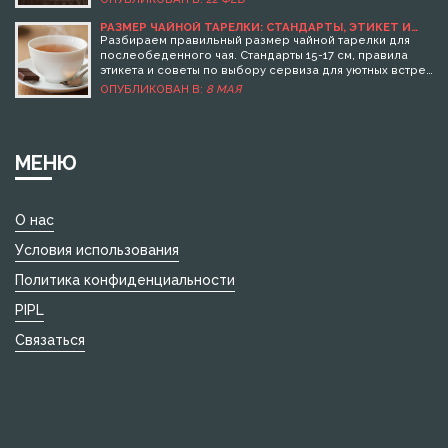
добавят уютную атмосферу встрече. Простые советы
помогут сделать чайное застолье запоминающимся.
РАЗМЕР ЧАЙНОЙ ТАРЕЛКИ: СТАНДАРТЫ, ЭТИКЕТ И
КАК ВЫБРАТЬ ИДЕАЛЬНУЮ ДЛЯ ПОСЛЕОБЕДЕННОГО
Разбираем правильный размер чайной тарелки для
ЧАЯ
послеобеденного чая. Стандарты 15-17 см, правила
этикета и советы по выбору сервиза для уютных встреч
с гостями.
ОПУБЛИКОВАН В:
8 МАЯ
МЕНЮ
О нас
Условия использования
Политика конфиденциальности
PIPL
Связаться