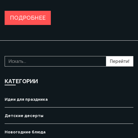
решения. Вы узнаете, как сделать обед в офисе
интереснее и даже полезнее. Несколько советов помогут
избежать типичных ошибок при выборе еды для
ПОДРОБНЕЕ
коллектива.
Перейти!
КАТЕГОРИИ
Идеи для праздника
Детские десерты
Новогодние блюда