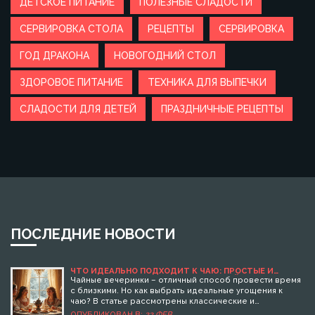
ДЕТСКОЕ ПИТАНИЕ
ПОЛЕЗНЫЕ СЛАДОСТИ
СЕРВИРОВКА СТОЛА
РЕЦЕПТЫ
СЕРВИРОВКА
ГОД ДРАКОНА
НОВОГОДНИЙ СТОЛ
ЗДОРОВОЕ ПИТАНИЕ
ТЕХНИКА ДЛЯ ВЫПЕЧКИ
СЛАДОСТИ ДЛЯ ДЕТЕЙ
ПРАЗДНИЧНЫЕ РЕЦЕПТЫ
ПОСЛЕДНИЕ НОВОСТИ
ЧТО ИДЕАЛЬНО ПОДХОДИТ К ЧАЮ: ПРОСТЫЕ И
ВКУСНЫЕ ИДЕИ ДЛЯ УГОЩЕНИЯ ГОСТЕЙ
Чайные вечеринки – отличный способ провести время
с близкими. Но как выбрать идеальные угощения к
чаю? В статье рассмотрены классические и
оригинальные идеи, которые порадуют ваших гостей и
ОПУБЛИКОВАН В:
22 ФЕВ