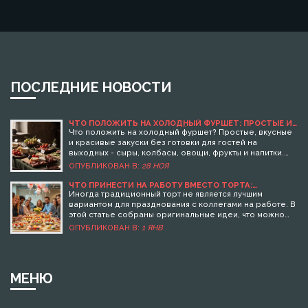
ПОСЛЕДНИЕ НОВОСТИ
ЧТО ПОЛОЖИТЬ НА ХОЛОДНЫЙ ФУРШЕТ: ПРОСТЫЕ И
ВКУСНЫЕ ИДЕИ ДЛЯ ГОСТЕЙ
Что положить на холодный фуршет? Простые, вкусные
и красивые закуски без готовки для гостей на
выходных - сыры, колбасы, овощи, фрукты и напитки.
Идеи для уютного вечера без стресса.
ОПУБЛИКОВАН В:
28 НОЯ
ЧТО ПРИНЕСТИ НА РАБОТУ ВМЕСТО ТОРТА:
ОРИГИНАЛЬНЫЕ И ВКУСНЫЕ ИДЕИ
Иногда традиционный торт не является лучшим
вариантом для празднования с коллегами на работе. В
этой статье собраны оригинальные идеи, что можно
принести на работу вместо торта. Рассмотрены как
ОПУБЛИКОВАН В:
1 ЯНВ
легкие закуски, так и необычные десерты, которые
можно легко подготовить и поделиться с коллегами.
Эти идеи помогут сделать рабочий праздник
незабываемым и приятным для всех участников.
МЕНЮ