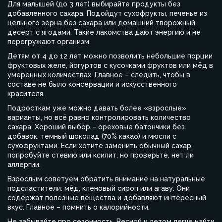
Для малышей (до 3 лет) выбирайте продукты без
добавленного сахара. Подойдут сухофрукты, печенье из
цельного зерна без сахара или домашний творожный
десерт с ягодами. Такие лакомства дают энергию и не
перегружают организм.
Детям от 4 до 12 лет можно позволить небольшие порции
фруктовых желе, йогуртов с кусочками фруктов или мёд в
умеренных количествах. Главное – следить, чтобы в
составе не было консервации и искусственного
красителя.
Подросткам уже можно давать более «взрослые»
варианты, но всё равно контролировать количество
сахара. Хороший выбор – ореховые батончики без
добавок, темный шоколад (70% какао) и мюсли с
сухофруктами. Если хотите заменить обычный сахар,
попробуйте стевию или ксилит, но проверьте, нет ли
аллергии.
Взрослым советуем обратить внимание на натуральные
подсластители: мёд, кленовый сироп или агаву. Они
содержат полезные вещества и добавляют интересный
вкус. Главное – помнить о калорийности.
Не забывайте про сезонность. Весной и летом легче найти