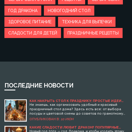
ГОД ДРАКОНА
НОВОГОДНИЙ СТОЛ
ЗДОРОВОЕ ПИТАНИЕ
ТЕХНИКА ДЛЯ ВЫПЕЧКИ
СЛАДОСТИ ДЛЯ ДЕТЕЙ
ПРАЗДНИЧНЫЕ РЕЦЕПТЫ
ПОСЛЕДНИЕ НОВОСТИ
КАК НАКРЫТЬ СТОЛ К ПРАЗДНИКУ: ПРОСТЫЕ ИДЕИ
ДЛЯ ЭФФЕКТНОГО УГОЩЕНИЯ
Не знаешь, как организовать удобный и красивый
праздничный стол дома? Здесь есть все: от выбора
посуды и цветовой схемы до советов по грамотному
меню, чтобы всем гостям было вкусно и удобно.
ОПУБЛИКОВАН В:
10 ИЮН
Узнаешь, как заранее рассчитать порции, подать
блюда так, чтобы каждый захотел попробовать, и не
КАКИЕ СЛАДОСТИ ЛЮБИТ ДРАКОН? ПОПУЛЯРНЫЕ
БЛЮДА НА НОВЫЙ ГОД 2025
устать весь день накануне. Всё просто и понятно,
Новый год 2025 — год Дракона, и чтобы угодить этому