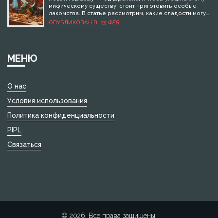
даже если опыта совсем мало.
мифическому существу, стоит приготовить особые
лакомства. В статье рассмотрим, какие сладости могут
стать изюминкой вашего новогоднего стола и как
ОПУБЛИКОВАН В:
25 ФЕВ
сделать их любимым угощением дракона. Такие блюда
не только порадуют гостей, но и принесут удачу в
новом году. Ориентируйтесь на сочетание традиций и
новинок, чтобы создать праздничную атмосферу.
МЕНЮ
О нас
Условия использования
Политика конфиденциальности
PIPL
Связаться
© 2026. Все права защищены.