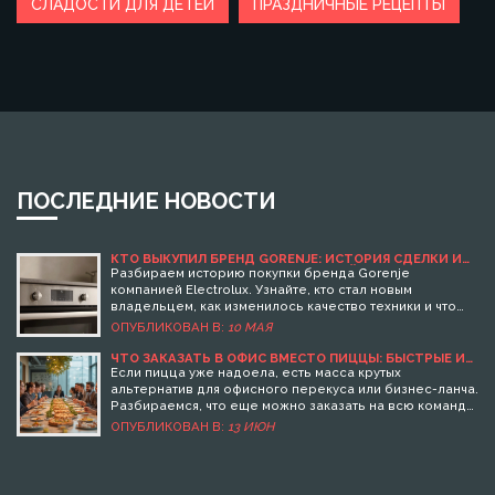
СЛАДОСТИ ДЛЯ ДЕТЕЙ
ПРАЗДНИЧНЫЕ РЕЦЕПТЫ
ПОСЛЕДНИЕ НОВОСТИ
КТО ВЫКУПИЛ БРЕНД GORENJE: ИСТОРИЯ СДЕЛКИ И
ЧТО ЭТО ЗНАЧИТ ДЛЯ ПОКУПАТЕЛЕЙ
Разбираем историю покупки бренда Gorenje
компанией Electrolux. Узнайте, кто стал новым
владельцем, как изменилось качество техники и что
это значит для покупателей в 2026 году.
ОПУБЛИКОВАН В:
10 МАЯ
ЧТО ЗАКАЗАТЬ В ОФИС ВМЕСТО ПИЦЦЫ: БЫСТРЫЕ И
ВКУСНЫЕ ИДЕИ
Если пицца уже надоела, есть масса крутых
альтернатив для офисного перекуса или бизнес-ланча.
Разбираемся, что еще можно заказать на всю команду,
чтобы всем понравилось, было сытно и удобно. В
ОПУБЛИКОВАН В:
13 ИЮН
статье реальные примеры, лайфхаки для разного
бюджета и непривычные решения. Вы узнаете, как
сделать обед в офисе интереснее и даже полезнее.
Несколько советов помогут избежать типичных ошибок