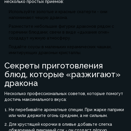
несколько простых приёмов:
Используйте золотые и красные скатерти - они
напоминают чешую дракона.
Разместите небольшие фигурки драконов рядом с
горячими блюдами; свечи в виде «дыхания огня»
создадут нужную атмосферу.
Подайте соусы в маленьких керамических чашках,
имитирующих драконьи кристаллы.
Секреты приготовления
блюд, которые «разжигают»
дракона
Несколько профессиональных советов, которые помогут
достичь максимального вкуса:
Не перебивайте ароматные специи. При жарке паприки
или чили держите огонь средним, а не сильным.
Для хрустящей корочки в оливье добавьте слегка
обжаренный лимонный сок - он создаст лёгкую