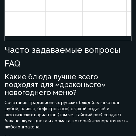
лимонграсс
пряностями
«
Запекание до
Го
Шоколадный
Тёмный
жидкой
«
фондан
шоколад
серединки
д
Часто задаваемые вопросы
FAQ
Какие блюда лучше всего
подходят для «драконьего»
новогоднего меню?
Сочетание традиционных русских блюд (сельдка под
шубой, оливье, бефстроганов) с яркой подачей и
экзотических вариантов (том ям, тайский рис) создаёт
баланс вкуса, цвета и аромата, который «завораживает»
любого дракона.