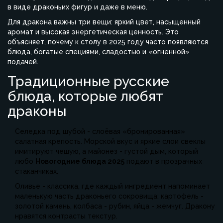
в виде драконьих фигур и даже в меню.
Для дракона важны три вещи: яркий цвет, насыщенный
аромат и высокая энергетическая ценность. Это
объясняет, почему к столу в 2025 году часто появляются
блюда, богатые специями, сладостью и «огненной»
подачей.
Традиционные русские
блюда, которые любят
драконы
Селедка под шубой
- слоёвая «бронированная»
салатная крепость. Морской вкус и яркие слои свеклы
имитируют чешую, а майонез - густой дым, который
любо
Новогодние блюда 2025
подают в прозрачных
стаканчиках.
Оливье
- классика, где каждый ингредиент напоминает
маленькую часть драконьего сокровища: картофель -
золотой камень, колбаса - рубин, яйца - жемчуг. Дракону
нравятся контрасты текстур.