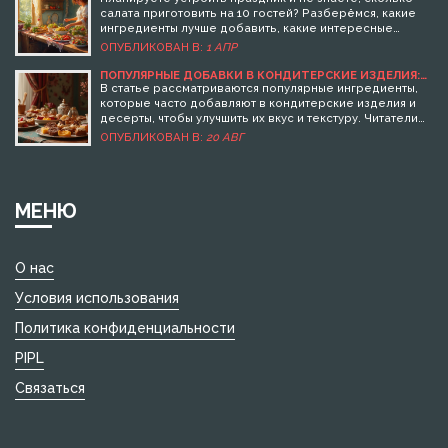
салата приготовить на 10 гостей? Разберёмся, какие
ингредиенты лучше добавить, какие интересные
варианты подходят для застолья и на что стоит
ОПУБЛИКОВАН В:
1 АПР
обратить внимание, чтобы всё прошло идеально.
Поделюсь практическими советами, которые помогут
ПОПУЛЯРНЫЕ ДОБАВКИ В КОНДИТЕРСКИЕ ИЗДЕЛИЯ:
СЕКРЕТЫ ВЫБОРА ИНГРЕДИЕНТОВ
избежать лишних хлопот и обеспечат всех вкусной
В статье рассматриваются популярные ингредиенты,
едой.
которые часто добавляют в кондитерские изделия и
десерты, чтобы улучшить их вкус и текстуру. Читатели
узнают о таких добавках, как ваниль, какао, орехи и
ОПУБЛИКОВАН В:
20 АВГ
фруктовые кусочки, которые могут сделать десерты
более интересными и ароматными. Рекомендации по
выбору качественных ингредиентов помогут избежать
типичных ошибок. Также даны советы, как хранить и
МЕНЮ
сочетать эти добавки для достижения наилучшего
результата.
О нас
Условия использования
Политика конфиденциальности
PIPL
Связаться