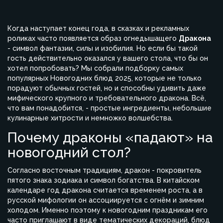
Когда наступает конец года, в сказках и рекламных
роликах часто появляется образ огнедышащего
Дракона
- символ фантазии, силы и изобилия. Но если бы такой
гость действительно оказался у вашего стола, что бы он
хотел попробовать? Мы собрали подборку самых
популярных
Новогодних блюд 2025
, которые не только
порадуют обычных гостей, но и способны удивить даже
мифического
крупного и требовательного дракона
. Всё,
что вам понадобится, - простые ингредиенты, небольшие
кулинарные хитрости и немножко волшебства.
Почему драконы «падают» на
новогодний стол?
Согласно восточным традициям, дракон - покровитель
пятого знака зодиака и символ богатства. В китайском
календаре год дракона считается временем роста, а в
русской мифологии он ассоциируется с огнём и зимним
холодом. Именно поэтому к новогодним праздникам его
часто приглашают в виде тематических декораций, блюд