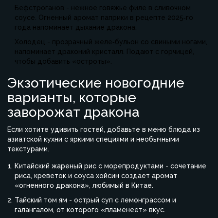
Бефстроганов
- нежное говяжье филе в сливочном
соусе. Огненный аромат паприки в рецепте 2025‑го
года напоминает дыхание дракона.
Холодец
- прозрачный желе‑бульон со свиными ногами,
напоминает драконий кристалл. Подают с горчицей,
чтобы добавить «остроты».
Экзотические новогодние
варианты, которые
заворожат дракона
Если хотите удивить гостей, добавьте в меню блюда из
азиатской кухни с яркими специями и необычными
текстурами.
Китайский жареный рис с морепродуктами
- сочетание
риса, креветок и соуса хойсин создает аромат
«огненного дракона», любимый в Китае.
Тайский том ям
- острый суп с лемонграссом и
галангалом, от которого «пламенеет» вкус.