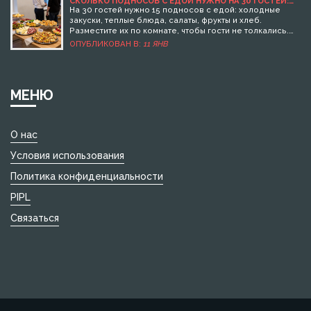
СКОЛЬКО ПОДНОСОВ С ЕДОЙ НУЖНО НА 30 ГОСТЕЙ:
ПРАКТИЧЕСКОЕ РУКОВОДСТВО
На 30 гостей нужно 15 подносов с едой: холодные
закуски, теплые блюда, салаты, фрукты и хлеб.
Разместите их по комнате, чтобы гости не толкались.
Главное - удобство, а не количество.
ОПУБЛИКОВАН В:
11 ЯНВ
МЕНЮ
О нас
Условия использования
Политика конфиденциальности
PIPL
Связаться