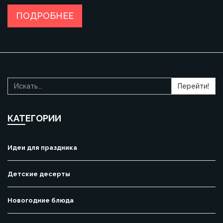
гостей. Узнайте, как простой декор может стать началом
волшебного вечера. Сделайте вечер незабываемым с
ПОДРОБНЕЕ
помощью подбора блюд, которые создадут атмосферу
уюта и праздника.
Перейти!
КАТЕГОРИИ
Идеи для праздника
Детские десерты
Новогодние блюда