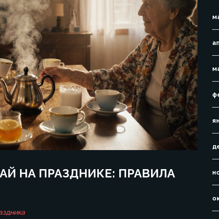
м
а
м
ф
я
д
АЙ НА ПРАЗДНИКЕ: ПРАВИЛА
н
о
аздника