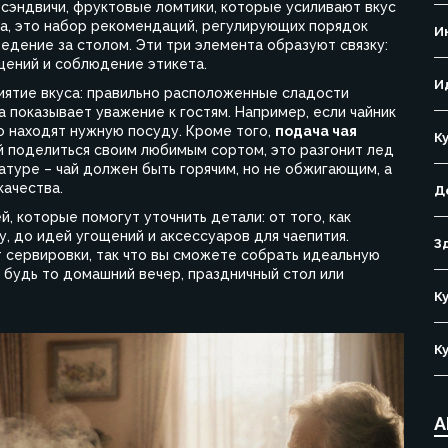
, сэндвичи, фруктовые ломтики, которые усиливают вкус
та
,
это набор рекомендаций, регулирующих порядок
И
ведение за столом
. Эти три элемента образуют связку:
щений и соблюдение этикета.
И
иятие вкуса: правильно расположенные сладости
 показывает уважение к гостям. Например, если чайник
гко находят нужную посуду. Кроме того,
подача чая
К
й поделиться своим любимым сортом, это разгонит лед
туре – чай должен быть горячим, но не обжигающим, а
качества.
Д
 которые помогут уточнить детали: от того, как
у, до идей угощений и аксессуаров для чаепития.
З
 сервировки, так что вы сможете собрать идеальную
 будь то домашний вечер, праздничный стол или
К
К
А