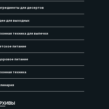
нгредиенты для десертов
деи для выходных
ухонная техника для выпечки
етское питание
доровое питание
ухонная техника
улинария
РХИВЫ