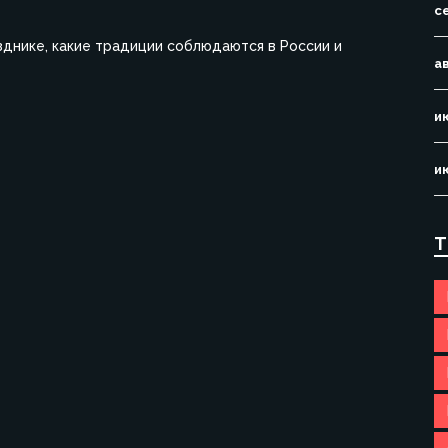
с
зднике, какие традиции соблюдаются в России и
а
и
и
Т