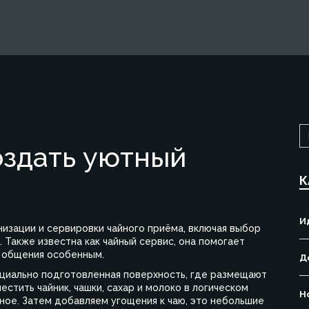
создать уютный
К
И
низации и сервировки чайного приёма, включая выбор
. Также известна как
чайный сервис
, она помогает
 общения особенным.
Д
ециально подготовленная поверхность, где размещают
естить чайник, чашки, сахар и молоко в логическом
Н
жное. Затем добавляем
угощения к чаю
,
это небольшие