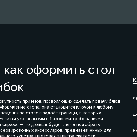
 как оформить стол
К
ибок
И
окупность приемов, позволяющих сделать подачу блюд
оформление стола
, она становится ключом к любому
оведения за столом
задаёт границы, в которых
Д
 Если вы уже знакомы с базовыми требованиями —
ие справа, — то дальше будет легче подобрать
 сервировочных аксессуаров, предназначенных для
Н
льного чувства: цветовая палитра скатерти,