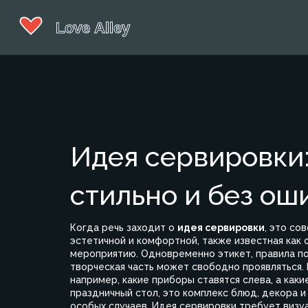
Идея сервировки:
стильно и без ош
Когда речь заходит о
идея сервировки
,
это сов
эстетичной и комфортной
, также известная как
мероприятию.
Одновременно
этикет
,
правила п
творческая часть может свободно проявляться.
например, какие приборы ставятся слева, а как
праздничный стол
,
это комплекс блюд, декора и
особых случаев
. Идея сервировки требует визуа