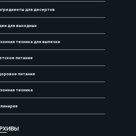
нгредиенты для десертов
деи для выходных
ухонная техника для выпечки
етское питание
доровое питание
ухонная техника
улинария
РХИВЫ