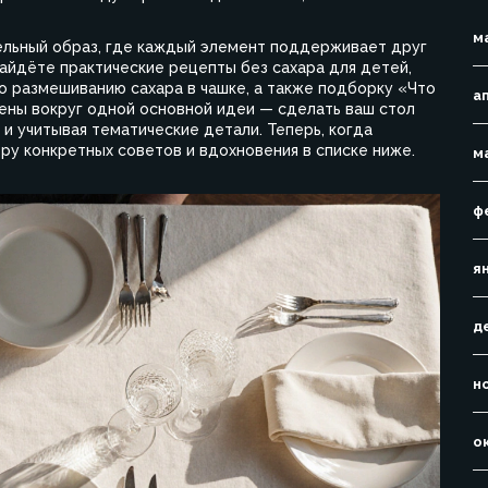
м
ельный образ, где каждый элемент поддерживает друг
найдёте практические рецепты без сахара для детей,
по размешиванию сахара в чашке, а также подборку «Что
а
оены вокруг одной основной идеи — сделать ваш стол
и учитывая тематические детали. Теперь, когда
ру конкретных советов и вдохновения в списке ниже.
м
ф
я
д
н
о