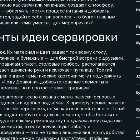
акие как свечи или мини‑ваза, создают атмосферу.
И
 — облегчить гостям процесс питания и добавить
стол, задайте себе три вопроса: что будет главным
диции или темы уместны для мероприятия?
И
нты идеи сервировки
К
ок
. Их материал и цвет задают тон всему столу.
жинов, а бумажные — для быстрой встречи с друзьями.
Д
 правилам
этикет
, столовые приборы располагаются
ощает движение руки и исключает путаницу.
Третий
урки и даже тематические карточки могут подчеркнуть
З
 к «Году Дракона», добавьте красные элементы и
 красивы, но и соответствуют традиции.
К
рвировки тесно связана с меню: закуски, основные
делены и удобно подъёмны. К примеру, лёгкие закуски
 гостям перекусить, не мешая основной трапезе. Пятый
К
или водка требуют отдельного места, чтобы бокалы не
ледуете нашему руководству по
правильному накрытию
оих местах, а гости почувствуют заботу и
А
сервировки — это не только внешний вид, но и удобство:
транство между тарелками достаточно, чтобы не