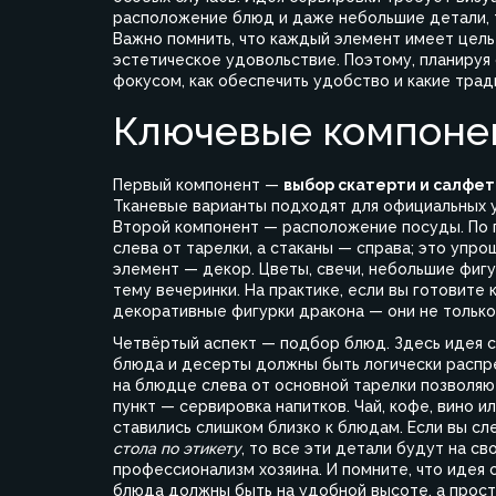
расположение блюд и даже небольшие детали, т
Важно помнить, что каждый элемент имеет цель
эстетическое удовольствие. Поэтому, планируя 
фокусом, как обеспечить удобство и какие тра
Ключевые компоне
Первый компонент —
выбор скатерти и салфет
Тканевые варианты подходят для официальных у
Второй компонент — расположение посуды. По
слева от тарелки, а стаканы — справа; это упр
элемент — декор. Цветы, свечи, небольшие фиг
тему вечеринки. На практике, если вы готовите
декоративные фигурки дракона — они не только
Четвёртый аспект — подбор блюд. Здесь идея се
блюда и десерты должны быть логически распре
на блюдце слева от основной тарелки позволяют
пункт — сервировка напитков. Чай, кофе, вино 
ставились слишком близко к блюдам. Если вы с
стола по этикету
, то все эти детали будут на св
профессионализм хозяина. И помните, что идея 
блюда должны быть на удобной высоте, а прос