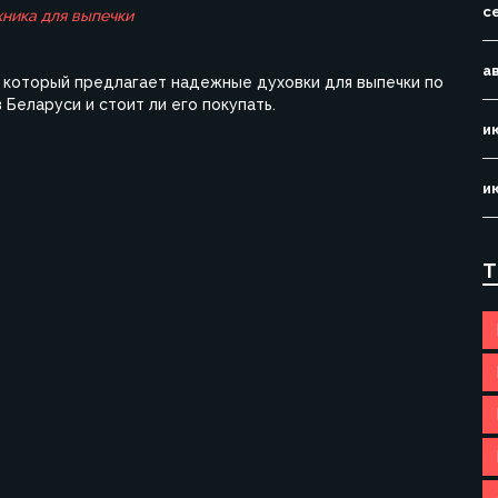
с
хника для выпечки
а
и, который предлагает надежные духовки для выпечки по
 Беларуси и стоит ли его покупать.
и
и
Т