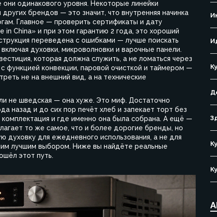
се они одинакового уровня. Некоторые линейки
 других брендов — это значит, что внутренняя начинка
И
огам. Главное — проверить сертификаты и дату
 in China» и при этом гарантию 2 года, это хороший
инструкция переведена с ошибками — лучше поискать
И
,
включая духовки, микроволновки и варочные панели
.
нвестиция, которая должна служить, а не ломаться через
К
 с функцией конвекции, паровой очисткой и таймером —
треть не на внешний вид, а на технические
Д
ли не шведская — она хуже. Это миф. Достаточно
ода назад и до сих пор печёт хлеб и запекает торт без
З
ё комплектация и где именно она была собрана. А ещё —
длагает то же самое, что и более дорогие бренды, но
ую духовку для ежедневного использования, а не для
К
ашим лучшим выбором. Ниже вы найдёте реальные
ошёл этот путь.
К
А