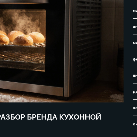
м
а
м
ф
я
д
н
 РАЗБОР БРЕНДА КУХОННОЙ
о