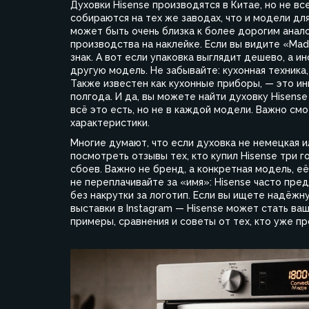
Духовки Hisense производятся в Китае, но не в
собираются на тех же заводах, что и модели для
может быть очень близка к более дорогим анал
производства на наклейке. Если вы видите «Made
знак. А вот если упаковка выглядит дешево, а 
другую модель. Не забывайте:
кухонная техника
Также известен как
кухонные приборы
, — это и
полгода.
И да, вы можете найти духовку Hisense
всё это есть, но не в каждой модели. Важно смо
характеристики.
Многие думают, что если духовка не немецкая и
посмотреть отзывы тех, кто купил Hisense три г
сбоев. Важно не бренд, а конкретная модель, е
не переплачивайте за «имя»: Hisense часто пре
без накрутки за логотип. Если вы ищете надёжн
выставки в Instagram — Hisense может стать в
примеры, сравнения и советы от тех, кто уже пр