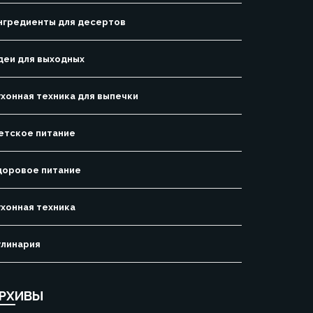
нгредиенты для десертов
деи для выходных
ухонная техника для выпечки
етское питание
доровое питание
ухонная техника
улинария
РХИВЫ