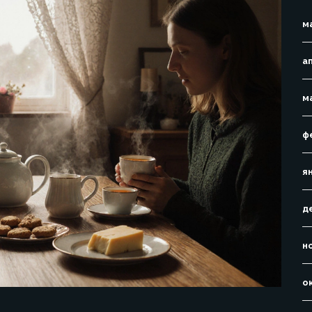
м
а
м
ф
я
д
н
о