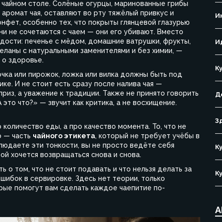
 чайном столе. Солёные огурцы, маринованные грибы
аромат чая, оставляют во рту тяжёлый привкус и
И
онфет
,
особенно тех, что покрыты глянцевой глазурью
Они не сочетаются с чаем — они его убивают. Вместо
адости: печенье с мёдом, домашние ватрушки, фрукты,
И
деланы с натуральными заменителями и без химии
, —
 о здоровье.
К
очка или пирожок, ложка или вилка должны быть под
ике. И не стоит есть сразу после налива чая —
приз, а уважение к традиции. Также не принято говорить
Д
«А это что?» — звучит как критика, а не восхищение.
З
о количество еды, а про качество момента. То, что не
то — часть
чайного этикета
, который не требует учёбы в
блюдаете эти тонкости, вы не просто ведёте себя
К
ой хочется возвращаться снова и снова.
ь о том, что не стоит подавать и что нельзя делать за
К
шибок в сервировке. Здесь нет теории, только
рые помогут вам сделать каждое чаепитие по-
А