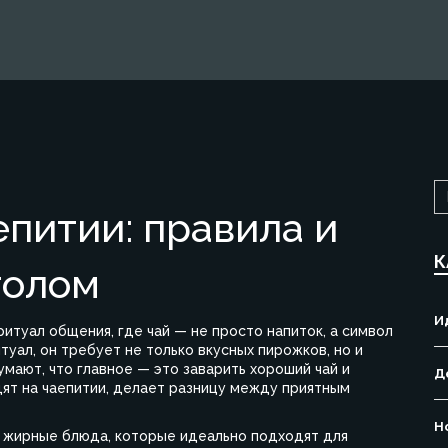
епитии: правила и
К
толом
И
итуал общения, где чай — не просто напиток, а символ
итуал
, он требует не только вкусных пирожков, но и
умают, что главное — это заварить хороший чай и
Д
ят на чаепитии, делает разницу между приятным
Н
и жирные блюда, которые идеально подходят для