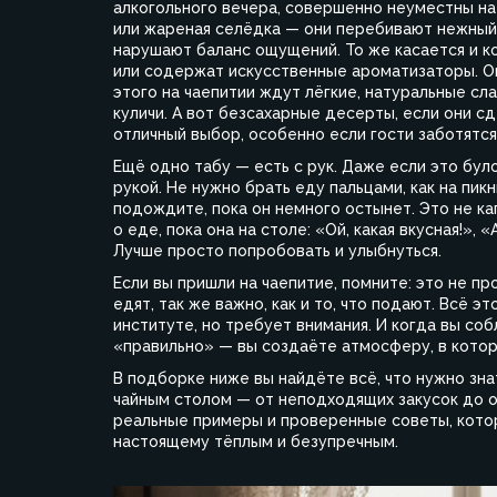
алкогольного вечера
, совершенно неуместны на
или жареная селёдка — они перебивают нежный 
нарушают баланс ощущений. То же касается и
к
или содержат искусственные ароматизаторы
. 
этого на чаепитии ждут лёгкие, натуральные сл
куличи. А вот
безсахарные десерты
,
если они с
отличный выбор, особенно если гости заботятся
Ещё одно табу — есть с рук. Даже если это бул
рукой. Не нужно брать еду пальцами, как на пикн
подождите, пока он немного остынет. Это не ка
о еде, пока она на столе: «Ой, какая вкусная!», 
Лучше просто попробовать и улыбнуться.
Если вы пришли на чаепитие, помните: это не пр
едят, так же важно, как и то, что подают. Всё э
институте, но требует внимания. И когда вы со
«правильно» — вы создаёте атмосферу, в котор
В подборке ниже вы найдёте всё, что нужно знат
чайным столом — от неподходящих закусок до о
реальные примеры и проверенные советы, кото
настоящему тёплым и безупречным.