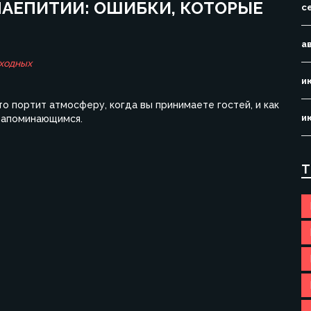
 ЧАЕПИТИИ: ОШИБКИ, КОТОРЫЕ
с
а
ходных
и
что портит атмосферу, когда вы принимаете гостей, и как
и
запоминающимся.
Т