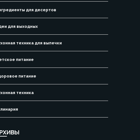
нгредиенты для десертов
деи для выходных
ухонная техника для выпечки
етское питание
доровое питание
ухонная техника
улинария
РХИВЫ