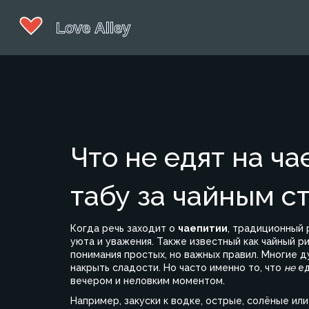
Что не едят на ча
табу за чайным с
Когда речь заходит о
чаепитии
,
традиционный р
уюта и уважения
. Также известный как
чайный р
понимания простых, но важных правил
. Многие д
накрыть сладости. Но часто именно то, что
не
ед
вечером и неловким моментом.
Например,
закуски к водке
,
острые, солёные ил