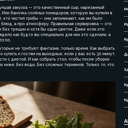
учшая закуска — это качественный сыр, нарезанный
И
. Или баночка солёных помидоров, которую вы купили в
т, кто чистил грибы — они запоминают, как им было
о блюд, а про атмосферу
. Правильная сервировка — это
И
ки без трещин и хотя бы один цветок. Даже если это
ядело как будто вы специально для них это сделали, а
К
20:00.
оторые не требуют фантазии, только время. Как выбрать
то купить к гостям на выходные, если у вас есть 30 минут.
Д
сти с диетой. И как собрать стол, чтобы после уборки
ях ниже. Без воды. Без сложных терминов. Только то, что
З
К
К
А