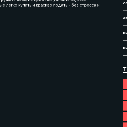
с
е легко купить и красиво подать - без стресса и
а
и
и
Т