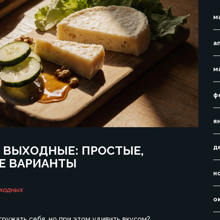
м
а
м
ф
я
А ВЫХОДНЫЕ: ПРОСТЫЕ,
д
Е ВАРИАНТЫ
н
ходных
о
гружать себя, но при этом удивить вкусом?