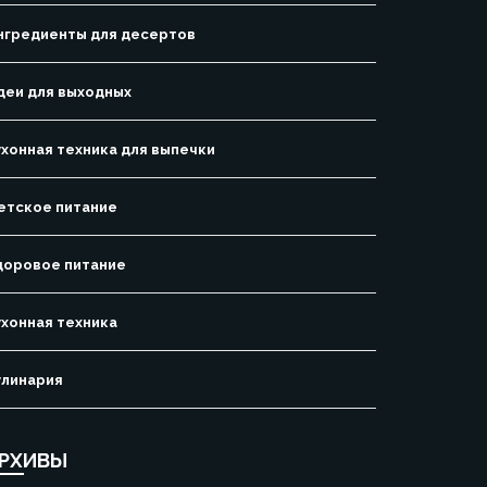
нгредиенты для десертов
деи для выходных
ухонная техника для выпечки
етское питание
доровое питание
ухонная техника
улинария
РХИВЫ