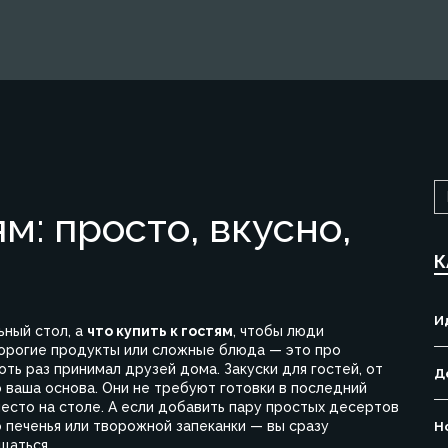
ям: просто, вкусно,
К
И
ьный стол, а
что купить к гостям
,
чтобы люди
дорогие продукты или сложные блюда — это про
хоть раз принимал друзей дома.
Закуски для гостей
,
от
Д
 ваша основа. Они не требуют готовки в последний
место на столе. А если добавить пару простых десертов
печенья или творожной запеканки
— вы сразу
Н
щаться.