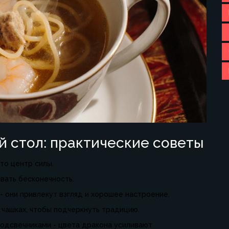
й стол: практические советы
то центр силы.
вать бесконечность.
- они привлекут взгляд и хорошее настроение.
 чашках, чтобы подчеркнуть традицию.
подсвечниками - цвета дракона усиливают