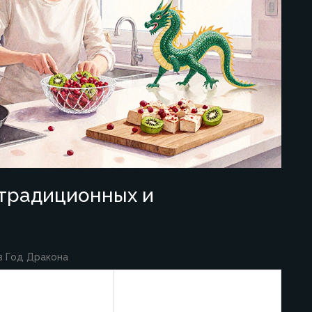
 традиционных и
в Год Дракона
временный
Польза
риант