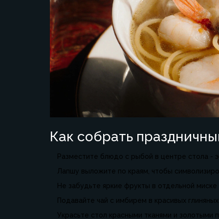
Как собрать праздничны
Разместите блюдо с рыбой в центре стола - э
Лапшу выложите по краям, чтобы символизиро
Не забудьте яркие фрукты в отдельной миске 
Подавайте чай с имбирем в красивых глиняных
Украсьте стол красными тканями и золотыми 