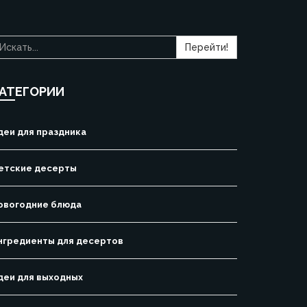
Перейти!
АТЕГОРИИ
деи для праздника
етские десерты
овогодние блюда
нгредиенты для десертов
деи для выходных