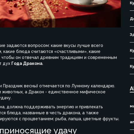
К
Д
З
гие задаются вопросом: какие вкусы лучше всего
К
, какие блюда считаются «счастливыми», какие
л, чтобы он отвечал древним традициям и современным
т дух
Года Дракона
.
К
и Праздник весны) отмечается по
Лунному календарю
.
А
 животных, а Дракон - единственное мифическое
удачу.
м
она, должна поддерживать энергию и привлекать
ся блюда, названные в честь дракона, а также
ируются с процветанием: рыба, лапша, цветные фрукты.
а
 приносящие удачу