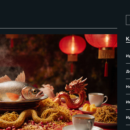
К
И
Д
Н
И
И