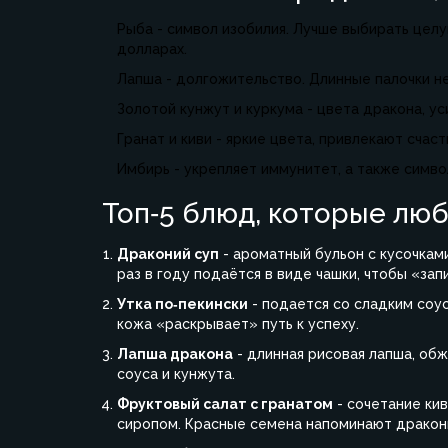
Рыба - символ изобилия. Лучше выбирать цел
долларах.
Лапша - долгожительство. Длинные палочки не
Золотой кунжут и куркума - цвета дракона, у
Гранат и киви - яркие цвета, привлекают счаст
Имбирь - укрепляет иммунитет, а также симв
Топ‑5 блюд, которые люб
Драконий суп
- ароматный бульон с кусочкам
раз в году подаётся в виде чашки, чтобы «зап
Утка по‑пекински
- подается со сладким соус
кожа «раскрывает» путь к успеху.
Лапша дракона
- длинная рисовая лапша, обж
соуса и кунжута.
Фруктовый салат с гранатом
- сочетание кив
сиропом. Красные семена напоминают дракон