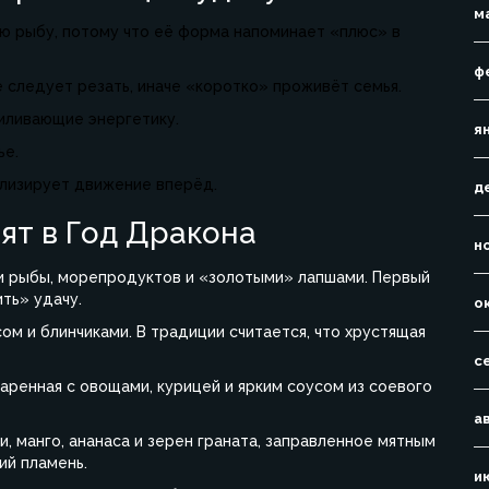
м
ую рыбу, потому что её форма напоминает «плюс» в
ф
 следует резать, иначе «коротко» проживёт семья.
силивающие энергетику.
я
ье.
олизирует движение вперёд.
д
ят в Год Дракона
н
и рыбы, морепродуктов и «золотыми» лапшами. Первый
ить» удачу.
о
ом и блинчиками. В традиции считается, что хрустящая
с
аренная с овощами, курицей и ярким соусом из соевого
а
и, манго, ананаса и зерен граната, заправленное мятным
ий пламень.
и