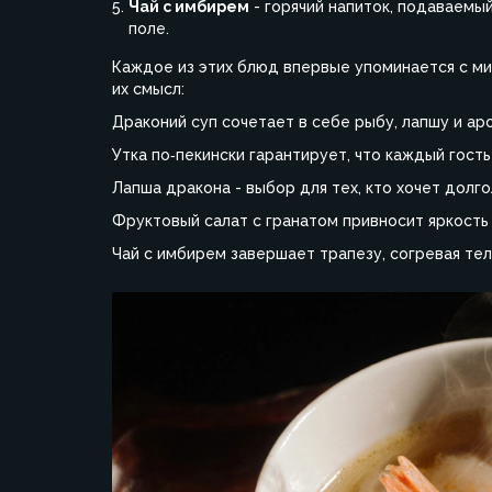
Чай с имбирем
- горячий напиток, подаваемы
поле.
Каждое из этих блюд впервые упоминается с ми
их смысл:
Драконий суп
сочетает в себе рыбу, лапшу и ар
Утка по‑пекински
гарантирует, что каждый гость
Лапша дракона
- выбор для тех, кто хочет долго
Фруктовый салат с гранатом
привносит яркость 
Чай с имбирем
завершает трапезу, согревая тел