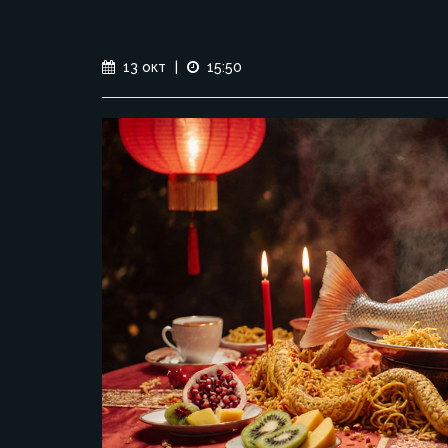
13 окт
|
15:50