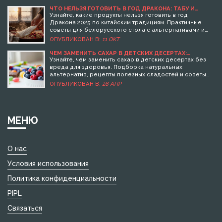
ЧТО НЕЛЬЗЯ ГОТОВИТЬ В ГОД ДРАКОНА: ТАБУ И
АЛЬТЕРНАТИВЫ ДЛЯ УДАЧНОГО НОВОГО ГОДА
Узнайте, какие продукты нельзя готовить в год
Дракона 2025 по китайским традициям. Практичные
советы для белорусского стола с альтернативами и
проверенными рецептами. Избегайте ошибок,
ОПУБЛИКОВАН В:
11 ОКТ
которые могут нарушить энергетику года.
ЧЕМ ЗАМЕНИТЬ САХАР В ДЕТСКИХ ДЕСЕРТАХ:
ПОЛЕЗНЫЕ И ВКУСНЫЕ АЛЬТЕРНАТИВЫ
Узнайте, чем заменить сахар в детских десертах без
вреда для здоровья. Подборка натуральных
альтернатив, рецепты полезных сладостей и советы
по изменению вкусовых привычек детей.
ОПУБЛИКОВАН В:
28 АПР
МЕНЮ
О нас
Условия использования
Политика конфиденциальности
PIPL
Связаться