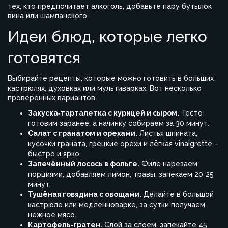
тех, кто предпочитает алкоголь, добавьте пару бутылок
вина или шампанского.
Идеи блюд, которые легко
готовятся
Выбирайте рецепты, которые можно готовить в больших
кастрюлях, духовках или мультиварках. Вот несколько
проверенных вариантов:
Закуска‑тарталетка с курицей и сыром.
Тесто
готовим заранее, а начинку собираем за 30 минут.
Салат с гранатом и орехами.
Листья шпината,
кусочки граната, грецкие орехи и лёгкая vinaigrette –
быстро и ярко.
Запечённый лосось в фольге.
Филе нарезаем
порциями, добавляем лимон, травы, запекаем 20‑25
минут.
Тушёная говядина с овощами.
Делайте в большой
кастрюле или медленноварке, за сутки получаем
нежное мясо.
Картофель‑гратен.
Слой за слоем, запекайте 45