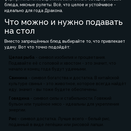
блюда, мясные рулеты. Всё, что целое и устойчивое -
идеально для года Дракона.
Что можно и нужно подавать
на стол
Вместо запрещённых блюд выбирайте то, что привлекает
удачу. Вот что точно подойдёт:
Целая рыба
- символ изобилия и процветания.
Подавайте её с головой и хвостом - это значит, что
начало и конец года будут удачными.
Свинина
- символ богатства и достатка. В китайской
культуре свинья - это животное, которое всегда найдёт
еду, значит - вы тоже будете обеспечены.
Говядина
- символ силы и стабильности. Говяжий
бульон или тушёное мясо - идеальны для укрепления
энергии.
Рис
- символ достатка. Лучше всего - белый рис,
поданный в виде лепёшки или рисовой лапши.