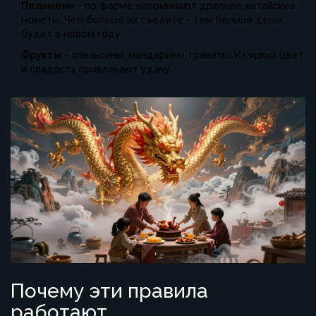
Пельмени
- по форме напоминают древние китайские
монеты. Чем больше их съедите - тем больше денег
будет в новом году.
Фрукты
- апельсины, мандарины, гранаты. Их яркий цвет
и сладость привлекают удачу.
Почему эти правила
работают