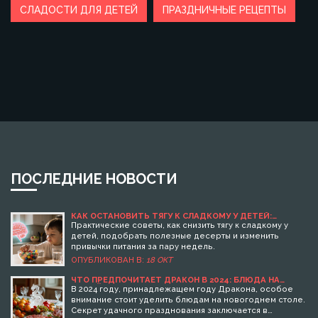
СЛАДОСТИ ДЛЯ ДЕТЕЙ
ПРАЗДНИЧНЫЕ РЕЦЕПТЫ
ПОСЛЕДНИЕ НОВОСТИ
КАК ОСТАНОВИТЬ ТЯГУ К СЛАДКОМУ У ДЕТЕЙ:
ПРАКТИЧЕСКИЕ СОВЕТЫ И ПОЛЕЗНЫЕ ДЕСЕРТЫ
Практические советы, как снизить тягу к сладкому у
детей, подобрать полезные десерты и изменить
привычки питания за пару недель.
ОПУБЛИКОВАН В:
18 ОКТ
ЧТО ПРЕДПОЧИТАЕТ ДРАКОН В 2024: БЛЮДА НА
НОВЫЙ ГОД 2025
В 2024 году, принадлежащем году Дракона, особое
внимание стоит уделить блюдам на новогоднем столе.
Секрет удачного празднования заключается в