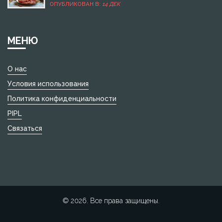
правильном выборе ингредиентов и презентации.
ОПУБЛИКОВАН В:
14 ДЕК
Дракон предпочитает мясные блюда, много зелени и
яркие фрукты. Узнайте, как приготовить не только
вкусно, но и креативно, чтобы угодить капризному
символу года и привлечь удачу.
МЕНЮ
О нас
Условия использования
Политика конфиденциальности
PIPL
Связаться
© 2026. Все права защищены.