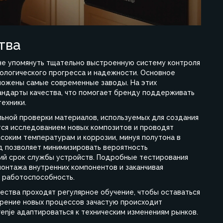
тва
 не упомянуть тщательно выстроенную систему контроля
нологического прогресса и надежности. Основное
оложены самые современные заводы. На этих
андарты качества, что помогает бренду поддерживать
ехники.
льной проверки материалов, используемых для создания
тся исследованием новых композитов и проводят
ысоким температурам и коррозии, минуя полутона в
од позволяет минимизировать вероятность
ий срок службы устройств. Подробные тестирования
монтажа внутренних компонентов и заканчивая
а работоспособность.
чества проходят регулярное обучение, чтобы оставаться
дрение новых процессов зачастую происходит
enje адаптироваться к техническим изменениям рынков.