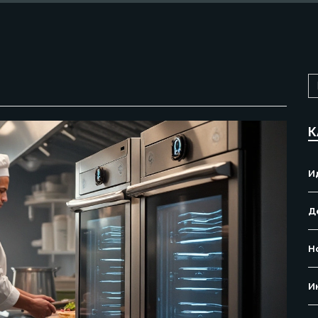
К
И
Д
Н
И