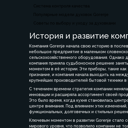
Система контроля качества
Популярные модели духовок Gorenje
Советы по выбору и уходу за духовками
История и развитие ком
Компания Gorenje начала свою историю в послев
небольшое предприятие в маленьком словенск
сельскохозяйственного оборудования. Однако д
компания приняла судьбоносное решение занять
моментом в её истории. Эти приборы, такие как
признание, и компания начала выходить на межд
крупнейших производителей бытовой техники в 
С течением времени стратегия компании менялас
инновации и расширяла ассортимент своей прод
Это было время, когда кухня становилась центр
центре внимания. Под влиянием этих изменений,
функциональных, долговечных и стильных решени
Ключевым моментом в развитии Gorenje стало с
мирового уровня, что позволило компании не тол