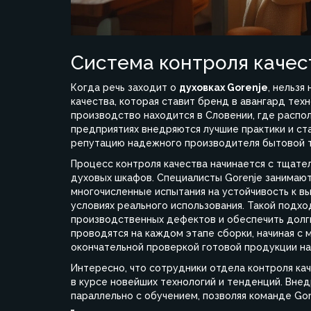
Система контроля качес
Когда речь заходит о
духовках Gorenje
, нельзя
качества, которая ставит бренд в авангард тех
производство находится в Словении, где расп
предприятиях внедряются лучшие практики и ст
репутацию надежного производителя бытовой т
Процесс контроля качества начинается с тщате
духовых шкафов. Специалисты Gorenje занимаю
многочисленные испытания на устойчивость к в
условиях реального использования. Такой подх
производственных дефектов и обеспечить долг
проводятся на каждом этапе сборки, начиная с 
окончательной проверкой готовой продукции н
Интересно, что сотрудники отдела контроля ка
в курсе новейших технологий и тенденций. Вне
параллельно с обучением, позволяя команде Gor