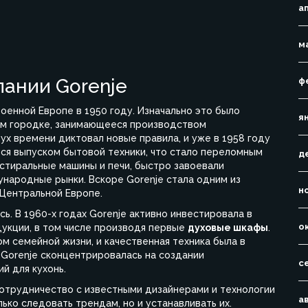
а
м
пании Gorenje
ф
оенной Европе в 1950 году. Изначально это было
я
ом городке, занимающееся производством
ух времени диктовал новые правила, и уже в 1958 году
ся выпуском бытовой техники, что стало переломным
д
 стиральные машины и печи, быстро завоевали
ународные рынки. Вскоре Gorenje стала одним из
н
Центральной Европе.
ь. В 1960-х годах Gorenje активно инвестировала в
о
укции, в том числе производя первые
духовые шкафы
.
ом семейной жизни, и качественная техника была в
 Gorenje сконцентрировалась на создании
с
й для кухонь.
отрудничество с известными дизайнерами и технологии
а
ько следовать трендам, но и устанавливать их.