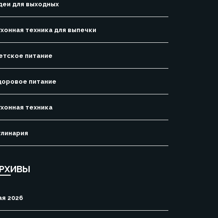
деи для выходных
ухонная техника для выпечки
етское питание
доровое питание
ухонная техника
улинария
РХИВЫ
ая 2026