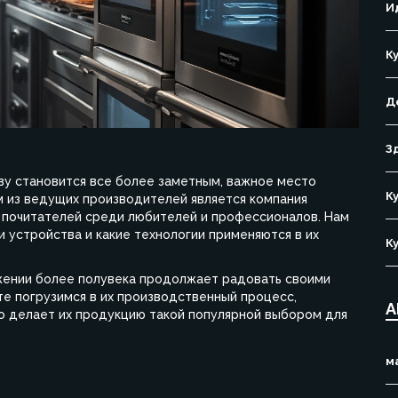
И
К
Д
З
ву становится все более заметным, важное место
К
м из ведущих производителей является компания
 почитателей среди любителей и профессионалов. Нам
и устройства и какие технологии применяются в их
К
яжении более полувека продолжает радовать своими
те погрузимся в их производственный процесс,
А
о делает их продукцию такой популярной выбором для
м