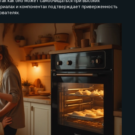
 так как оно может самоочищаться при высоких
териалах и компонентах подтверждает приверженность
ователях.