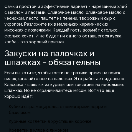
Самый простой и эффективный вариант - нарезанный хлеб
с маслом и пастами. Сливочное масло, оливковое масло с
чесноком, песто, паштет из печени, творожный сыр с
укропом. Разложите их в маленьких керамических
мисочках с ложечками. Каждый гость возьмёт столько,
сколько хочет. И не будет ни одного оставшегося куска
хлеба - это хороший признак.
Закуски на палочках и
шпажках - обязательны
Если вы хотите, чтобы гости не тратили время на поиск
вилок, сделайте всё на палочках. Это работает идеально.
Классика - шашлык из курицы или говядины на небольших
шпажках. Но не ограничивайтесь мясом. Вот что ещё
хорошо идёт:
Кубики сыра моцарелла с помидорами черри и
базиликом
Куриные котлетки в хрустящей корочке
Креветки в кляре с лимоном