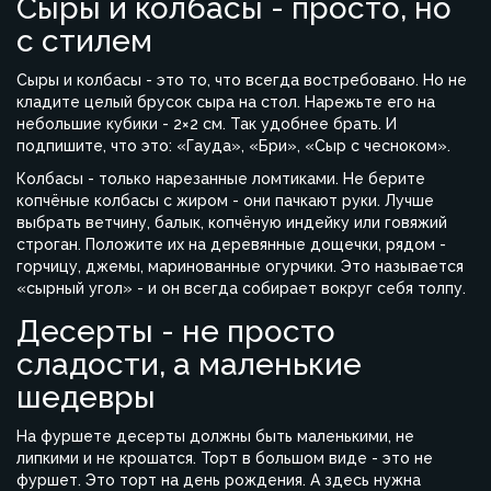
Сыры и колбасы - просто, но
с стилем
Сыры и колбасы - это то, что всегда востребовано. Но не
кладите целый брусок сыра на стол. Нарежьте его на
небольшие кубики - 2×2 см. Так удобнее брать. И
подпишите, что это: «Гауда», «Бри», «Сыр с чесноком».
Колбасы - только нарезанные ломтиками. Не берите
копчёные колбасы с жиром - они пачкают руки. Лучше
выбрать ветчину, балык, копчёную индейку или говяжий
строган. Положите их на деревянные дощечки, рядом -
горчицу, джемы, маринованные огурчики. Это называется
«сырный угол» - и он всегда собирает вокруг себя толпу.
Десерты - не просто
сладости, а маленькие
шедевры
На фуршете десерты должны быть маленькими, не
липкими и не крошатся. Торт в большом виде - это не
фуршет. Это торт на день рождения. А здесь нужна