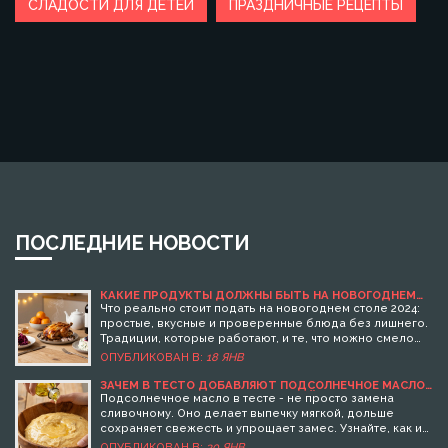
СЛАДОСТИ ДЛЯ ДЕТЕЙ
ПРАЗДНИЧНЫЕ РЕЦЕПТЫ
ПОСЛЕДНИЕ НОВОСТИ
КАКИЕ ПРОДУКТЫ ДОЛЖНЫ БЫТЬ НА НОВОГОДНЕМ
СТОЛЕ 2024: ТРАДИЦИИ И РЕАЛЬНЫЕ БЛЮДА БЕЗ
Что реально стоит подать на новогоднем столе 2024:
ЛИШНЕГО
простые, вкусные и проверенные блюда без лишнего.
Традиции, которые работают, и те, что можно смело
убрать.
ОПУБЛИКОВАН В:
18 ЯНВ
ЗАЧЕМ В ТЕСТО ДОБАВЛЯЮТ ПОДСОЛНЕЧНОЕ МАСЛО:
ПРОСТЫЕ ОТВЕТЫ ДЛЯ ДОМАШНЕЙ ВЫПЕЧКИ
Подсолнечное масло в тесте - не просто замена
сливочному. Оно делает выпечку мягкой, дольше
сохраняет свежесть и упрощает замес. Узнайте, как и
сколько его добавлять для идеального результата.
ОПУБЛИКОВАН В:
30 ЯНВ