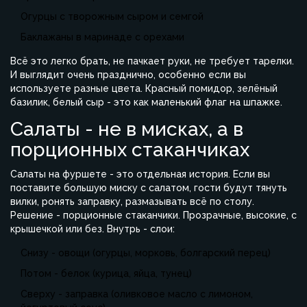
Огурцы с творожным сыром и семгой
Баклажаны в маринаде с орехами
Всё это легко брать, не пачкает руки, не требует тарелки.
И выглядит очень празднично, особенно если вы
используете разные цвета. Красный помидор, зелёный
базилик, белый сыр - это как маленький флаг на шпажке.
Салаты - не в мисках, а в
порционных стаканчиках
Салаты на фуршете - это отдельная история. Если вы
поставите большую миску с салатом, гости будут тянуть
вилки, ронять заправку, размазывать всё по столу.
Решение - порционные стаканчики. Прозрачные, высокие, с
крышечкой или без. Внутрь - слои:
Снизу - овощи (огурцы, морковь, болгарский перец)
Потом - белок (курица, яйца, тунец)
Сверху - заправка (оливковое масло с лимоном,