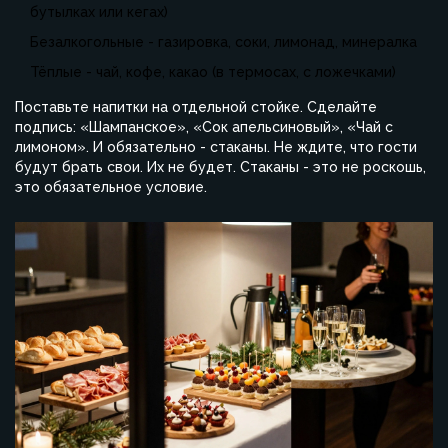
бутылках или кегах)
Безалкогольные - газировка, соки, лимонад, минералка
Тёплые - чай, кофе, какао (в термосах, с ложечками)
Поставьте напитки на отдельной стойке. Сделайте
подпись: «Шампанское», «Сок апельсиновый», «Чай с
лимоном». И обязательно - стаканы. Не ждите, что гости
будут брать свои. Их не будет. Стаканы - это не роскошь,
это обязательное условие.