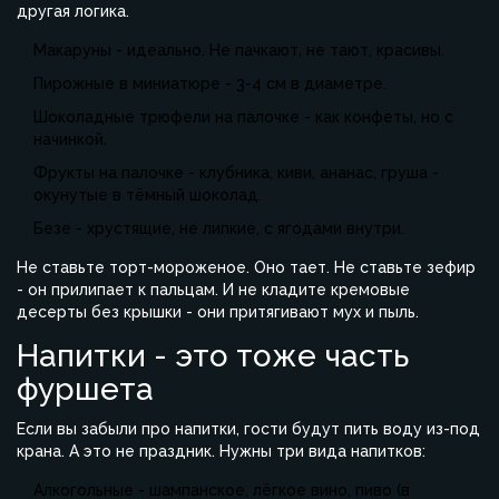
другая логика.
Макаруны - идеально. Не пачкают, не тают, красивы.
Пирожные в миниатюре - 3-4 см в диаметре.
Шоколадные трюфели на палочке - как конфеты, но с
начинкой.
Фрукты на палочке - клубника, киви, ананас, груша -
окунутые в тёмный шоколад.
Безе - хрустящие, не липкие, с ягодами внутри.
Не ставьте торт-мороженое. Оно тает. Не ставьте зефир
- он прилипает к пальцам. И не кладите кремовые
десерты без крышки - они притягивают мух и пыль.
Напитки - это тоже часть
фуршета
Если вы забыли про напитки, гости будут пить воду из-под
крана. А это не праздник. Нужны три вида напитков:
Алкогольные - шампанское, лёгкое вино, пиво (в