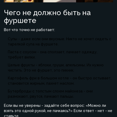
Чего не должно быть на
фуршете
Вот что точно не работает:
Супы - даже если они вкусные. Никто не хочет сидеть с
тарелкой супа на фуршете.
Паста с соусом - она сползает, пачкает одежду,
требует вилки.
Целые фрукты - яблоки, груши, апельсины. Их нужно
чистить. Это не фуршет, это пикник.
Картофель фри в большом котле - он быстро остывает,
становится жирным, пахнет маслом.
Бутерброды с толстым слоем майонеза - они
размокают, рвутся, пачкают пальцы.
Если вы не уверены - задайте себе вопрос: «Можно ли
взять это одной рукой, не пачкаясь?» Если ответ - нет - не
ставьте.