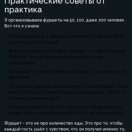
Практические советы от
практика
Я организовывала фуршеты на 50, 100, даже 200 человек.
Вот что я узнала:
Рассчитывайте 3-4 закуски на человека. Если гостей 30 -
делайте 90-120 порций.
Всё, что можно приготовить заранее - готовьте за день.
Фуршет - это не про кулинарное шоу, это про
спокойствие.
Салфетки - только бумажные. Тканевые - красиво, но не
практично.
Не ставьте слишком много горячего. Оно остывает за 20
минут. Лучше 10 горячих блюд и 20 холодных - так гости
сбалансированнее едят.
Всегда оставляйте 10-15% еды сверху. Люди приходят
позже, кто-то приносит детей, кто-то не успел поесть.
Фуршет - это не про количество еды. Это про то, чтобы
каждый гость ушёл с чувством, что он получил именно то,