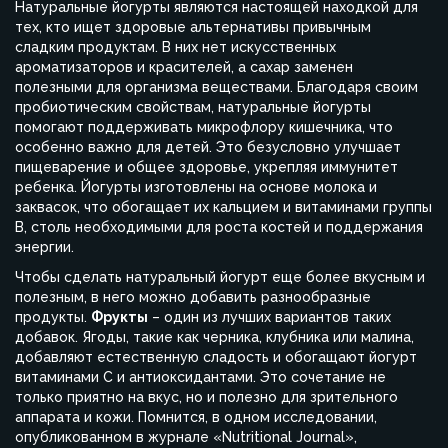
Натуральные йогурты являются настоящей находкой для
тех, кто ищет здоровые альтернативы привычным
сладким продуктам. В них нет искусственных
ароматизаторов и красителей, а сахар заменен
полезными для организма веществами. Благодаря своим
пробиотическим свойствам, натуральные йогурты
помогают поддерживать микрофлору кишечника, что
особенно важно для детей. Это безусловно улучшает
пищеварение и общее здоровье, укрепляя иммунитет
ребенка. Йогурты изготовлены на основе молока и
заквасок, что обогащает их кальцием и витаминами группы
B, столь необходимыми для роста костей и поддержания
энергии.
Чтобы сделать натуральный йогурт еще более вкусным и
полезным, в него можно добавить разнообразные
продукты.
Фрукты
– один из лучших вариантов таких
добавок. Ягоды, такие как черника, клубника или малина,
добавляют естественную сладость и обогащают йогурт
витаминами C и антиоксидантами. Это сочетание не
только приятно на вкус, но и полезно для зрительного
аппарата и кожи. Помнится, в одном исследовании,
опубликованном в журнале «Nutritional Journal»,