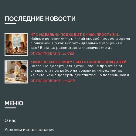
ПОСЛЕДНИЕ НОВОСТИ
ЧТО ИДЕАЛЬНО ПОДХОДИТ К ЧАЮ: ПРОСТЫЕ И
ВКУСНЫЕ ИДЕИ ДЛЯ УГОЩЕНИЯ ГОСТЕЙ
Чайные вечеринки – отличный способ провести время
с близкими. Но как выбрать идеальные угощения к
чаю? В статье рассмотрены классические и
оригинальные идеи, которые порадуют ваших гостей и
ОПУБЛИКОВАН В:
22 ФЕВ
добавят уютную атмосферу встрече. Простые советы
помогут сделать чайное застолье запоминающимся.
КАКИЕ ДЕСЕРТЫ МОГУТ БЫТЬ ПОЛЕЗНЫ ДЛЯ ДЕТЕЙ
Полезные десерты для детей - это не про отказ от
сладкого, а про выбор натуральных ингредиентов.
Узнайте, какие десерты действительно полезны, как их
готовить и сколько давать без вреда для здоровья.
ОПУБЛИКОВАН В:
20 ФЕВ
МЕНЮ
О нас
Условия использования