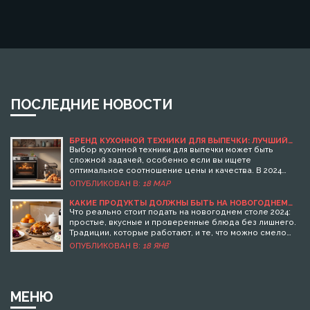
ПОСЛЕДНИЕ НОВОСТИ
БРЕНД КУХОННОЙ ТЕХНИКИ ДЛЯ ВЫПЕЧКИ: ЛУЧШИЙ
БАЛАНС ЦЕНЫ И КАЧЕСТВА В 2024 ГОДУ
Выбор кухонной техники для выпечки может быть
сложной задачей, особенно если вы ищете
оптимальное соотношение цены и качества. В 2024
году на рынке появилось множество новых моделей с
ОПУБЛИКОВАН В:
18 МАР
различными функциями и характеристиками. В этой
статье мы рассматриваем, какой бренд лучше всего
КАКИЕ ПРОДУКТЫ ДОЛЖНЫ БЫТЬ НА НОВОГОДНЕМ
СТОЛЕ 2024: ТРАДИЦИИ И РЕАЛЬНЫЕ БЛЮДА БЕЗ
подойдет для вашего дома. Узнайте о последних
Что реально стоит подать на новогоднем столе 2024:
ЛИШНЕГО
трендах и полезных советах, чтобы выбрать технику,
простые, вкусные и проверенные блюда без лишнего.
которая будет надежно служить вам долгие годы.
Традиции, которые работают, и те, что можно смело
убрать.
ОПУБЛИКОВАН В:
18 ЯНВ
МЕНЮ