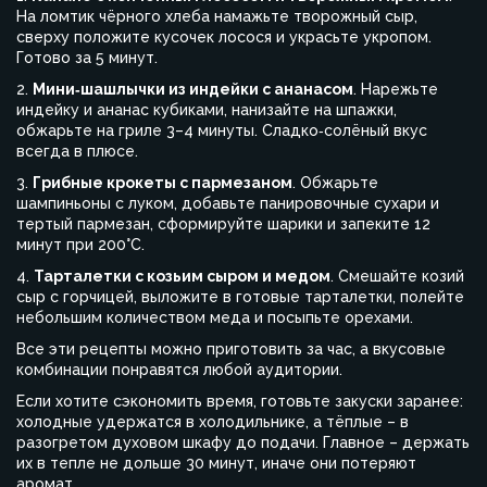
На ломтик чёрного хлеба намажьте творожный сыр,
сверху положите кусочек лосося и украсьте укропом.
Готово за 5 минут.
2.
Мини‑шашлычки из индейки с ананасом
. Нарежьте
индейку и ананас кубиками, нанизайте на шпажки,
обжарьте на гриле 3–4 минуты. Сладко‑солёный вкус
всегда в плюсе.
3.
Грибные крокеты с пармезаном
. Обжарьте
шампиньоны с луком, добавьте панировочные сухари и
тертый пармезан, сформируйте шарики и запеките 12
минут при 200°C.
4.
Тарталетки с козьим сыром и медом
. Смешайте козий
сыр с горчицей, выложите в готовые тарталетки, полейте
небольшим количеством меда и посыпьте орехами.
Все эти рецепты можно приготовить за час, а вкусовые
комбинации понравятся любой аудитории.
Если хотите сэкономить время, готовьте закуски заранее:
холодные удержатся в холодильнике, а тёплые – в
разогретом духовом шкафу до подачи. Главное – держать
их в тепле не дольше 30 минут, иначе они потеряют
аромат.