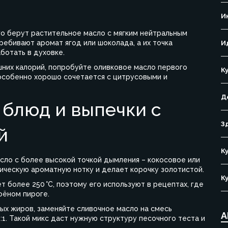
И
его берут растительное масло с мягким нейтральным
ребивают аромат ягод или шоколада, а их точка
И
ботать в духовке.
шних калорий, попробуйте оливковое масло первого
К
особенно хорошо сочетается с цитрусовыми и
Д
 блюд и выпечки с
З
й
К
асло с более высокой точкой дымления – кокосовое или
ическую ароматную нотку и делает корочку золотистой.
К
т более 250 °C, поэтому его используют в рецептах, где
оёном пироге.
ых жиров, заменяйте сливочное масло на смесь
А
:1. Такой микс даст нужную структуру песочного теста и