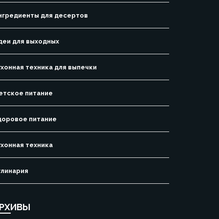
нгредиенты для десертов
деи для выходных
ухонная техника для выпечки
етское питание
доровое питание
ухонная техника
улинария
РХИВЫ