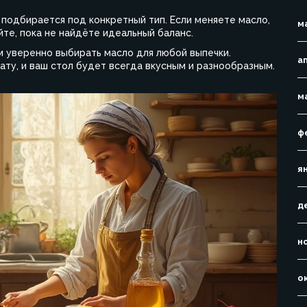
 подбирается под конкретный тип. Если меняете масло,
м
йте, пока не найдёте идеальный баланс.
 уверенно выбирать масло для любой выпечки.
а
ату, и ваш стол будет всегда вкусным и разнообразным.
м
ф
я
д
н
о