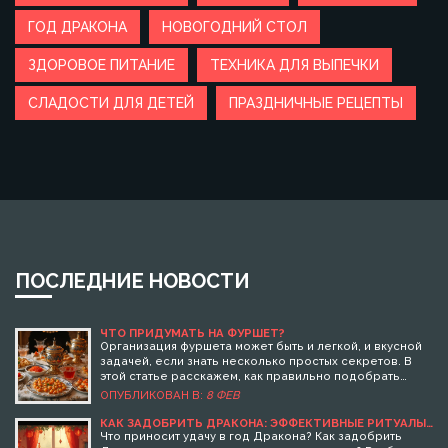
ГОД ДРАКОНА
НОВОГОДНИЙ СТОЛ
ЗДОРОВОЕ ПИТАНИЕ
ТЕХНИКА ДЛЯ ВЫПЕЧКИ
СЛАДОСТИ ДЛЯ ДЕТЕЙ
ПРАЗДНИЧНЫЕ РЕЦЕПТЫ
ПОСЛЕДНИЕ НОВОСТИ
ЧТО ПРИДУМАТЬ НА ФУРШЕТ?
Организация фуршета может быть и легкой, и вкусной
задачей, если знать несколько простых секретов. В
этой статье расскажем, как правильно подобрать
закуски, с чем сочетать напитки и какие оригинальные
ОПУБЛИКОВАН В:
8 ФЕВ
блюда обязательно удивят ваших гостей. Узнайте, где
сэкономить время и усилия, и какие блюда точно стоит
КАК ЗАДОБРИТЬ ДРАКОНА: ЭФФЕКТИВНЫЕ РИТУАЛЫ
И СОВЕТЫ ДЛЯ ГОДА ДРАКОНА
включить в меню. Практичные советы и идеи помогут
Что приносит удачу в год Дракона? Как задобрить