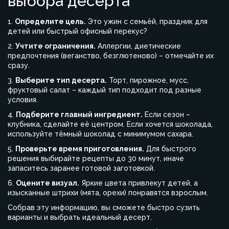
выбора десерта
1.
Определите цель.
Это ужин с семьёй, праздник для
детей или быстрый офисный перекус?
2.
Учтите ограничения.
Аллергии, диетические
предпочтения (веганство, безглютеново) – отмечайте их
сразу.
3.
Выберите тип десерта.
Торт, пирожное, мусс,
фруктовый салат – каждый тип подходит под разные
условия.
4.
Подберите главный ингредиент.
Если сезон –
клубника, сделайте её центром. Если хочется шоколада,
используйте тёмный шоколад с минимумом сахара.
5.
Проверьте время приготовления.
Для быстрого
решения выбирайте рецепты до 30 минут, иначе
запаситесь заранее готовой заготовкой.
6.
Оцените визуал.
Яркие цвета привлекут детей, а
изысканные штрихи (мята, орехи) понравятся взрослым.
Собрав эту информацию, вы сможете быстро сузить
варианты и выбрать идеальный десерт.