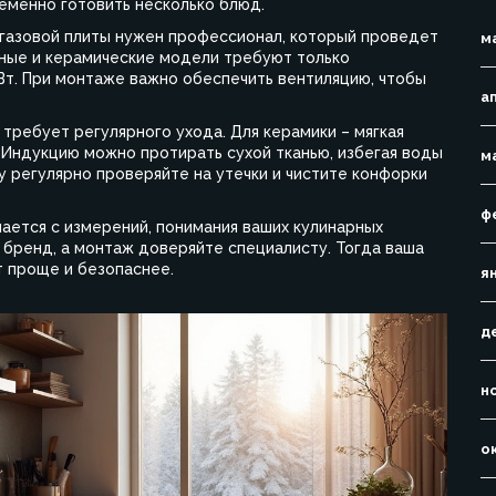
еменно готовить несколько блюд.
 газовой плиты нужен профессионал, который проведет
м
нные и керамические модели требуют только
Вт. При монтаже важно обеспечить вентиляцию, чтобы
а
требует регулярного ухода. Для керамики – мягкая
. Индукцию можно протирать сухой тканью, избегая воды
м
у регулярно проверяйте на утечки и чистите конфорки
ф
ается с измерений, понимания ваших кулинарных
 бренд, а монтаж доверяйте специалисту. Тогда ваша
т проще и безопаснее.
я
д
н
о