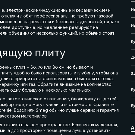
И
ые, электрические (индукционные и керамические) и
отклик и любят профессионалы, но требуют газовой
мгновенно нагреваются и безопасны для детей, однако
И
более доступные, но медленнее реагируют на
ли объединяют несколько функций, но обычно стоят
К
дящую плиту
Д
нных плит – 60, 70 или 80 см, но бывают и
плиту удобно было использовать, и глубину, чтобы она
З
делите приоритеты: если вам важна быстрая готовка,
керамику или газ. Обратите внимание на количество
К
меть одну большую и несколько маленьких.
ер, автоматическое отключение, блокировку от детей,
комфортнее, но могут увеличить стоимость. Сравните
К
enje, Bosch или Smeg обычно лучше сервис и гарантия,
качеством материалов.
 техника в вашем пространстве. Если кухня маленькая,
А
ми, а для просторных помещений лучше установить