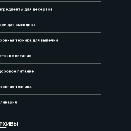
нгредиенты для десертов
деи для выходных
ухонная техника для выпечки
етское питание
доровое питание
ухонная техника
улинария
РХИВЫ