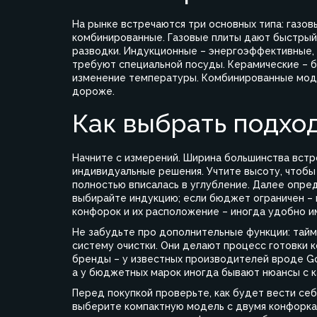
На рынке встречаются три основных типа: газов
комбинированные. Газовые плиты дают быстрый 
разводки. Индукционные – энергоэффективные, 
требуют специальной посуды. Керамические – 
изменение температуры. Комбинированные моде
дороже.
Как выбрать подхо
Начните с измерений. Ширина большинства встрое
индивидуальные решения. Учтите высоту, чтобы 
полностью вписалась в углубление. Далее опре
выбирайте индукцию; если бюджет ограничен – 
конфорок и их расположение – иногда удобно и
Не забудьте про дополнительные функции: тайм
систему очистки. Они делают процесс готовки 
бренды – у известных производителей вроде Gor
а у бюджетных марок иногда бывают нюансы с 
Перед покупкой проверьте, как будет вести себя
выберите компактную модель с двумя конфорка