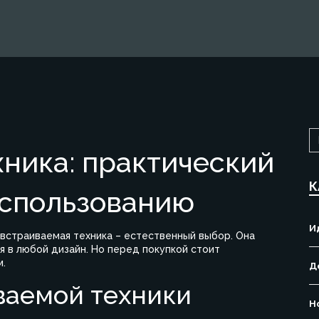
ника: практический
К
использованию
И
 встраиваемая техника – естественный выбор. Она
я в любой дизайн. Но перед покупкой стоит
м.
Д
ваемой техники
Н