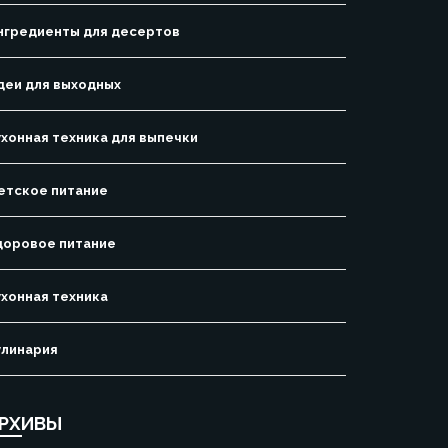
нгредиенты для десертов
деи для выходных
ухонная техника для выпечки
етское питание
доровое питание
ухонная техника
улинария
РХИВЫ