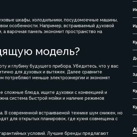
И
ховые шкафы, холодильники, посудомоечные машины,
свои особенности. Например, встраиваемый духовой
И
, а варочная панель экономит пространство на
К
дящую модель?
Д
оту и глубину будущего прибора. Убедитесь, что у вас
итично для духовых и вытяжек. Далее сравните
З
ом потребляют меньше электроэнергии и экономят
К
те сложные блюда, ищите духовки с конвекцией и
жна система быстрой мойки и наличие режимов
К
а. В современной встраиваемой технике шум снижен, но
ят для открытых планировок, где кухня совмещена с
А
 гарантийных условий. Лучшие бренды предлагают