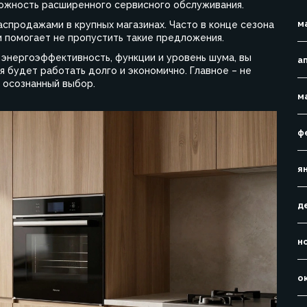
можность расширенного сервисного обслуживания.
м
аспродажами в крупных магазинах. Часто в конце сезона
и помогает не пропустить такие предложения.
 энергоэффективность, функции и уровень шума, вы
а
 будет работать долго и экономично. Главное – не
 осознанный выбор.
м
ф
я
д
н
о