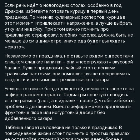
Если речь идёт о новогодних столах, особенно в год
Дракона, избегайте готовить курицу в первый день
праздника. По мнению кулинарных экспертов, курица в
этот момент «привлекает» напряжение, а лучше выбрать
утку или индейку. При этом важно помнить про
правильную сервировку: хлебная тарелка должна быть не
меньше 20 см в диаметре, иначе еда будет выглядеть
«сжато».
Независимо от праздника, не ставьте рядом с десертами
слишком сладкие напитки – они «перегружают» вкусовой
баланс. Лучше предложить чайный стол с лёгкими
травяными настоями: они помогают лучше воспринимать
сладости и не вызывают резких скачков сахара.
Если вы готовите блюдо для детей, помните о запрете на
зефир в раннем возрасте. Педиатры советуют вводить
его не раньше 3 лет, а в идеале – после 5, чтобы избежать
проблем с дыханием. Вместо зефира можно предложить
фруктовые пюре или йогуртовый десерт без
добавленного сахара.
Таблица запретов полезна не только в праздниках. В
повседневной жизни стоит помнить о простых правилах:
не оставляйте открытой холодильную дверь более 5