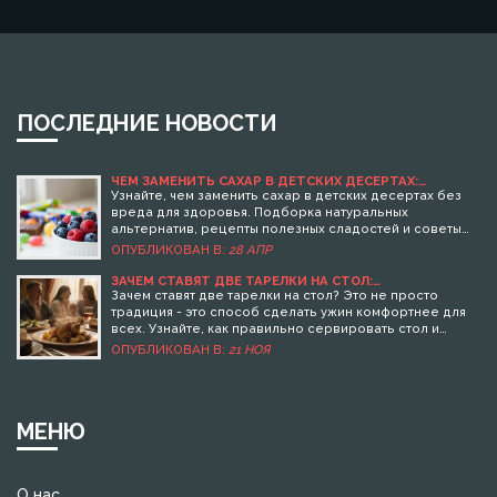
ПОСЛЕДНИЕ НОВОСТИ
ЧЕМ ЗАМЕНИТЬ САХАР В ДЕТСКИХ ДЕСЕРТАХ:
ПОЛЕЗНЫЕ И ВКУСНЫЕ АЛЬТЕРНАТИВЫ
Узнайте, чем заменить сахар в детских десертах без
вреда для здоровья. Подборка натуральных
альтернатив, рецепты полезных сладостей и советы
по изменению вкусовых привычек детей.
ОПУБЛИКОВАН В:
28 АПР
ЗАЧЕМ СТАВЯТ ДВЕ ТАРЕЛКИ НА СТОЛ:
ПРАКТИЧЕСКИЕ ПРИЧИНЫ И ТРАДИЦИИ
Зачем ставят две тарелки на стол? Это не просто
традиция - это способ сделать ужин комфортнее для
всех. Узнайте, как правильно сервировать стол и
почему это работает даже в 2025 году.
ОПУБЛИКОВАН В:
21 НОЯ
МЕНЮ
О нас