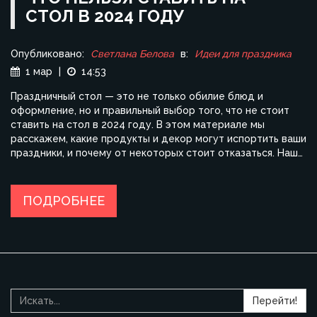
СТОЛ В 2024 ГОДУ
Опубликовано:
Светлана Белова
в:
Идеи для праздника
1 мар
|
14:53
Праздничный стол — это не только обилие блюд и
оформление, но и правильный выбор того, что не стоит
ставить на стол в 2024 году. В этом материале мы
расскажем, какие продукты и декор могут испортить ваши
праздники, и почему от некоторых стоит отказаться. Наши
советы помогут избежать досадных ошибок и сделать
праздничное событие действительно незабываемым. Это
не очередная коллекция избитых правил, а практическое
ПОДРОБНЕЕ
руководство с интересными фактами для вашего
вдохновения.
Перейти!